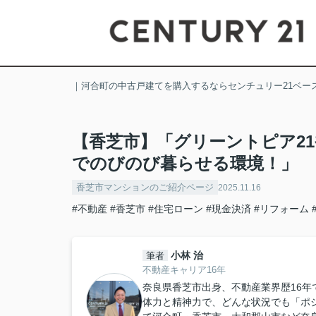
｜河合町の中古戸建てを購入するならセンチュリー21ベー
【香芝市】「グリーントピア2
でのびのび暮らせる環境！」
香芝市マンションのご紹介ページ
2025.11.16
#不動産
#香芝市
#住宅ローン
#現金決済
#リフォーム
小林 治
筆者
不動産キャリア16年
奈良県香芝市出身、不動産業界歴16年
体力と精神力で、どんな状況でも「ポ