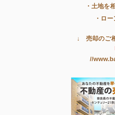
・土地を
・ロー
↓ 売却のご
//www.b