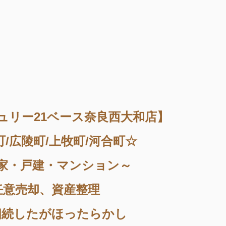
ュリー21ベース奈良西大和店】
町/広陵町/上牧町/河合町☆
家・戸建・マンション～
任意売却、資産整理
相続したがほったらかし