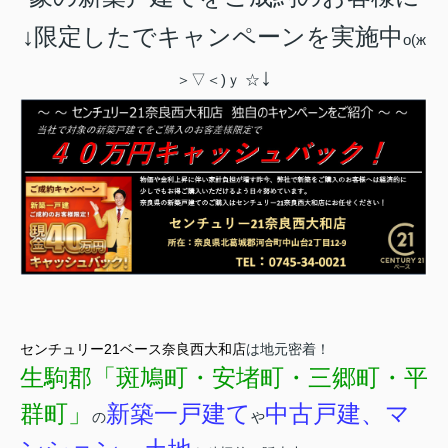
↓限定したでキャンペーンを実施中
о(ж
↓
＞▽＜)ｙ ☆
センチュリー21ベース奈良西大和店
は地元密着！
生駒郡「斑鳩町・安堵町・三郷町・平
群町」
新築一戸建て
中古戸建、マ
の
や