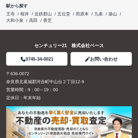
駅から探す
王寺
桜井
近鉄郡山
五位堂
田原本
九条
築山
大和小泉
高田
香芝
センチュリー21 株式会社ベース
0745-34-0021
お問い合わせ
〒636-0072
奈良県北葛城郡河合町中山台２丁目12-9
営業時間：
9：00～19：00
定休日：
年末年始