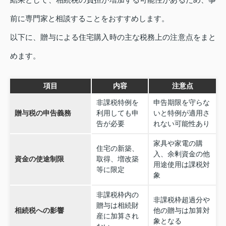
前に専門家と相談することをおすすめします。
以下に、贈与による住宅購入時の主な税務上の注意点をまと
めます。
項目
内容
注意点
非課税特例を
申告期限を守らな
贈与税の申告義務
利用しても申
いと特例が適用さ
告が必要
れない可能性あり
家具や家電の購
住宅の新築、
入、余剰資金の他
資金の使途制限
取得、増改築
用途使用は課税対
等に限定
象
非課税枠内の
非課税枠超過分や
贈与は相続財
相続税への影響
他の贈与は加算対
産に加算され
象となる