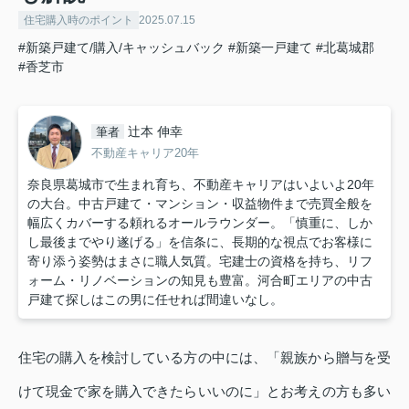
住宅購入時のポイント
2025.07.15
#新築戸建て/購入/キャッシュバック
#新築一戸建て
#北葛城郡
#香芝市
辻本 伸幸
筆者
不動産キャリア20年
奈良県葛城市で生まれ育ち、不動産キャリアはいよいよ20年
の大台。中古戸建て・マンション・収益物件まで売買全般を
幅広くカバーする頼れるオールラウンダー。「慎重に、しか
し最後までやり遂げる」を信条に、長期的な視点でお客様に
寄り添う姿勢はまさに職人気質。宅建士の資格を持ち、リフ
ォーム・リノベーションの知見も豊富。河合町エリアの中古
戸建て探しはこの男に任せれば間違いなし。
住宅の購入を検討している方の中には、「親族から贈与を受
けて現金で家を購入できたらいいのに」とお考えの方も多い