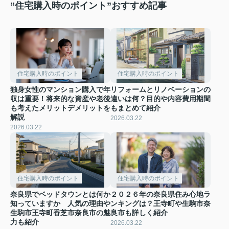
”住宅購入時のポイント”おすすめ記事
住宅購入時のポイント
住宅購入時のポイント
独身女性のマンション購入で年
リフォームとリノベーションの
収は重要！将来的な資産や老後
違いは何？目的や内容費用期間
も考えたメリットデメリットを
もまとめて紹介
解説
2026.03.22
2026.03.22
住宅購入時のポイント
住宅購入時のポイント
奈良県でベッドタウンとは何か
２０２６年の奈良県住み心地ラ
知っていますか 人気の理由や
ンキングは？王寺町や生駒市奈
生駒市王寺町香芝市奈良市の魅
良市も詳しく紹介
力も紹介
2026.03.22