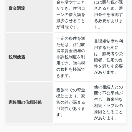
金を増やすこと
には贈与税が課
資金調達
ができ、住宅ロ
されるため、適
ーンの借入額を
用条件を確認す
減少させること
る必要がありま
が可能です。
す。
一定の条件を満
非課税制度を利
たせば、住宅取
用するために
得等資金贈与の
は、贈与者や受
税制優遇
非課税制度を利
贈者、住宅の要
用でき、贈与税
件を満たす必要
の負担を軽減で
があります。
きます。
他の相続人との
親族間での資金
間で不公平感が
援助により、家
生じ、将来的な
家族間の信頼関係
族の絆が深まる
相続トラブルの
可能性がありま
原因となること
す。
があります。