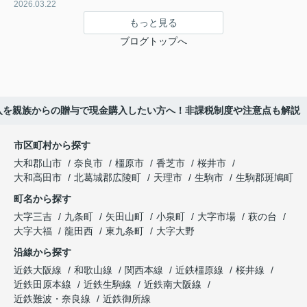
2026.03.22
もっと見る
ブログトップへ
入を親族からの贈与で現金購入したい方へ！非課税制度や注意点も解説
市区町村から探す
大和郡山市
奈良市
橿原市
香芝市
桜井市
大和高田市
北葛城郡広陵町
天理市
生駒市
生駒郡斑鳩町
町名から探す
大字三吉
九条町
矢田山町
小泉町
大字市場
萩の台
大字大福
龍田西
東九条町
大字大野
沿線から探す
近鉄大阪線
和歌山線
関西本線
近鉄橿原線
桜井線
近鉄田原本線
近鉄生駒線
近鉄南大阪線
近鉄難波・奈良線
近鉄御所線