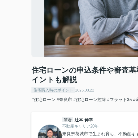
住宅ローンの申込条件や審査基
イントも解説
住宅購入時のポイント
2026.03.22
#住宅ローン
#奈良市
#住宅ローン控除
#フラット35
#
辻本 伸幸
筆者
不動産キャリア20年
奈良県葛城市で生まれ育ち、不動産キ