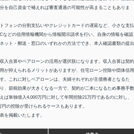
分を自己資金で補えれば審査通過の可能性が高まることもありま
トフォンの分割支払いやクレジットカードの遅延など、小さな支
ICなどの信用情報機関から情報開示請求を行い、自身の情報を確認
ネット・郵送・窓口のいずれかの方法ででき、本人確認書類の提
収入合算やペアローンの活用が選択肢になります。収入合算は契
用が抑えられるメリットがありますが、住宅ローン控除や団体信
す。これに対しペアローンは、夫婦それぞれが主債務者となるた
り、節税効果が大きくなる一方で、契約が二本になるため事務手
ば単独借入4,000万円に対して年間控除21万円であるのに対し、
28万円の控除が受けられるケースもあります。
表を掲載いたします。