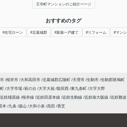
王寺町マンションのご紹介ページ
おすすめのタグ
#住宅ローン
#北葛城郡
#新築一戸建て
#リフォーム
#マン
市
桜井市
大和高田市
北葛城郡広陵町
天理市
生駒市
生駒郡斑鳩町
泉町
大字市場
萩の台
大字大福
龍田西
東九条町
大字大野
近鉄橿原線
桜井線
近鉄田原本線
近鉄生駒線
近鉄南大阪線
近鉄難波
原本
九条
築山
大和小泉
高田
香芝