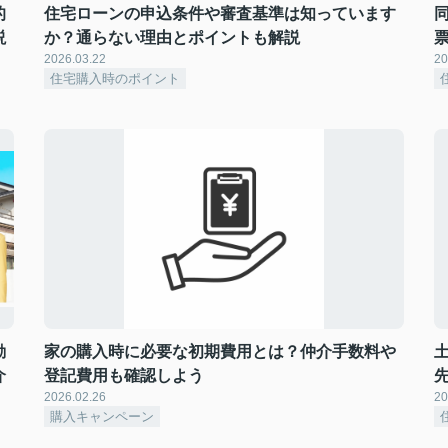
的
住宅ローンの申込条件や審査基準は知っています
説
か？通らない理由とポイントも解説
2026.03.22
20
住宅購入時のポイント
動
家の購入時に必要な初期費用とは？仲介手数料や
介
登記費用も確認しよう
2026.02.26
20
購入キャンペーン