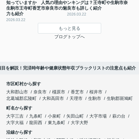
知っていますか 人気の理由や
ンキングは？王寺町や生駒市奈
生駒市王寺町香芝市奈良市の魅
良市も詳しく紹介
力も紹介
2026.03.22
2026.03.22
もっと見る
ブログトップへ
項目を解説！完済時年齢や健康状態年収ブラックリストの注意点も紹介
市区町村から探す
大和郡山市
奈良市
橿原市
香芝市
桜井市
北葛城郡広陵町
大和高田市
天理市
生駒市
生駒郡斑鳩町
町名から探す
大字三吉
九条町
小泉町
矢田山町
大字市場
萩の台
大字大福
龍田西
東九条町
大字大野
沿線から探す