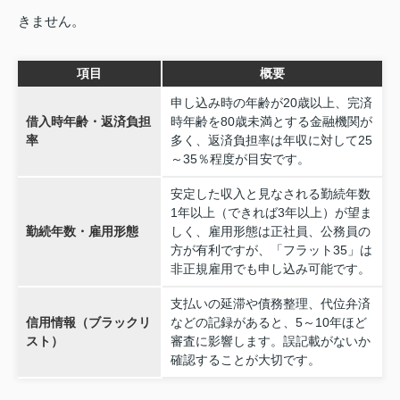
きません。
項目
概要
申し込み時の年齢が20歳以上、完済
借入時年齢・返済負担
時年齢を80歳未満とする金融機関が
率
多く、返済負担率は年収に対して25
～35％程度が目安です。
安定した収入と見なされる勤続年数
1年以上（できれば3年以上）が望ま
勤続年数・雇用形態
しく、雇用形態は正社員、公務員の
方が有利ですが、「フラット35」は
非正規雇用でも申し込み可能です。
支払いの延滞や債務整理、代位弁済
信用情報（ブラックリ
などの記録があると、5～10年ほど
スト）
審査に影響します。誤記載がないか
確認することが大切です。