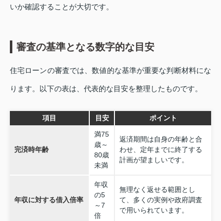
いか確認することが大切です。
審査の基準となる数字的な目安
住宅ローンの審査では、数値的な基準が重要な判断材料にな
ります。以下の表は、代表的な目安を整理したものです。
項目
目安
ポイント
満75
返済期間は自身の年齢と合
歳～
完済時年齢
わせ、定年までに終了する
80歳
計画が望ましいです。
未満
年収
無理なく返せる範囲とし
の5
年収に対する借入倍率
て、多くの実例や政府調査
～7
で用いられています。
倍