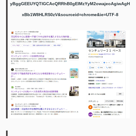
yBggGEEUYQTIGCAcQRRhB0gEIMzYyM2owajeoAgiwAgH
xBb1W8HLRS0zV&sourceid=chrome&ie=UTF-8