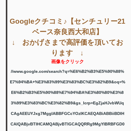
Googleクチコミ♪【センチュリー21
ベース奈良西大和店】
↓ おかげさまで高評価を頂いてお
ります ↓
画像をクリック
//www.google.com/search?q=%E6%B2%B3%E5%90%88%
E7%94%BA+%E3%83%99%E3%83%BC%E3%82%B9&oq=%
E6%B2%B3%E5%90%88%E7%94%BA%E3%80%80%E3%8
3%99%E3%83%BC%E3%82%B9&gs_lcrp=EgZjaHJvbWUq
CAgAEEUYJxg7MggIABBFGCcYOzIKCAEQABiABBiiBDIH
CAIQABjvBTIHCAMQABjvBTIGCAQQRRg9MgYIBRBFGD0