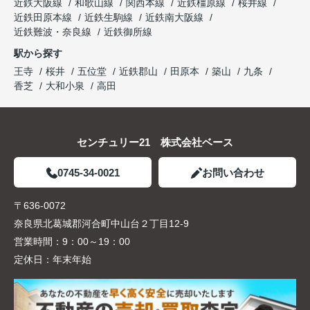
近鉄大阪線
和歌山線
関西本線
近鉄橿原線
桜井線
近鉄田原本線
近鉄生駒線
近鉄南大阪線
近鉄難波・奈良線
近鉄御所線
駅から探す
王寺
桜井
五位堂
近鉄郡山
田原本
築山
九条
香芝
大和小泉
高田
センチュリー21 株式会社ベース
0745-34-0021
お問い合わせ
〒636-0072
奈良県北葛城郡河合町中山台２丁目12-9
営業時間：
9：00～19：00
定休日：
年末年始