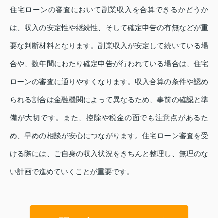
住宅ローンの審査において副業収入を合算できるかどうか
は、収入の安定性や継続性、そして確定申告の有無などが重
要な判断材料となります。副業収入が安定して続いている場
合や、数年間にわたり確定申告が行われている場合は、住宅
ローンの審査に通りやすくなります。収入合算の条件や認め
られる割合は金融機関によって異なるため、事前の確認と準
備が大切です。また、控除や税金の面でも注意点があるた
め、早めの相談が安心につながります。住宅ローン審査を受
ける際には、ご自身の収入状況をきちんと整理し、無理のな
い計画で進めていくことが重要です。