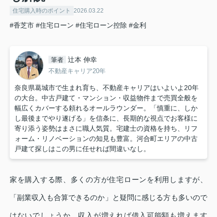
住宅購入時のポイント
2026.03.22
#香芝市
#住宅ローン
#住宅ローン控除
#金利
辻本 伸幸
筆者
不動産キャリア20年
奈良県葛城市で生まれ育ち、不動産キャリアはいよいよ20年
の大台。中古戸建て・マンション・収益物件まで売買全般を
幅広くカバーする頼れるオールラウンダー。「慎重に、しか
し最後までやり遂げる」を信条に、長期的な視点でお客様に
寄り添う姿勢はまさに職人気質。宅建士の資格を持ち、リフ
ォーム・リノベーションの知見も豊富。河合町エリアの中古
戸建て探しはこの男に任せれば間違いなし。
家を購入する際、多くの方が住宅ローンを利用しますが、
「副業収入も合算できるのか」と疑問に感じる方も多いので
はないでしょうか。収入が増えれば借入可能額も増えます