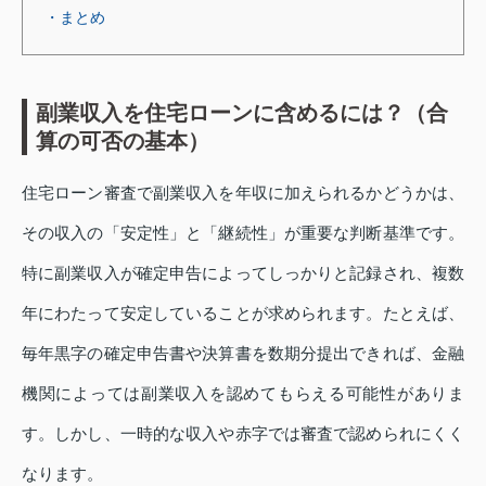
・まとめ
副業収入を住宅ローンに含めるには？（合
算の可否の基本）
住宅ローン審査で副業収入を年収に加えられるかどうかは、
その収入の「安定性」と「継続性」が重要な判断基準です。
特に副業収入が確定申告によってしっかりと記録され、複数
年にわたって安定していることが求められます。たとえば、
毎年黒字の確定申告書や決算書を数期分提出できれば、金融
機関によっては副業収入を認めてもらえる可能性がありま
す。しかし、一時的な収入や赤字では審査で認められにくく
なります。