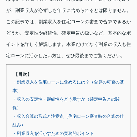
が、副業収入が必ずしも年収に含められるとは限りません。
この記事では、副業収入を住宅ローンの審査で合算できるか
どうか、安定性や継続性、確定申告の扱いなど、基本的なポ
イントを詳しく解説します。本業だけでなく副業の収入も住
宅ローンに活かしたい方は、ぜひ最後までご覧ください。
【目次】
・副業収入を住宅ローンに含めるには？（合算の可否の基
本）
・収入の安定性・継続性をどう示すか（確定申告との関
係）
・収入合算の形式と注意点（住宅ローン審査時の合算の仕
組み）
・副業収入を活かすための実務的ポイント