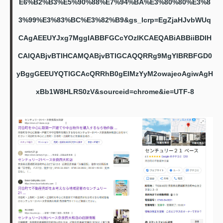
E6%B2%B3%E5%90%88%E7%94%BA%E3%80%80%E3%8
3%99%E3%83%BC%E3%82%B9&gs_lcrp=EgZjaHJvbWUq
CAgAEEUYJxg7MggIABBFGCcYOzIKCAEQABiABBiiBDIH
CAIQABjvBTIHCAMQABjvBTIGCAQQRRg9MgYIBRBFGD0
yBggGEEUYQTIGCAcQRRhB0gEIMzYyM2owajeoAgiwAgH
xBb1W8HLRS0zV&sourceid=chrome&ie=UTF-8