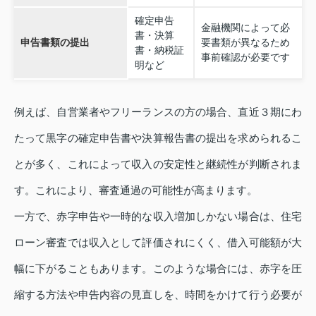
確定申告
金融機関によって必
書・決算
申告書類の提出
要書類が異なるため
書・納税証
事前確認が必要です
明など
例えば、自営業者やフリーランスの方の場合、直近３期にわ
たって黒字の確定申告書や決算報告書の提出を求められるこ
とが多く、これによって収入の安定性と継続性が判断されま
す。これにより、審査通過の可能性が高まります。
一方で、赤字申告や一時的な収入増加しかない場合は、住宅
ローン審査では収入として評価されにくく、借入可能額が大
幅に下がることもあります。このような場合には、赤字を圧
縮する方法や申告内容の見直しを、時間をかけて行う必要が