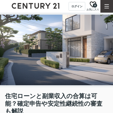
0
ログイン
お気に入り
住宅ローンと副業収入の合算は可
能？確定申告や安定性継続性の審査
も解説