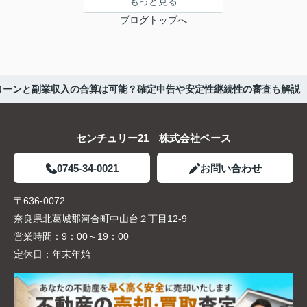
もっと見る
ブログトップへ
ローンと副業収入の合算は可能？確定申告や安定性継続性の審査も解説
センチュリー21 株式会社ベース
0745-34-0021
お問い合わせ
〒636-0072
奈良県北葛城郡河合町中山台２丁目12-9
営業時間：
9：00～19：00
定休日：
年末年始