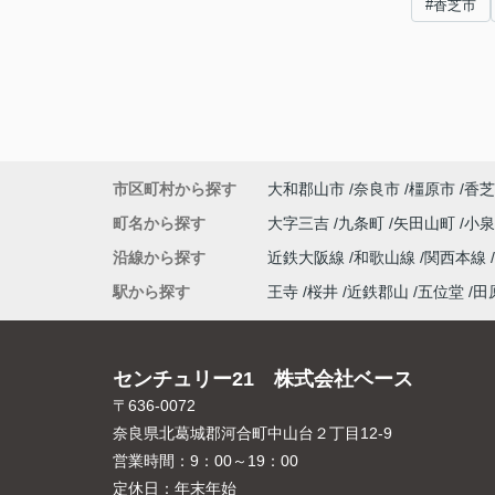
#香芝市
市区町村から探す
大和郡山市
奈良市
橿原市
香芝
町名から探す
大字三吉
九条町
矢田山町
小
沿線から探す
近鉄大阪線
和歌山線
関西本線
駅から探す
王寺
桜井
近鉄郡山
五位堂
田
センチュリー21 株式会社ベース
〒636-0072
奈良県北葛城郡河合町中山台２丁目12-9
営業時間：
9：00～19：00
定休日：
年末年始