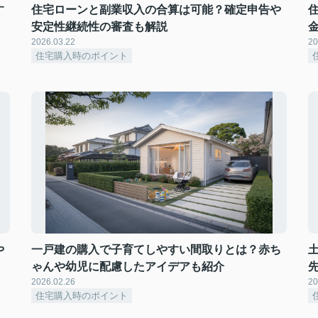
す
住宅ローンと副業収入の合算は可能？確定申告や
安定性継続性の審査も解説
2026.03.22
20
住宅購入時のポイント
や
一戸建の購入で子育てしやすい間取りとは？赤ち
ゃんや幼児に配慮したアイデアも紹介
2026.02.26
20
住宅購入時のポイント