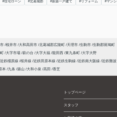
#住宅ローン
#北葛城郡
#新築一戸建て
#リフォーム
#マン
市
桜井市
大和高田市
北葛城郡広陵町
天理市
生駒市
生駒郡斑鳩町
泉町
大字市場
萩の台
大字大福
龍田西
東九条町
大字大野
近鉄橿原線
桜井線
近鉄田原本線
近鉄生駒線
近鉄南大阪線
近鉄難波
原本
九条
築山
大和小泉
高田
香芝
トップページ
スタッフ