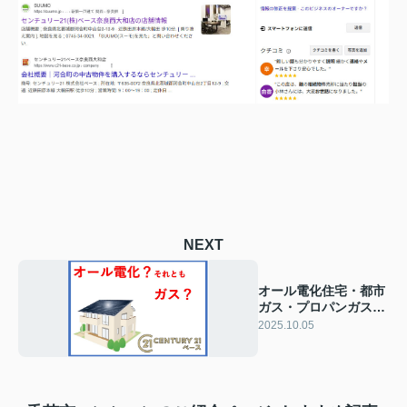
NEXT
オール電化住宅・都市
ガス・プロパンガスの
比較は？メリットやデ
2025.10.05
メリットも紹介