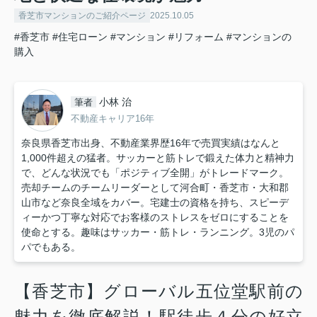
香芝市マンションのご紹介ページ
2025.10.05
#香芝市
#住宅ローン
#マンション
#リフォーム
#マンションの
購入
小林 治
筆者
不動産キャリア16年
奈良県香芝市出身、不動産業界歴16年で売買実績はなんと
1,000件超えの猛者。サッカーと筋トレで鍛えた体力と精神力
で、どんな状況でも「ポジティブ全開」がトレードマーク。
売却チームのチームリーダーとして河合町・香芝市・大和郡
山市など奈良全域をカバー。宅建士の資格を持ち、スピーデ
ィーかつ丁寧な対応でお客様のストレスをゼロにすることを
使命とする。趣味はサッカー・筋トレ・ランニング。3児のパ
パでもある。
【香芝市】グローバル五位堂駅前の
魅力を徹底解説！駅徒歩４分の好立