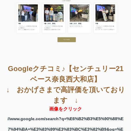
Googleクチコミ♪【センチュリー21
ベース奈良西大和店】
↓ おかげさまで高評価を頂いており
ます ↓
画像をクリック
//www.google.com/search?q=%E6%B2%B3%E5%90%88%E
7%94%BA+%E3%83%99%E3%83%BC%E3%82%B9&oq=%E