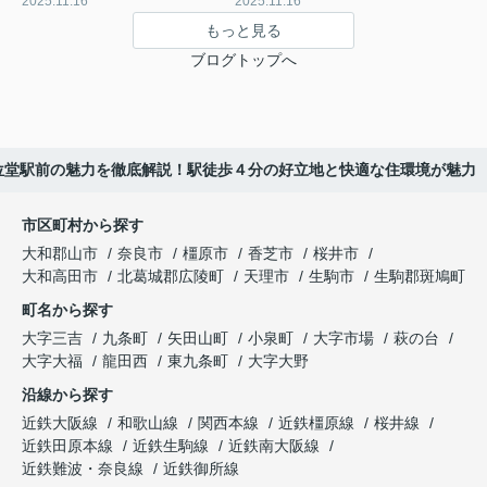
2025.11.16
2025.11.16
もっと見る
ブログトップへ
位堂駅前の魅力を徹底解説！駅徒歩４分の好立地と快適な住環境が魅力
市区町村から探す
大和郡山市
奈良市
橿原市
香芝市
桜井市
大和高田市
北葛城郡広陵町
天理市
生駒市
生駒郡斑鳩町
町名から探す
大字三吉
九条町
矢田山町
小泉町
大字市場
萩の台
大字大福
龍田西
東九条町
大字大野
沿線から探す
近鉄大阪線
和歌山線
関西本線
近鉄橿原線
桜井線
近鉄田原本線
近鉄生駒線
近鉄南大阪線
近鉄難波・奈良線
近鉄御所線