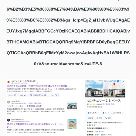
6%B2%B3%E5%90%88%E7%94%BA%E3%80%80%E3%83%9
9%E3%83%BC%E3%82%B9&gs_lcrp=EgZjaHJvbWUqCAgAE
EUYJxg7MggIABBFGCcYOzIKCAEQABiABBiiBDIHCAIQABjv
BTIHCAMQABjvBTIGCAQQRRg9MgYIBRBFGD0yBggGEEUY
QTIGCAcQRRhB0gEIMzYyM2owajeoAgiwAgHxBb1W8HLRS
0zV&sourceid=chrome&ie=UTF-8