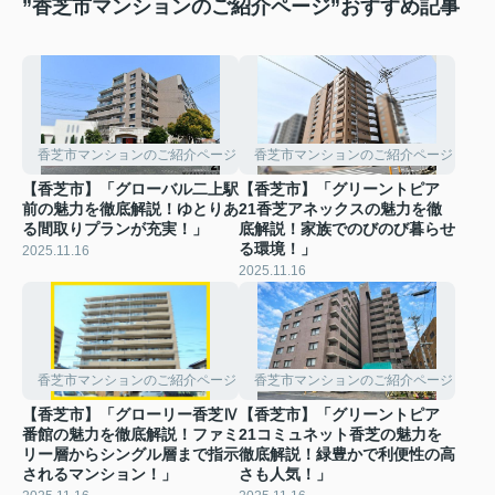
”香芝市マンションのご紹介ページ”おすすめ記事
香芝市マンションのご紹介ページ
香芝市マンションのご紹介ページ
【香芝市】「グローバル二上駅
【香芝市】「グリーントピア
前の魅力を徹底解説！ゆとりあ
21香芝アネックスの魅力を徹
る間取りプランが充実！」
底解説！家族でのびのび暮らせ
る環境！」
2025.11.16
2025.11.16
香芝市マンションのご紹介ページ
香芝市マンションのご紹介ページ
【香芝市】「グローリー香芝Ⅳ
【香芝市】「グリーントピア
番館の魅力を徹底解説！ファミ
21コミュネット香芝の魅力を
リー層からシングル層まで指示
徹底解説！緑豊かで利便性の高
されるマンション！」
さも人気！」