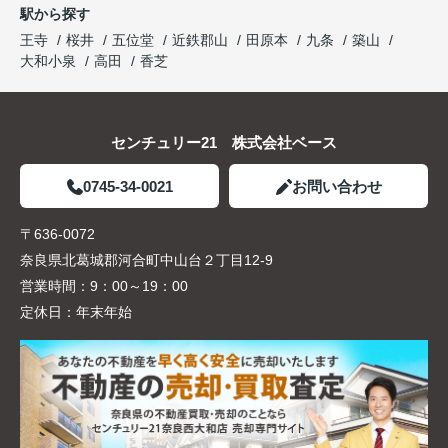
駅から探す
王寺
桜井
五位堂
近鉄郡山
田原本
九条
築山
大和小泉
高田
香芝
センチュリー21 株式会社ベース
0745-34-0021
お問い合わせ
〒636-0072
奈良県北葛城郡河合町中山台２丁目12-9
営業時間：
9：00～19：00
定休日：
年末年始