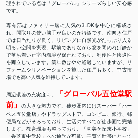
理されている点は「グローバル」シリーズらしい安心感
です。
専有部はファミリー層に人気の3LDKを中心に構成さ
れ、間取りの使い勝手が良いのが特徴です。南向き住戸
では日当たりが良く、リビングに自然光がたっぷり入る
明るい空間を実現。駅前でありながら窓を閉めれば静か
で落ち着いた室内環境が保たれており、利便性と快適性
を両立しています。築年数はやや経過していますが、リ
フォームやリノベーションを施した住戸も多く、中古市
場でも高い人気を維持しています。
「グローバル五位堂駅
周辺環境の充実度も、
前」
の大きな魅力です。徒歩圏内にはスーパー「ハー
ベス五位堂店」やドラッグストア、コンビニ、銀行、郵
便局などがそろっており、生活のすべてが徒歩圏で完結
します。教育環境も整っており、「真美ケ丘東小学校」
「香芝東中学校」への通学が可能。子育て世帯にとって