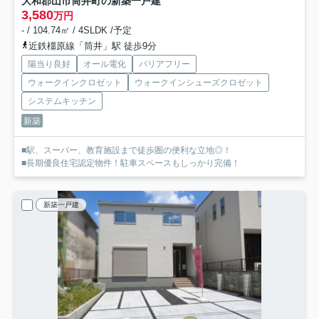
大和郡山市筒井町の新築一戸建
3,580
万円
- / 104.74㎡ / 4SLDK /予定
近鉄橿原線「筒井」駅 徒歩9分
陽当り良好
オール電化
バリアフリー
ウォークインクロゼット
ウォークインシューズクロゼット
システムキッチン
新築
■駅、スーパー、教育施設まで徒歩圏の便利な立地◎！
■長期優良住宅認定物件！駐車スペースもしっかり完備！
新築一戸建