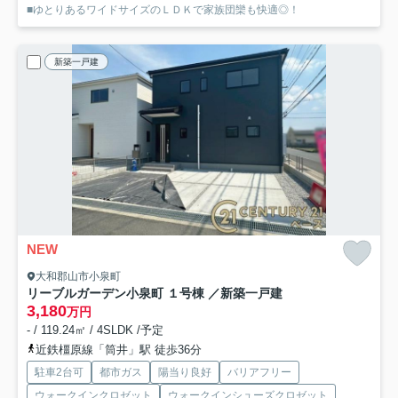
■ゆとりあるワイドサイズのＬＤＫで家族団欒も快適◎！
新築一戸建
NEW
大和郡山市小泉町
リーブルガーデン小泉町 １号棟 ／新築一戸建
3,180
万円
- / 119.24㎡ / 4SLDK /予定
近鉄橿原線「筒井」駅 徒歩36分
駐車2台可
都市ガス
陽当り良好
バリアフリー
ウォークインクロゼット
ウォークインシューズクロゼット