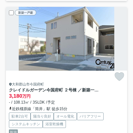
新築一戸建
大和郡山市今国府町
クレイドルガーデン今国府町 ２号棟 ／新築一戸建
3,180
万円
- / 108.13㎡ / 3SLDK /予定
近鉄橿原線「筒井」駅 徒歩15分
駐車2台可
陽当り良好
オール電化
バリアフリー
システムキッチン
浴室乾燥機
新築