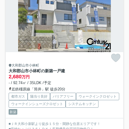
大和郡山市小林町
大和郡山市小林町の新築一戸建
2,680
万円
- / 92.74㎡ / 3SLDK /予定
近鉄橿原線「筒井」駅 徒歩20分
都市ガス
陽当り良好
バリアフリー
ウォークインクロゼット
ウォークインシューズクロゼット
システムキッチン
新築
■ＪＲ大和小泉駅より徒歩１５分・閑静な住居エリアです！