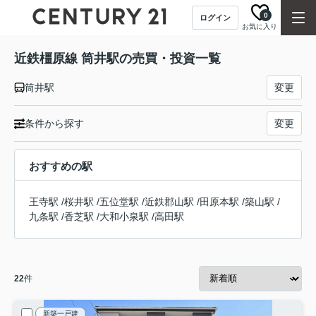
0
ログイン
お気に入り
近鉄橿原線 筒井駅の売買・投資一覧
筒井駅
変更
条件から探す
変更
おすすめの駅
王寺駅
/
桜井駅
/
五位堂駅
/
近鉄郡山駅
/
田原本駅
/
築山駅
/
九条駅
/
香芝駅
/
大和小泉駅
/
高田駅
22
件
新築一戸建