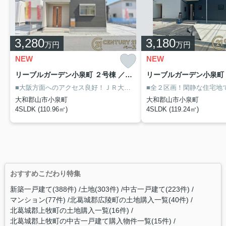
3,280
3,180
万円
万円
NEW
NEW
リーブルガーデン小泉町 ２号棟 ／新築一戸建
■大阪方面へのアクセス良好！ＪＲ大和小泉駅まで徒歩圏内！
■ゆとり
大和郡山市小泉町
大和郡山市小泉町
4SLDK (110.96㎡)
4SLDK (119.24㎡)
おすすめこだわり特集
新築一戸建て(388件)
土地(303件)
中古一戸建て(223件)
マンション(77件)
北葛城郡広陵町の土地購入一覧(40件)
北葛城郡上牧町の土地購入一覧(16件)
北葛城郡上牧町の中古一戸建て購入物件一覧(15件)