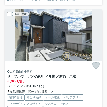
■収納たっぷり３ＳＬＤＫ！長期優良住宅認定物件◎！
新築一戸建
大和郡山市小泉町
リーブルガーデン小泉町 ２号棟 ／新築一戸建
2,880
万円
- / 102.26㎡ / 3SLDK /予定
近鉄橿原線「筒井」駅 徒歩35分
駐車2台可
陽当り良好
オール電化
バリアフリー
ウォークインクロゼット
システムキッチン