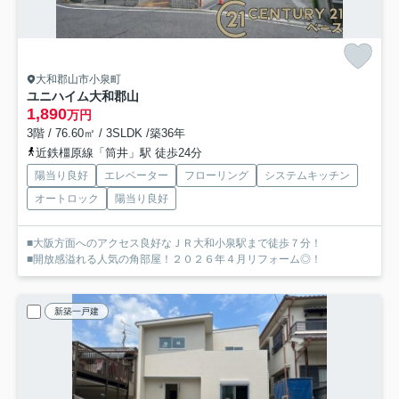
大和郡山市小泉町
ユニハイム大和郡山
1,890
万円
3階 / 76.60㎡ / 3SLDK /築36年
近鉄橿原線「筒井」駅 徒歩24分
陽当り良好
エレベーター
フローリング
システムキッチン
オートロック
陽当り良好
■大阪方面へのアクセス良好なＪＲ大和小泉駅まで徒歩７分！
■開放感溢れる人気の角部屋！２０２６年４月リフォーム◎！
新築一戸建