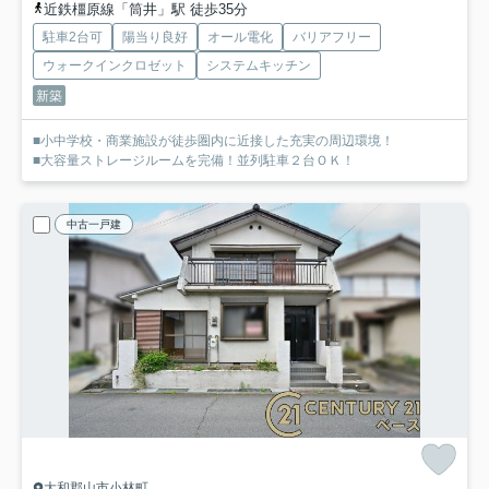
近鉄橿原線「筒井」駅 徒歩35分
駐車2台可
陽当り良好
オール電化
バリアフリー
ウォークインクロゼット
システムキッチン
新築
■小中学校・商業施設が徒歩圏内に近接した充実の周辺環境！
■大容量ストレージルームを完備！並列駐車２台ＯＫ！
中古一戸建
大和郡山市小林町