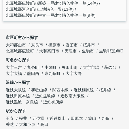
北葛城郡広陵町の新築一戸建て購入物件一覧(14件)
北葛城郡河合町の土地購入一覧(13件)
北葛城郡広陵町の中古一戸建て購入物件一覧(9件)
市区町村から探す
大和郡山市
奈良市
橿原市
香芝市
桜井市
北葛城郡広陵町
大和高田市
天理市
生駒市
生駒郡斑鳩町
町名から探す
大字三吉
九条町
小泉町
矢田山町
大字市場
萩の台
大字大福
龍田西
東九条町
大字大野
沿線から探す
近鉄大阪線
和歌山線
関西本線
近鉄橿原線
桜井線
近鉄田原本線
近鉄生駒線
近鉄南大阪線
近鉄難波・奈良線
近鉄御所線
駅から探す
王寺
桜井
五位堂
近鉄郡山
田原本
築山
九条
香芝
大和小泉
高田