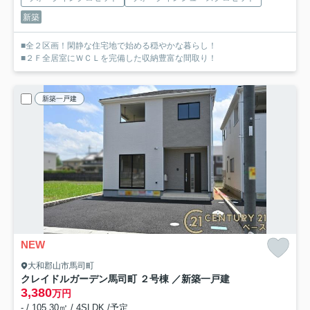
新築
■全２区画！閑静な住宅地で始める穏やかな暮らし！
■２Ｆ全居室にＷＣＬを完備した収納豊富な間取り！
新築一戸建
NEW
大和郡山市馬司町
クレイドルガーデン馬司町 ２号棟 ／新築一戸建
3,380
万円
- / 105.30㎡ / 4SLDK /予定