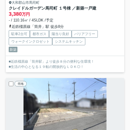
大和郡山市馬司町
クレイドルガーデン馬司町 １号棟 ／新築一戸建
3,380
万円
- / 110.16㎡ / 4SLDK /予定
近鉄橿原線「筒井」駅 徒歩8分
駐車2台可
都市ガス
陽当り良好
バリアフリー
ウォークインクロゼット
システムキッチン
新築
■近鉄橿原線「筒井駅」より徒歩８分の便利な住環境！
■生活の中心となる１９帖の開放的なＬＤＫ◎！
売地