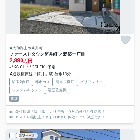
大和郡山市筒井町
ファーストタウン筒井町 ／新築一戸建
2,880
万円
- / 96.61㎡ / 2SLDK /予定
近鉄橿原線「筒井」駅 徒歩10分
駐車2台可
都市ガス
陽当り良好
バリアフリー
システムキッチン
浴室乾燥機
新築
■近鉄橿原線「筒井駅」より徒歩１０分の便利な住環境！
■ＬＤＫ１８帖以上！まもりすまい保険１０年保証付き！
新築一戸建