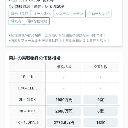
- / 127.32㎡ / 4LDK /築26年
近鉄橿原線「筒井」駅 徒歩20分
陽当り良好
オール電化
システムキッチン
フローリング
電気有
閑静な住宅地
■教育施設が徒歩圏内・落ち着いた雰囲気の閑静な住宅地です！
■内装リフォーム＆全居室６帖以上！敷地面積約２１５坪と広々！
筒井の掲載物件の価格相場
価格相場
空室件数
-
-
1R～1K
-
-
1DK～1LDK
2980万円
2室
2K～2LDK
2688万円
6室
3K～3LDK
2772.6万円
13室
4K～4LDK以上