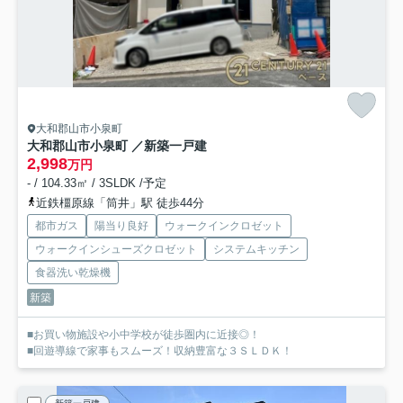
大和郡山市小泉町
大和郡山市小泉町 ／新築一戸建
2,998
万円
- / 104.33㎡ / 3SLDK /予定
近鉄橿原線「筒井」駅 徒歩44分
都市ガス
陽当り良好
ウォークインクロゼット
ウォークインシューズクロゼット
システムキッチン
食器洗い乾燥機
新築
■お買い物施設や小中学校が徒歩圏内に近接◎！
■回遊導線で家事もスムーズ！収納豊富な３ＳＬＤＫ！