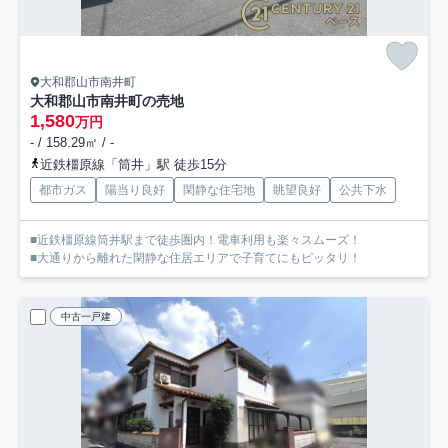
大和郡山市南井町
大和郡山市南井町の売地
1,580
万円
- / 158.29㎡ / -
近鉄橿原線「筒井」駅 徒歩15分
都市ガス
陽当り良好
閑静な住宅地
眺望良好
公共下水
■近鉄橿原線筒井駅まで徒歩圏内！電車利用も楽々スムーズ！
■大通りから離れた閑静な住居エリアで子育てにもピッタリ！
中古一戸建