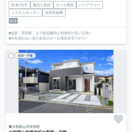
駐車2台可
陽当り良好
オール電化
バリアフリー
システムキッチン
浴室乾燥機
新築
■近鉄「筒井駅」まで徒歩圏内と利便性の良い立地！
■火を使わない安心安全のオール電化住宅です◎！
新築一戸建
大和郡山市筒井町