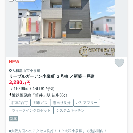
NEW
大和郡山市小泉町
リーブルガーデン小泉町 ２号棟 ／新築一戸建
3,280
万円
- / 110.96㎡ / 4SLDK /予定
近鉄橿原線「筒井」駅 徒歩36分
駐車2台可
都市ガス
陽当り良好
バリアフリー
ウォークインクロゼット
システムキッチン
新築
■大阪方面へのアクセス良好！ＪＲ大和小泉駅まで徒歩圏内！