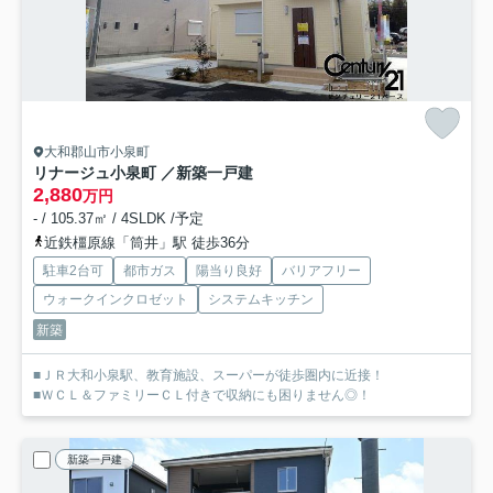
大和郡山市小泉町
リナージュ小泉町 ／新築一戸建
2,880
万円
- / 105.37㎡ / 4SLDK /予定
近鉄橿原線「筒井」駅 徒歩36分
駐車2台可
都市ガス
陽当り良好
バリアフリー
ウォークインクロゼット
システムキッチン
新築
■ＪＲ大和小泉駅、教育施設、スーパーが徒歩圏内に近接！
■ＷＣＬ＆ファミリーＣＬ付きで収納にも困りません◎！
新築一戸建