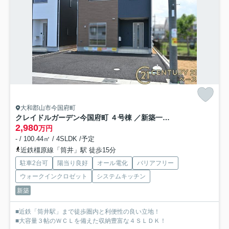
大和郡山市今国府町
クレイドルガーデン今国府町 ４号棟 ／新築一戸建
2,980
万円
- / 100.44㎡ / 4SLDK /予定
近鉄橿原線「筒井」駅 徒歩15分
駐車2台可
陽当り良好
オール電化
バリアフリー
ウォークインクロゼット
システムキッチン
新築
■近鉄「筒井駅」まで徒歩圏内と利便性の良い立地！
■大容量３帖のＷＣＬを備えた収納豊富な４ＳＬＤＫ！