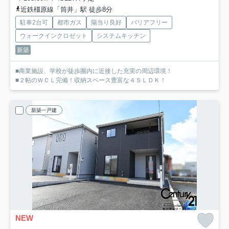
近鉄橿原線「筒井」駅 徒歩8分
駐車2台可
都市ガス
陽当り良好
バリアフリー
ウォークインクロゼット
システムキッチン
新築
■商業施設、学校が徒歩圏内に近接した充実の周辺環境！
■２帖のＷＣＬ完備！収納スペース豊富な４ＳＬＤＫ！
新築一戸建
NEW