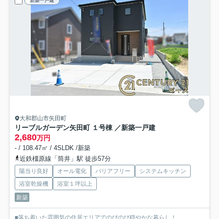
新築一戸建
大和郡山市矢田町
リーブルガーデン矢田町 １号棟 ／新築一戸建
2,680
万円
- / 108.47㎡ / 4SLDK /新築
近鉄橿原線「筒井」駅 徒歩57分
陽当り良好
オール電化
バリアフリー
システムキッチン
浴室乾燥機
浴室１坪以上
新築
■落ち着いた雰囲気の住居エリアでのびのび穏やかな暮らし！