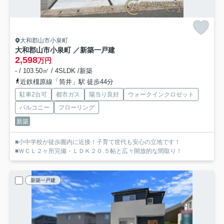
大和郡山市小泉町
大和郡山市小泉町 ／新築一戸建
2,598
万円
- / 103.50㎡ / 4SLDK /新築
近鉄橿原線「筒井」駅 徒歩44分
駐車2台可
都市ガス
陽当り良好
ウォークインクロゼット
バルコニー
フローリング
新築
■小中学校が徒歩圏内に近接！子育て世代も安心の立地です！
■ＷＣＬ２ヶ所完備・ＬＤＫ２０.５帖と広々開放的な間取り！
新築一戸建