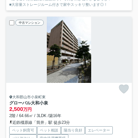
■大容量ストレージルーム付きで家中スッキリ整います◎！
中古マンション
大和郡山市小泉町東
グローバル大和小泉
2,500
万円
2階 / 64.66㎡ / 3LDK /築16年
近鉄橿原線「筒井」駅 徒歩23分
ペット飼育可
ペット相談
陽当り良好
エレベーター