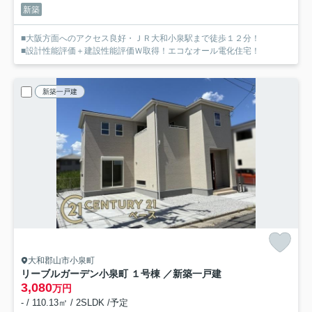
新築
■大阪方面へのアクセス良好・ＪＲ大和小泉駅まで徒歩１２分！
■設計性能評価＋建設性能評価Ｗ取得！エコなオール電化住宅！
新築一戸建
大和郡山市小泉町
リーブルガーデン小泉町 １号棟 ／新築一戸建
3,080
万円
- / 110.13㎡ / 2SLDK /予定