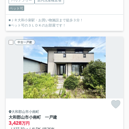
バリアフリー
室内洗濯機置場
ペット可
■ＪＲ大和小泉駅・お買い物施設まで徒歩３分！
■ペット可の３ＬＤＫのお部屋です！
中古一戸建
大和郡山市小南町
大和郡山市小南町 一戸建
3,428
万円