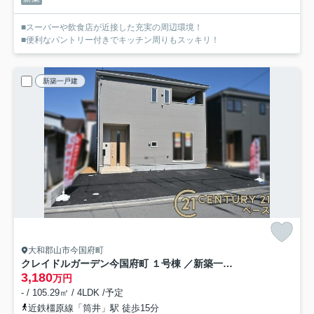
■スーパーや飲食店が近接した充実の周辺環境！
■便利なパントリー付きでキッチン周りもスッキリ！
新築一戸建
大和郡山市今国府町
クレイドルガーデン今国府町 １号棟 ／新築一戸建
3,180
万円
- / 105.29㎡ / 4LDK /予定
近鉄橿原線「筒井」駅 徒歩15分