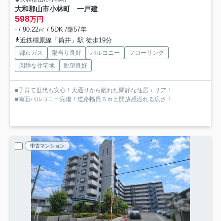
大和郡山市小林町 一戸建
598
万円
- / 90.22㎡ / 5DK /築57年
近鉄橿原線「筒井」駅 徒歩19分
都市ガス
陽当り良好
バルコニー
フローリング
閑静な住宅地
眺望良好
■子育て世代も安心！大通りから離れた閑静な住居エリア！
■南面バルコニー完備！道路幅員６ｍと開放感溢れる広さ！
中古マンション