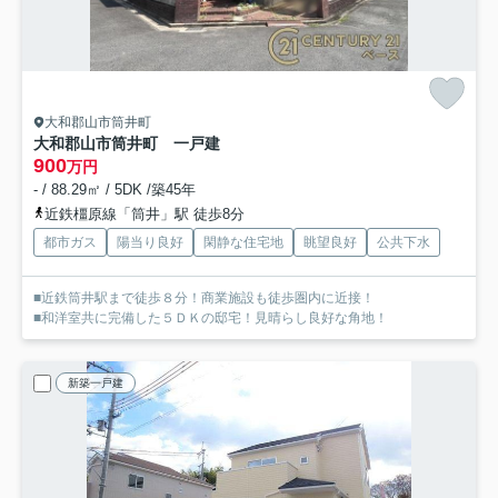
大和郡山市筒井町
大和郡山市筒井町 一戸建
900
万円
- / 88.29㎡ / 5DK /築45年
近鉄橿原線「筒井」駅 徒歩8分
都市ガス
陽当り良好
閑静な住宅地
眺望良好
公共下水
■近鉄筒井駅まで徒歩８分！商業施設も徒歩圏内に近接！
■和洋室共に完備した５ＤＫの邸宅！見晴らし良好な角地！
新築一戸建