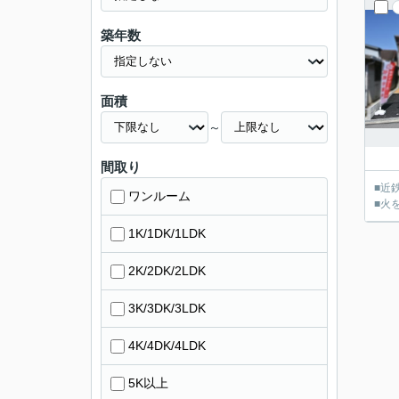
築年数
面積
～
間取り
■近
ワンルーム
■火
1K/1DK/1LDK
2K/2DK/2LDK
3K/3DK/3LDK
4K/4DK/4LDK
5K以上