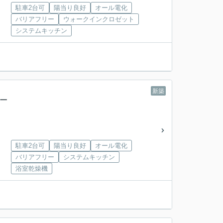
駐車2台可
陽当り良好
オール電化
バリアフリー
ウォークインクロゼット
システムキッチン
新築
築一
駐車2台可
陽当り良好
オール電化
バリアフリー
システムキッチン
浴室乾燥機