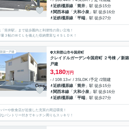
近鉄橿原線
「
筒井
」駅 徒歩15分
関西本線
「
大和小泉
」駅 徒歩16分
近鉄橿原線
「
平端
」駅 徒歩27分
鉄「筒井駅」まで徒歩圏内と利便性の良い立地！
容量３帖のＷＣＬを備えた収納豊富な４ＳＬＤＫ！
新築一戸建
大和郡山市
今国府町
クレイドルガーデン今国府町 ２号棟 ／新
戸建
3,180
万円
- / 108.13㎡ / 3SLDK /予定 /2階建
近鉄橿原線
「
筒井
」駅 徒歩15分
関西本線
「
大和小泉
」駅 徒歩16分
近鉄橿原線
「
平端
」駅 徒歩27分
ーパーや飲食店が近接した充実の周辺環境！
利なパントリー付きでキッチン周りもスッキリ！