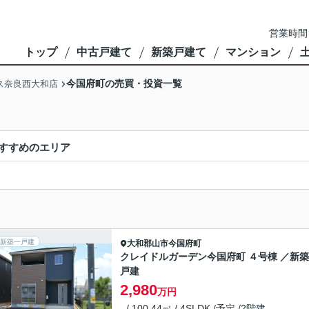
営業時間
トップ
中古戸建て
新築戸建て
マンション
今国府町の売買・投資一覧
ス奈良西大和店
すすめのエリア
新築一戸建
大和郡山市
今国府町
クレイドルガーデン今国府町 ４号棟 ／新
戸建
2,980
万円
- / 100.44㎡ / 4SLDK /予定 /2階建