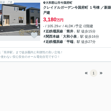
新築一戸建
大和郡山市
今国府町
クレイドルガーデン今国府町 １号棟 ／新
戸建
3,180
万円
- / 105.29㎡ / 4LDK /予定 /2階建
近鉄橿原線
「
筒井
」駅 徒歩15分
関西本線
「
大和小泉
」駅 徒歩16分
近鉄橿原線
「
平端
」駅 徒歩27分
鉄「筒井駅」まで徒歩圏内と利便性の良い立地！
を使わない安心安全のオール電化住宅です◎！
1