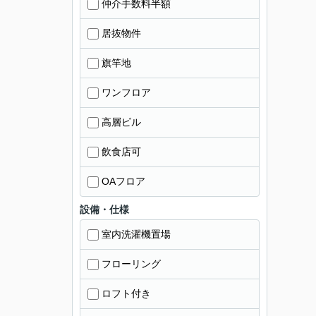
仲介手数料半額
居抜物件
旗竿地
ワンフロア
高層ビル
飲食店可
OAフロア
設備・仕様
室内洗濯機置場
フローリング
ロフト付き