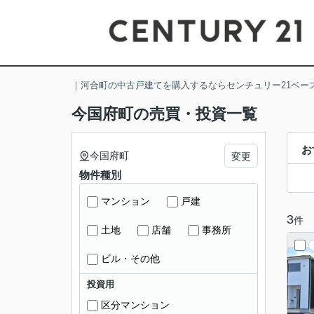
｜河合町の中古戸建てを購入するならセンチュリー21ベー
今国府町の売買・投資一覧
お
今国府町
変更
物件種別
マンション
戸建
3
件
土地
店舗
事務所
ビル・その他
投資用
区分マンション