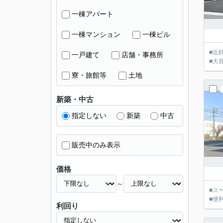
一棟アパート
一棟マンション
一棟ビル
■近
一戸建て
店舗・事務所
■大
寮・旅館等
土地
新築・中古
指定しない
新築
中古
販売中のみ表示
価格
～
■ス
■便
利回り