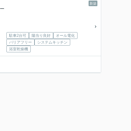
新築
築一
駐車2台可
陽当り良好
オール電化
バリアフリー
システムキッチン
浴室乾燥機