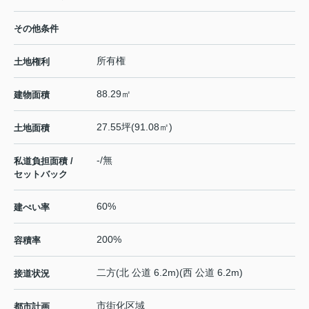
その他条件
所有権
土地権利
88.29㎡
建物面積
27.55坪(91.08㎡)
土地面積
-/無
私道負担面積 /
セットバック
60%
建ぺい率
200%
容積率
二方(北 公道 6.2m)(西 公道 6.2m)
接道状況
市街化区域
都市計画