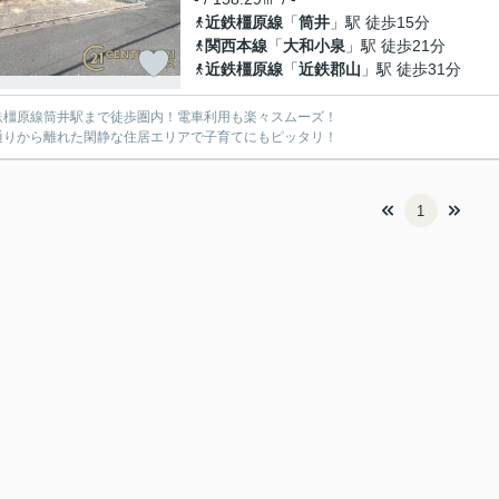
近鉄橿原線
「
筒井
」駅 徒歩15分
関西本線
「
大和小泉
」駅 徒歩21分
近鉄橿原線
「
近鉄郡山
」駅 徒歩31分
鉄橿原線筒井駅まで徒歩圏内！電車利用も楽々スムーズ！
通りから離れた閑静な住居エリアで子育てにもピッタリ！
1