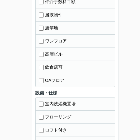
仲介手数料半額
居抜物件
旗竿地
ワンフロア
高層ビル
飲食店可
OAフロア
設備・仕様
室内洗濯機置場
フローリング
ロフト付き