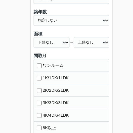
築年数
面積
～
間取り
ワンルーム
1K/1DK/1LDK
2K/2DK/2LDK
3K/3DK/3LDK
4K/4DK/4LDK
5K以上