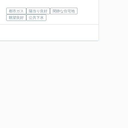
都市ガス
陽当り良好
閑静な住宅地
眺望良好
公共下水