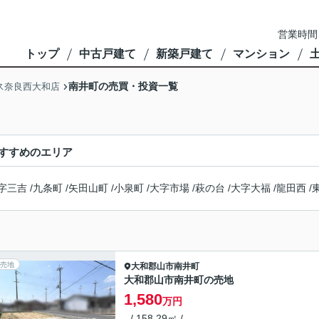
営業時間
トップ
中古戸建て
新築戸建て
マンション
南井町の売買・投資一覧
ス奈良西大和店
すすめのエリア
字三吉
/
九条町
/
矢田山町
/
小泉町
/
大字市場
/
萩の台
/
大字大福
/
龍田西
/
売地
大和郡山市
南井町
大和郡山市南井町の売地
1,580
万円
- / 158.29㎡ / -