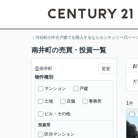
｜河合町の中古戸建てを購入するならセンチュリー21ベー
南井町の売買・投資一覧
お
南井町
変更
物件種別
大
マンション
戸建
土地
店舗
事務所
1
件
ビル・その他
投資用
区分マンション