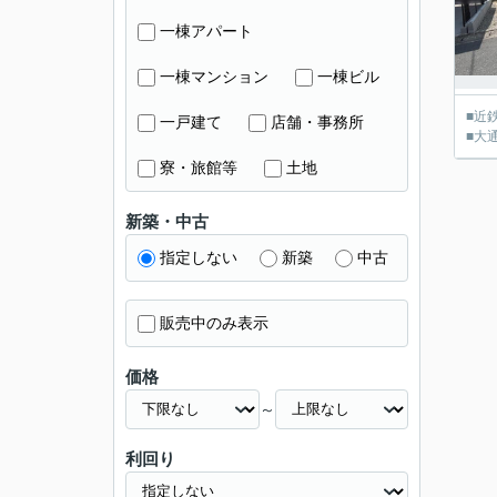
一棟アパート
一棟マンション
一棟ビル
■近
一戸建て
店舗・事務所
■大
寮・旅館等
土地
新築・中古
指定しない
新築
中古
販売中のみ表示
価格
～
利回り