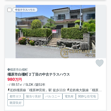
中古テラスハウス
橿原市白橿町
橿原市白橿町２丁目の中古テラスハウス
980
万円
- / 89.57㎡ / 5LDK /築51年
近鉄橿原線「橿原神宮前」駅 徒歩11分
近鉄南大阪線「橿原神宮前」駅 徒歩11分
都市ガス
陽当り良好
バルコニー
電気有
閑静な住宅地
眺望良好