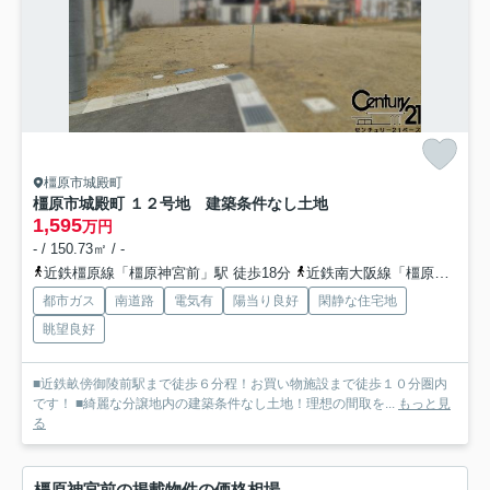
橿原市城殿町
橿原市城殿町 １２号地 建築条件なし土地
1,595
万円
- / 150.73㎡ / -
近鉄橿原線「橿原神宮前」駅 徒歩18分
近鉄南大阪線「橿原神宮前」駅 徒歩18分
都市ガス
南道路
電気有
陽当り良好
閑静な住宅地
眺望良好
■近鉄畝傍御陵前駅まで徒歩６分程！お買い物施設まで徒歩１０分圏内
です！ ■綺麗な分譲地内の建築条件なし土地！理想の間取を...
もっと見
る
橿原神宮前の掲載物件の価格相場