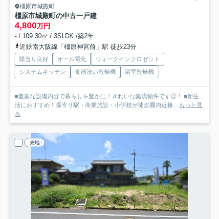
橿原市城殿町
橿原市城殿町の中古一戸建
4,800
万円
- / 109.30㎡ / 3SLDK /築2年
近鉄南大阪線「橿原神宮前」駅 徒歩23分
陽当り良好
オール電化
ウォークインクロゼット
システムキッチン
食器洗い乾燥機
浴室乾燥機
■豊富な設備内容で暮らしを豊かに！きれいな築浅物件です◎！ ■新生
活におすすめ！最寄り駅・商業施設・小学校が徒歩圏内近接...
もっと見
る
売地