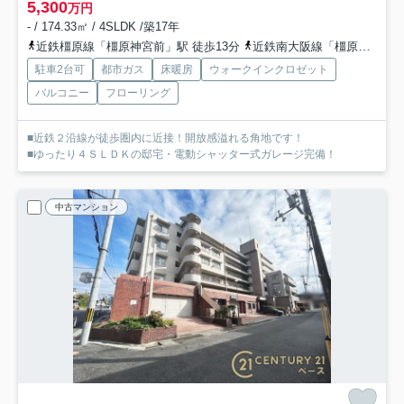
5,300
万円
- / 174.33㎡ / 4SLDK /築17年
近鉄橿原線「橿原神宮前」駅 徒歩13分
近鉄南大阪線「橿原神宮前」駅 徒歩13分
駐車2台可
都市ガス
床暖房
ウォークインクロゼット
バルコニー
フローリング
■近鉄２沿線が徒歩圏内に近接！開放感溢れる角地です！
■ゆったり４ＳＬＤＫの邸宅・電動シャッター式ガレージ完備！
中古マンション