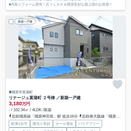
■内装リフォーム歴有！広々ＬＤＫ＆眺望良好な最上階のお部屋！
新築一戸建
橿原市菖蒲町
リナージュ菖蒲町 ２号棟 ／新築一戸建
3,180
万円
- / 102.34㎡ / 4LDK /新築
近鉄橿原線「橿原神宮前」駅 徒歩16分
近鉄南大阪線「橿原神宮前」駅 徒歩16分
駐車2台可
陽当り良好
オール電化
バリアフリー