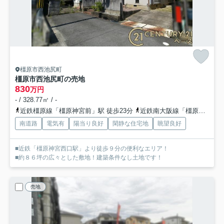
橿原市西池尻町
橿原市西池尻町の売地
830
万円
- / 328.77㎡ / -
近鉄橿原線「橿原神宮前」駅 徒歩23分
近鉄南大阪線「橿原神宮前」駅 徒歩23分
南道路
電気有
陽当り良好
閑静な住宅地
眺望良好
■近鉄「橿原神宮西口駅」より徒歩９分の便利なエリア！
■約８６坪の広々とした敷地！建築条件なし土地です！
売地