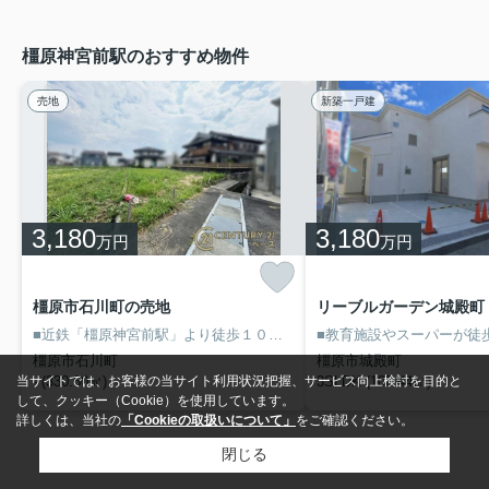
橿原神宮前駅のおすすめ物件
売地
新築一戸建
3,180
3,180
万円
万円
橿原市石川町の売地
■近鉄「橿原神宮前駅」より徒歩１０分の便利な立地！
■建築条件なし
橿原市石川町
橿原市城殿町
当サイトでは、お客様の当サイト利用状況把握、サービス向上検討を目的と
- (330.60㎡)
3SLDK (100.44㎡)
して、クッキー（Cookie）を使用しています。
詳しくは、当社の
「Cookieの取扱いについて」
をご確認ください。
閉じる