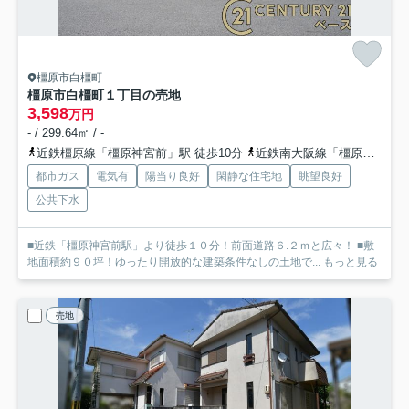
橿原市白橿町
橿原市白橿町１丁目の売地
3,598
万円
- / 299.64㎡ / -
近鉄橿原線「橿原神宮前」駅 徒歩10分
近鉄南大阪線「橿原神宮前」駅 徒歩10分
都市ガス
電気有
陽当り良好
閑静な住宅地
眺望良好
公共下水
■近鉄「橿原神宮前駅」より徒歩１０分！前面道路６.２ｍと広々！ ■敷
地面積約９０坪！ゆったり開放的な建築条件なしの土地で...
もっと見る
売地