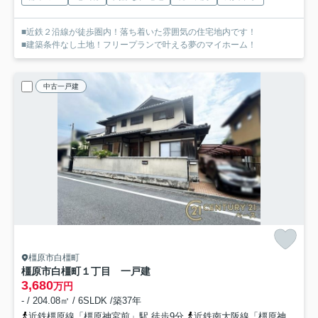
■近鉄２沿線が徒歩圏内！落ち着いた雰囲気の住宅地内です！
■建築条件なし土地！フリープランで叶える夢のマイホーム！
中古一戸建
橿原市白橿町
橿原市白橿町１丁目 一戸建
3,680
万円
- / 204.08㎡ / 6SLDK /築37年
近鉄橿原線「橿原神宮前」駅 徒歩9分
近鉄南大阪線「橿原神宮前」駅 徒歩9分