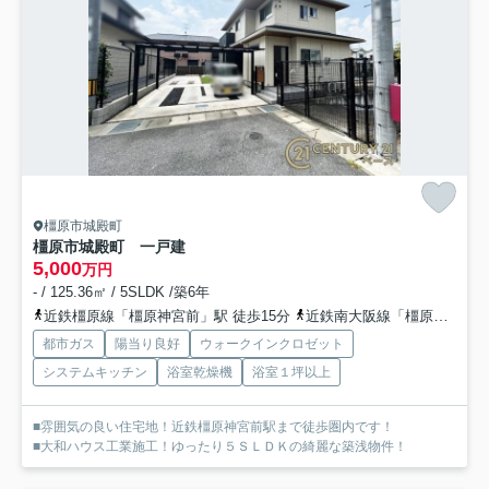
橿原市城殿町
橿原市城殿町 一戸建
5,000
万円
- / 125.36㎡ / 5SLDK /築6年
近鉄橿原線「橿原神宮前」駅 徒歩15分
近鉄南大阪線「橿原神宮前」駅 徒歩15分
都市ガス
陽当り良好
ウォークインクロゼット
システムキッチン
浴室乾燥機
浴室１坪以上
■雰囲気の良い住宅地！近鉄橿原神宮前駅まで徒歩圏内です！
■大和ハウス工業施工！ゆったり５ＳＬＤＫの綺麗な築浅物件！