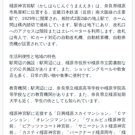
橿原神宮前駅（かしはらじんぐうまええき）は、奈良県橿原
市鳥屋町に位置する、近畿日本鉄道（近鉄）南大阪線の主要
駅で、1929年に開業され、相対式2面2線の地上駅で、ホーム
間は構内踏切で連絡しています。駅舎は地下にあり、改札口
へのアクセスは階段またはエレベーターを利用します。改札
は有人で、ICカード対応の自動改札機、自動精算機、自動券
売機が設置されています。
生活利便性と地域の特色
駅周辺の施設：駅周辺には、橿原市役所や橿原市立図書館な
どの公共施設があります。また、ショッピングモールや飲食
店も多く、日常の買い物や食事に便利です。
教育機関：駅周辺には、奈良県立橿原高等学校や橿原学院高
等学校などの教育機関があります。また、奈良県立橿原短期
大学も近く、学生の街としても知られています。
橿原神宮駅に近接する「日興橿原スカイマンション」「Ｃマ
ンション」「オレンジマンション」「ヴェルビュ橿原神宮
前」「ピアッツァコート神宮前」「サニークレスト橿原神宮
前」「カスティ橿原神宮前」「パークナード橿原岡寺」「橿