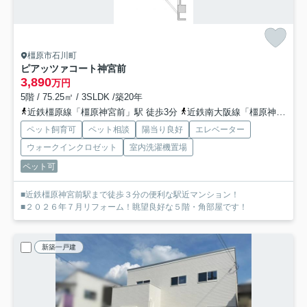
橿原市石川町
ピアッツァコート神宮前
3,890
万円
5階 / 75.25㎡ / 3SLDK /築20年
近鉄橿原線「橿原神宮前」駅 徒歩3分
近鉄南大阪線「橿原神宮前」駅 徒歩3分
ペット飼育可
ペット相談
陽当り良好
エレベーター
ウォークインクロゼット
室内洗濯機置場
ペット可
■近鉄橿原神宮前駅まで徒歩３分の便利な駅近マンション！
■２０２６年７月リフォーム！眺望良好な５階・角部屋です！
新築一戸建