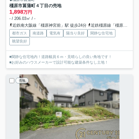
橿原市菖蒲町４丁目の売地
1,898
万円
- / 206.03㎡ / -
近鉄南大阪線「橿原神宮前」駅 徒歩24分
近鉄橿原線「橿原神宮前」駅 徒歩24分
都市ガス
南道路
電気有
陽当り良好
閑静な住宅地
眺望良好
■閑静な住宅地内！道路幅員６ｍ・見晴らしの良い角地です！
■お好みのハウスメーカーで設計可能な建築条件なし土地！
売地