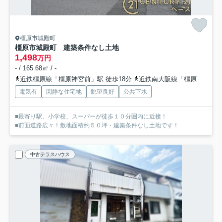
橿原市城殿町
橿原市城殿町 建築条件なし土地
1,498
万円
- / 165.68㎡ / -
近鉄橿原線「橿原神宮前」駅 徒歩18分
近鉄南大阪線「橿原神宮前」駅 徒歩18分
電気有
閑静な住宅地
眺望良好
公共下水
■最寄り駅、小学校、スーパーが徒歩１０分圏内に近接！
■前面道路広々！敷地面積約５０坪・建築条件なし土地です！
中古テラスハウス