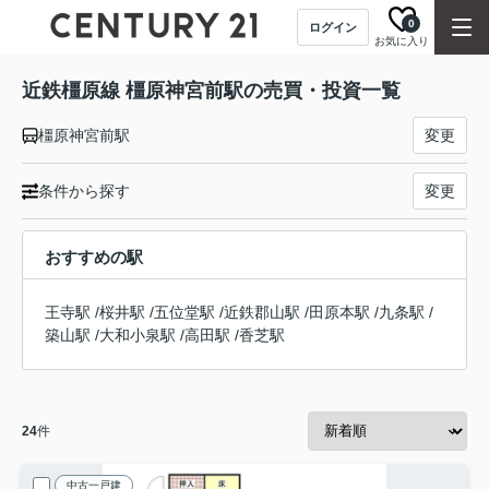
0
ログイン
お気に入り
近鉄橿原線 橿原神宮前駅の売買・投資一覧
橿原神宮前駅
変更
条件から探す
変更
おすすめの駅
王寺駅
/
桜井駅
/
五位堂駅
/
近鉄郡山駅
/
田原本駅
/
九条駅
/
築山駅
/
大和小泉駅
/
高田駅
/
香芝駅
24
件
中古一戸建