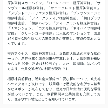
原神宮前スカイハイツ」「ローレルコート橿原神宮前」「サ
ンヴェール橿原神宮前」「サニークレスト橿原神宮前Ⅱ」
「メゾンドール・リエスタ橿原神宮前」「プレサンスロジェ
橿原神宮前」「ディークラディア橿原神宮前」「朝日プラザ
橿原神宮前」「橿原ハイツ」「ディーグランセ橿原神宮前」
「Ａマンション」「コスモ橿原神宮前」「ネオハイツ橿原神
宮前」「グリーンコーポ橿原」は人気のマンションで、国道
24号線や165号線などの主要道路が交差し、交通の要所とな
っています。
交通アクセス：橿原神宮前駅は、近鉄南大阪線の主要な駅の
一つで、急行列車や準急列車が停車します。大阪阿部野橋駅
からは約40分、料金は560円です。また、駅周辺にはバス停
もあり、公共交通機関の利用が便利です。
橿原神宮前駅は、近鉄南大阪線の主要な駅の一つで、観光地
へのアクセスが良好です。駅周辺には歴史的な名所や自然豊
かなスポットが点在しており、観光や日常生活に便利な環境
が整っています。また、教育機関や公共施設も充実してお
り、住みやすい地域としても知られています。