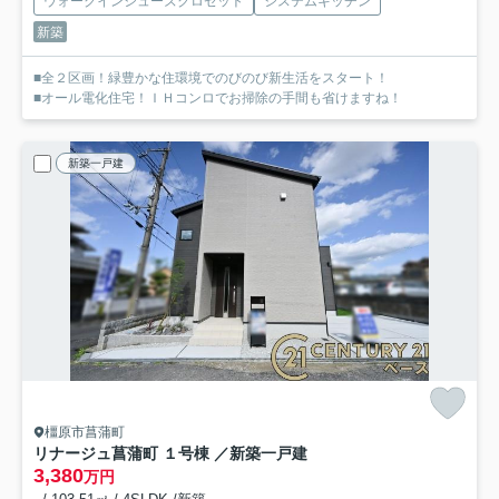
ウォークインシューズクロゼット
システムキッチン
新築
■全２区画！緑豊かな住環境でのびのび新生活をスタート！
■オール電化住宅！ＩＨコンロでお掃除の手間も省けますね！
新築一戸建
橿原市菖蒲町
リナージュ菖蒲町 １号棟 ／新築一戸建
3,380
万円