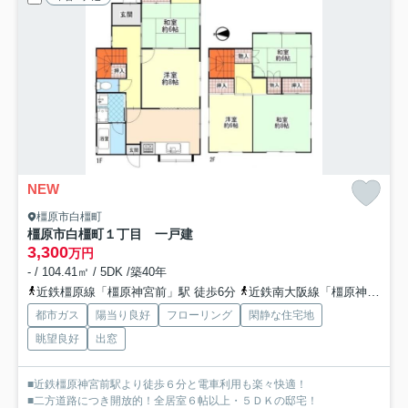
NEW
橿原市白橿町
橿原市白橿町１丁目 一戸建
3,300
万円
- / 104.41㎡ / 5DK /築40年
近鉄橿原線「橿原神宮前」駅 徒歩6分
近鉄南大阪線「橿原神宮前」駅 徒歩6分
都市ガス
陽当り良好
フローリング
閑静な住宅地
眺望良好
出窓
■近鉄橿原神宮前駅より徒歩６分と電車利用も楽々快適！
■二方道路につき開放的！全居室６帖以上・５ＤＫの邸宅！