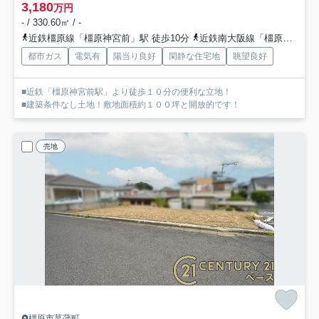
3,180
万円
- / 330.60㎡ / -
近鉄橿原線「橿原神宮前」駅 徒歩10分
近鉄南大阪線「橿原神宮前」駅 徒歩10分
都市ガス
電気有
陽当り良好
閑静な住宅地
眺望良好
■近鉄「橿原神宮前駅」より徒歩１０分の便利な立地！
■建築条件なし土地！敷地面積約１００坪と開放的です！
売地
橿原市菖蒲町