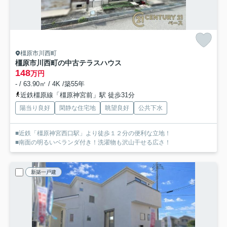
橿原市川西町
橿原市川西町の中古テラスハウス
148
万円
- / 63.90㎡ / 4K /築55年
近鉄橿原線「橿原神宮前」駅 徒歩31分
陽当り良好
閑静な住宅地
眺望良好
公共下水
■近鉄「橿原神宮西口駅」より徒歩１２分の便利な立地！
■南面の明るいベランダ付き！洗濯物も沢山干せる広さ！
新築一戸建