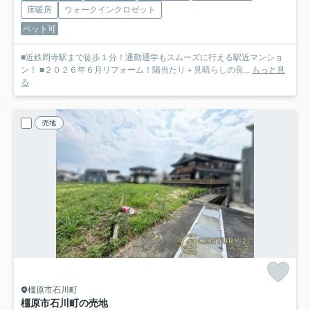
床暖房
ウォークインクロゼット
ペット可
■近鉄岡寺駅まで徒歩１分！通勤通学もスムーズに行える駅近マンショ
ン！ ■２０２６年６月リフォーム！陽当たり＋見晴らしの良...
もっと見
る
売地
橿原市石川町
橿原市石川町の売地