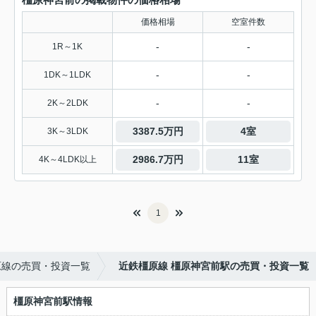
価格相場
空室件数
-
-
1R～1K
-
-
1DK～1LDK
-
-
2K～2LDK
3387.5万円
4室
3K～3LDK
2986.7万円
11室
4K～4LDK以上
1
原線の売買・投資一覧
近鉄橿原線 橿原神宮前駅の売買・投資一覧
橿原神宮前駅情報