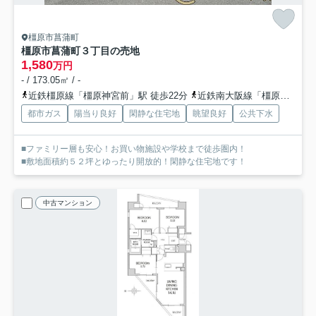
橿原市菖蒲町
橿原市菖蒲町３丁目の売地
1,580
万円
- / 173.05㎡ / -
近鉄橿原線「橿原神宮前」駅 徒歩22分
近鉄南大阪線「橿原神宮前」駅 徒歩22分
都市ガス
陽当り良好
閑静な住宅地
眺望良好
公共下水
■ファミリー層も安心！お買い物施設や学校まで徒歩圏内！
■敷地面積約５２坪とゆったり開放的！閑静な住宅地です！
中古マンション