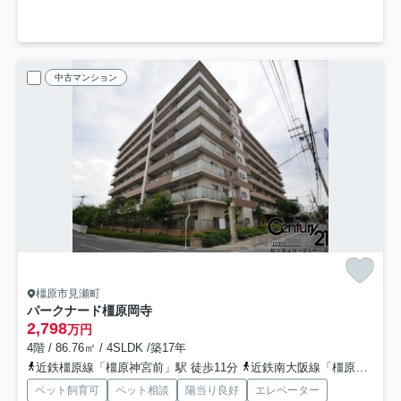
中古マンション
橿原市見瀬町
パークナード橿原岡寺
2,798
万円
4階 / 86.76㎡ / 4SLDK /築17年
近鉄橿原線「橿原神宮前」駅 徒歩11分
近鉄南大阪線「橿原神宮前」駅 徒歩11分
ペット飼育可
ペット相談
陽当り良好
エレベーター