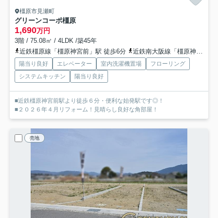
橿原市見瀬町
グリーンコーポ橿原
1,690
万円
3階 / 75.08㎡ / 4LDK /築45年
近鉄橿原線「橿原神宮前」駅 徒歩6分
近鉄南大阪線「橿原神宮前」駅 徒歩6分
陽当り良好
エレベーター
室内洗濯機置場
フローリング
システムキッチン
陽当り良好
■近鉄橿原神宮前駅より徒歩６分・便利な始発駅です◎！
■２０２６年４月リフォーム！見晴らし良好な角部屋！
売地