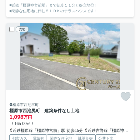
■近鉄「橿原神宮前駅」まで徒歩１１分と好立地◎！
■閑静な住宅地に佇む５ＬＤＫのテラスハウスです！
売地
橿原市西池尻町
橿原市西池尻町 建築条件なし土地
1,098
万円
- / 165.00㎡ / -
近鉄橿原線「橿原神宮前」駅 徒歩15分
近鉄吉野線「橿原神宮前」駅 徒歩15分
都市ガス
電気有
閑静な住宅地
眺望良好
公共下水