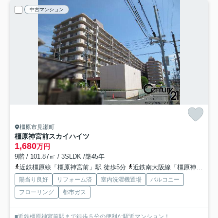
中古マンション
橿原市見瀬町
橿原神宮前スカイハイツ
1,680
万円
9階 / 101.87㎡ / 3SLDK /築45年
近鉄橿原線「橿原神宮前」駅 徒歩5分
近鉄南大阪線「橿原神宮前」駅 徒歩5分
陽当り良好
リフォーム済
室内洗濯機置場
バルコニー
フローリング
都市ガス
■近鉄橿原神宮前駅まで徒歩５分の便利な駅近マンション！