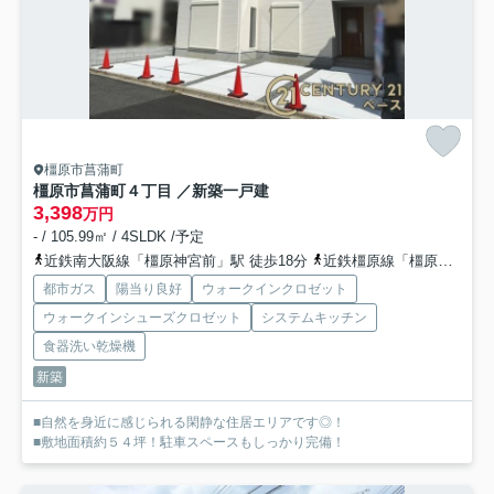
橿原市菖蒲町
橿原市菖蒲町４丁目 ／新築一戸建
3,398
万円
- / 105.99㎡ / 4SLDK /予定
近鉄南大阪線「橿原神宮前」駅 徒歩18分
近鉄橿原線「橿原神宮前」駅 徒歩18分
都市ガス
陽当り良好
ウォークインクロゼット
ウォークインシューズクロゼット
システムキッチン
食器洗い乾燥機
新築
■自然を身近に感じられる閑静な住居エリアです◎！
■敷地面積約５４坪！駐車スペースもしっかり完備！