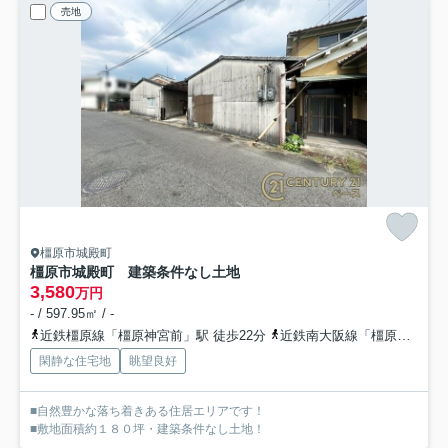
売地
橿原市城殿町
橿原市城殿町 建築条件なし土地
3,580
万円
- / 597.95㎡ / -
近鉄橿原線「橿原神宮前」駅 徒歩22分
近鉄南大阪線「橿原神宮前」駅 徒歩22分
閑静な住宅地
眺望良好
■自然豊かな落ち着きある住居エリアです！
■敷地面積約１８０坪・建築条件なし土地！