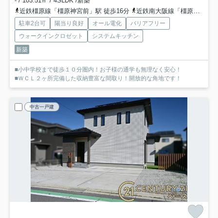
- / 103.51㎡ / 4SLDK /新築
近鉄橿原線「橿原神宮前」駅 徒歩16分
近鉄南大阪線「橿原神宮前」駅 徒歩16分
駐車2台可
陽当り良好
オール電化
バリアフリー
ウォークインクロゼット
システムキッチン
新築
■小中学校まで徒歩１０分圏内！お子様の通学も無理なく安心！
■ＷＣＬ２ヶ所完備した収納豊富な間取り！開放的な角地です！
中古一戸建