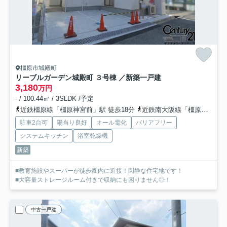
橿原市城殿町
リーブルガーデン城殿町 ３号棟 ／新築一戸建
3,180
万円
- / 100.44㎡ / 3SLDK /予定
近鉄橿原線「橿原神宮前」駅 徒歩18分
近鉄南大阪線「橿原神宮前」駅 徒歩18分
駐車2台可
陽当り良好
オール電化
バリアフリー
システムキッチン
浴室乾燥機
新築
■教育施設やスーパーが徒歩圏内に近接！閑静な住宅地です！
■大容量ストレージルーム付きで収納にも困りません◎！
中古一戸建