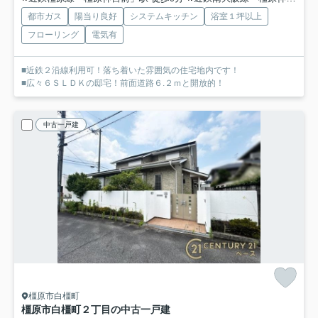
都市ガス
陽当り良好
システムキッチン
浴室１坪以上
フローリング
電気有
■近鉄２沿線利用可！落ち着いた雰囲気の住宅地内です！
■広々６ＳＬＤＫの邸宅！前面道路６.２ｍと開放的！
中古一戸建
橿原市白橿町
橿原市白橿町２丁目の中古一戸建