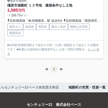
橿原市城殿町
橿原市城殿町 １２号地 建築条件なし土地
1,595
万円
- / 150.73㎡ / -
近鉄橿原線「畝傍御陵前」駅 徒歩6分
近鉄橿原線「橿原神宮前」駅 徒歩18分
都市ガス
南道路
電気有
陽当り良好
閑静な住宅地
眺望良好
■近鉄畝傍御陵前駅まで徒歩６分程！お買い物施設まで徒歩１０分圏内
です！ ■綺麗な分譲地内の建築条件なし土地！理想の間取を...
もっと見
る
1
らセンチュリー21ベース奈良西大和店
城殿町の売買・投資一覧
センチュリー21 株式会社ベース