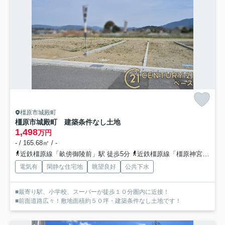
橿原市城殿町
橿原市城殿町 建築条件なし土地
1,498
万円
- / 165.68㎡ / -
近鉄橿原線「畝傍御陵前」駅 徒歩5分
近鉄橿原線「橿原神宮前」駅 徒歩18分
電気有
閑静な住宅地
眺望良好
公共下水
■最寄り駅、小学校、スーパーが徒歩１０分圏内に近接！
■前面道路広々！敷地面積約５０坪・建築条件なし土地です！