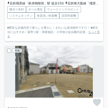
近鉄橿原線「畝傍御陵前」駅 徒歩13分
近鉄南大阪線「橿原神宮前」駅 徒歩23分
陽当り良好
オール電化
ウォークインクロゼット
システムキッチン
食器洗い乾燥機
浴室乾燥機
■豊富な設備内容で暮らしを豊かに！きれいな築浅物件です◎！ ■新生
活におすすめ！最寄り駅・商業施設・小学校が徒歩圏内近接...
もっと見
る
売地