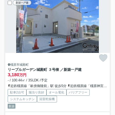
新築一戸建
橿原市城殿町
リーブルガーデン城殿町 ３号棟 ／新築一戸建
3,180
万円
- / 100.44㎡ / 3SLDK /予定
近鉄橿原線「畝傍御陵前」駅 徒歩5分
近鉄橿原線「橿原神宮前」駅 徒歩18分
駐車2台可
陽当り良好
オール電化
バリアフリー
システムキッチン
浴室乾燥機
新築