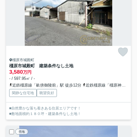
橿原市城殿町
橿原市城殿町 建築条件なし土地
3,580
万円
- / 597.95㎡ / -
近鉄橿原線「畝傍御陵前」駅 徒歩12分
近鉄橿原線「橿原神宮前」駅 徒歩22分
閑静な住宅地
眺望良好
■自然豊かな落ち着きある住居エリアです！
■敷地面積約１８０坪・建築条件なし土地！
売地