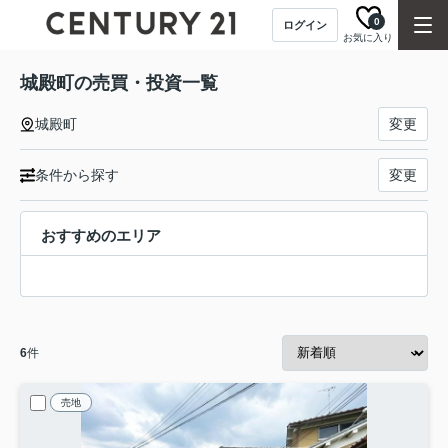
0
ログイン
お気に入り
城殿町の売買・投資一覧
城殿町
変更
条件から探す
変更
おすすめのエリア
6
件
売地