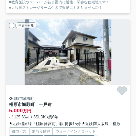
■教育施設やスーパーが徒歩圏内に近接！閑静な住宅地です！
■大容量ストレージルーム付きで収納にも困りません◎！
中古一戸建
橿原市城殿町
橿原市城殿町 一戸建
5,000
万円
- / 125.36㎡ / 5SLDK /築6年
近鉄橿原線「橿原神宮前」駅 徒歩15分
近鉄南大阪線「橿原神宮前」駅 徒歩15分
都市ガス
陽当り良好
ウォークインクロゼット