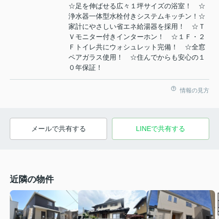
☆足を伸ばせる広々１坪サイズの浴室！ ☆
浄水器一体型水栓付きシステムキッチン！☆
家計にやさしい省エネ給湯器を採用！ ☆Ｔ
Ｖモニター付きインターホン！ ☆１Ｆ・２
Ｆトイレ共にウォシュレット完備！ ☆全窓
ペアガラス使用！ ☆住んでからも安心の１
０年保証！
情報の見方
メールで共有する
LINEで共有する
近隣の物件