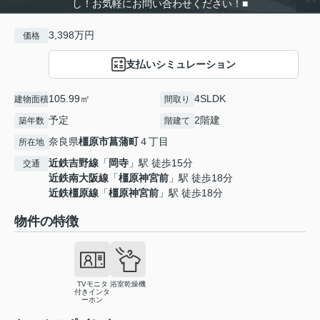
し！お気軽にお問い合わせください！■
3,398万円
価格
支払いシミュレーション
105.99㎡
4SLDK
建物面積
間取り
予定
2階建
築年数
階建て
奈良県
橿原市
菖蒲町
４丁目
所在地
近鉄吉野線
「
岡寺
」駅 徒歩15分
交通
近鉄南大阪線
「
橿原神宮前
」駅 徒歩18分
近鉄橿原線
「
橿原神宮前
」駅 徒歩18分
物件の特徴
TVモニタ
浴室乾燥機
付きインタ
ーホン