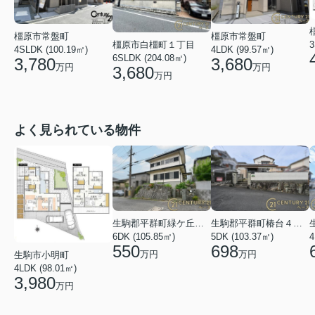
橿原市常盤町
橿原市常盤町
3
橿原市白橿町１丁目
4SLDK (100.19㎡)
4LDK (99.57㎡)
6SLDK (204.08㎡)
3,780
3,680
万円
万円
3,680
万円
よく見られている物件
生駒郡平群町緑ケ丘５丁目
生駒郡平群町椿台４丁目
6DK (105.85㎡)
5DK (103.37㎡)
4
550
698
万円
万円
生駒市小明町
4LDK (98.01㎡)
3,980
万円