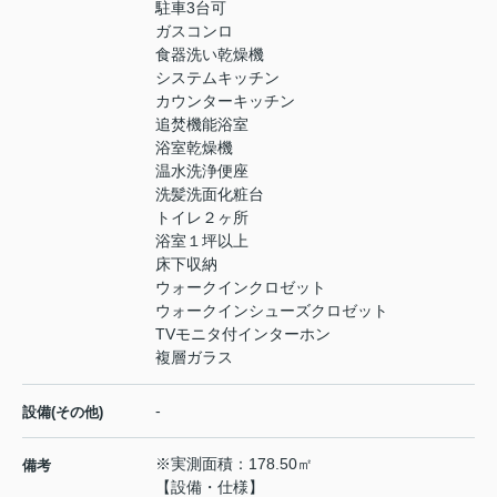
駐車3台可
ガスコンロ
食器洗い乾燥機
システムキッチン
カウンターキッチン
追焚機能浴室
浴室乾燥機
温水洗浄便座
洗髪洗面化粧台
トイレ２ヶ所
浴室１坪以上
床下収納
ウォークインクロゼット
ウォークインシューズクロゼット
TVモニタ付インターホン
複層ガラス
-
設備(その他)
※実測面積：178.50㎡
備考
【設備・仕様】