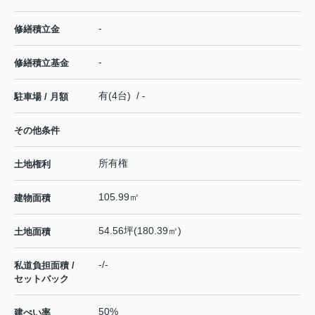
-
修繕積立金
-
修繕積立基金
有(4台) / -
駐車場 / 月額
その他条件
所有権
土地権利
105.99㎡
建物面積
54.56坪(180.39㎡)
土地面積
-/-
私道負担面積 /
セットバック
50%
建ぺい率