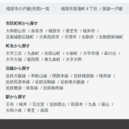
橿原市の戸建(売買)一覧
橿原市菖蒲町４丁目 ／新築一戸建
市区町村から探す
大和郡山市
奈良市
橿原市
香芝市
桜井市
北葛城郡広陵町
大和高田市
天理市
生駒市
生駒郡斑鳩町
町名から探す
大字三吉
九条町
矢田山町
小泉町
大字市場
萩の台
大字大福
龍田西
東九条町
大字大野
沿線から探す
近鉄大阪線
和歌山線
関西本線
近鉄橿原線
桜井線
近鉄田原本線
近鉄生駒線
近鉄南大阪線
近鉄難波・奈良線
近鉄御所線
駅から探す
王寺
桜井
五位堂
近鉄郡山
田原本
九条
築山
大和小泉
香芝
高田