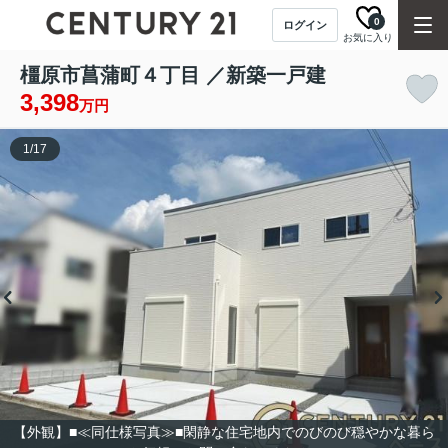
0
ログイン
お気に入り
橿原市菖蒲町４丁目 ／新築一戸建
3,398
万円
1
/
17
【外観】■≪同仕様写真≫■閑静な住宅地内でのびのび穏やかな暮ら