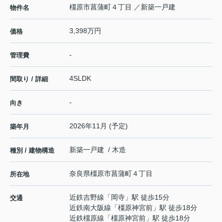
橿原市菖蒲町４丁目 ／新築一戸建
物件名
3,398万円
価格
-
管理費
4SLDK
間取り / 詳細
-
向き
2026年11月 (予定)
築年月
新築一戸建 / 木造
種別 / 建物構造
奈良県
橿原市
菖蒲町
４丁目
所在地
近鉄吉野線
「
岡寺
」駅 徒歩15分
交通
近鉄南大阪線
「
橿原神宮前
」駅 徒歩18分
近鉄橿原線
「
橿原神宮前
」駅 徒歩18分