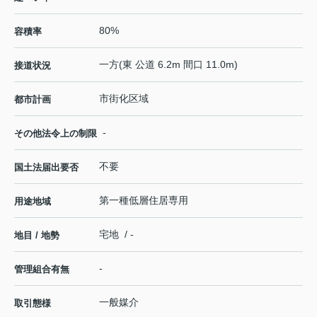
80%
容積率
一方(東 公道 6.2m 間口 11.0m)
接道状況
市街化区域
都市計画
-
その他法令上の制限
不要
国土法届出要否
第一種低層住居専用
用途地域
宅地 / -
地目 / 地勢
-
管理組合有無
一般媒介
取引態様