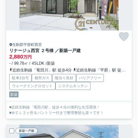
生駒郡平群町西宮
リナージュ西宮 ２号棟 ／新築一戸建
2,880
万円
- / 99.78㎡ / 4SLDK /新築
近鉄生駒線「竜田川」駅 徒歩4分
近鉄生駒線「平群」駅 徒歩17分
駐車2台可
都市ガス
陽当り良好
バリアフリー
ウォークインクロゼット
システムキッチン
新築
■近鉄生駒線「竜田川駅」徒歩４分の便利な生活環境！
■ＷＣＬ２ヶ所＆パントリー付きで整理整頓も楽々です！
新築一戸建