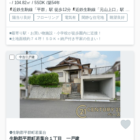
- / 104.82㎡ / 5SDK /築54年
近鉄生駒線「平群」駅 徒歩12分
近鉄生駒線「元山上口」駅 徒歩15分
陽当り良好
フローリング
電気有
閑静な住宅地
眺望良好
■最寄り駅・お買い物施設・小学校が徒歩圏内に近接！
■土地面積約７４坪！５ＤＫ＋納戸付き平家の住まい！
中古一戸建
生駒郡平群町若葉台
生駒郡平群町若葉台１丁目 一戸建