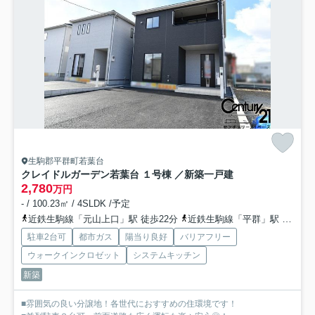
生駒郡平群町若葉台
クレイドルガーデン若葉台 １号棟 ／新築一戸建
2,780
万円
- / 100.23㎡ / 4SLDK /予定
近鉄生駒線「元山上口」駅 徒歩22分
近鉄生駒線「平群」駅 徒歩22分
駐車2台可
都市ガス
陽当り良好
バリアフリー
ウォークインクロゼット
システムキッチン
新築
■雰囲気の良い分譲地！各世代におすすめの住環境です！