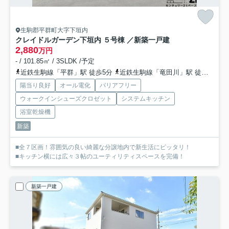
生駒郡平群町大字下垣内
クレイドルガーデン下垣内 ５号棟 ／新築一戸建
2,880
万円
- / 101.85㎡ / 3SLDK /予定
近鉄生駒線「平群」駅 徒歩5分
近鉄生駒線「竜田川」駅 徒歩15分
陽当り良好
オール電化
バリアフリー
ウォークインシューズクロゼット
システムキッチン
浴室乾燥機
新築
■全７区画！雰囲気の良い綺麗な分譲地内で新生活にピッタリ！
■キッチン横には広々３帖のユーティリティスペースを完備！
新築一戸建