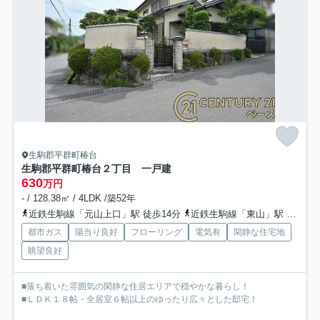
生駒郡平群町椿台
生駒郡平群町椿台２丁目 一戸建
630
万円
- / 128.38㎡ / 4LDK /築52年
近鉄生駒線「元山上口」駅 徒歩14分
近鉄生駒線「東山」駅 徒歩28分
都市ガス
陽当り良好
フローリング
電気有
閑静な住宅地
眺望良好
■落ち着いた雰囲気の閑静な住居エリアで穏やかな暮らし！
■ＬＤＫ１８帖・全居室６帖以上のゆったり広々とした邸宅！