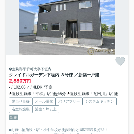
生駒郡平群町大字下垣内
クレイドルガーデン下垣内 ３号棟 ／新築一戸建
2,880
万円
- / 102.06㎡ / 4LDK /予定
近鉄生駒線「平群」駅 徒歩5分
近鉄生駒線「竜田川」駅 徒歩15分
陽当り良好
オール電化
バリアフリー
システムキッチン
浴室乾燥機
浴室１坪以上
新築
■お買い物施設・駅・小中学校が徒歩圏内と周辺環境良好◎！