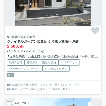
生駒郡平群町若葉台
クレイドルガーデン若葉台 ２号棟 ／新築一戸建
2,580
万円
- / 105.30㎡ / 4SLDK /予定
近鉄生駒線「元山上口」駅 徒歩22分
近鉄生駒線「平群」駅 徒歩22分
駐車2台可
都市ガス
陽当り良好
バリアフリー
ウォークインクロゼット
システムキッチン
新築
■教育施設まで徒歩圏内とファミリー層も安心のエリア！
■家具のレイアウト幅広がる広々１８帖のＬＤＫ！
新築一戸建