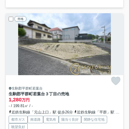
売地
生駒郡平群町若葉台
生駒郡平群町若葉台３丁目の売地
1,280
万円
- / 199.81㎡ / -
近鉄生駒線「元山上口」駅 徒歩26分
近鉄生駒線「平群」駅 徒歩24分
都市ガス
南道路
電気有
陽当り良好
閑静な住宅地
眺望良好