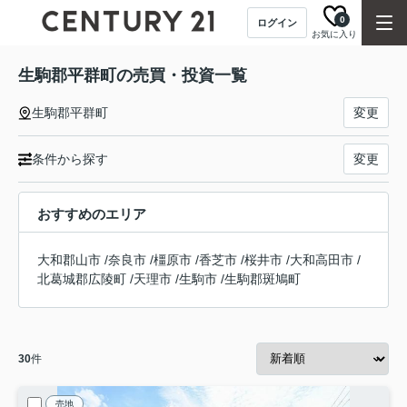
0
ログイン
お気に入り
生駒郡平群町の売買・投資一覧
生駒郡平群町
変更
条件から探す
変更
おすすめのエリア
大和郡山市
/
奈良市
/
橿原市
/
香芝市
/
桜井市
/
大和高田市
/
北葛城郡広陵町
/
天理市
/
生駒市
/
生駒郡斑鳩町
30
件
売地