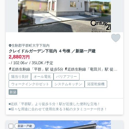
生駒郡平群町大字下垣内
クレイドルガーデン下垣内 ４号棟 ／新築一戸建
2,880
万円
- / 102.06㎡ / 3SLDK /予定
近鉄生駒線「平群」駅 徒歩5分
近鉄生駒線「竜田川」駅 徒歩15分
陽当り良好
オール電化
バリアフリー
ウォークインクロゼット
システムキッチン
浴室乾燥機
新築
■近鉄「平群駅」より徒歩５分！駅が近接した便利な立地！
■様々な用途に合わせて使用出来る３帖のタタミコーナー付き！
新築一戸建