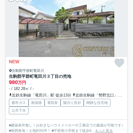
NEW
生駒郡平群町竜田川
生駒郡平群町竜田川３丁目の売地
980
万円
- / 182.28㎡ / -
近鉄生駒線「竜田川」駅 徒歩13分
近鉄生駒線「勢野北口」駅 徒歩18分
都市ガス
南道路
電気有
陽当り良好
閑静な住宅地
公共下水
■建築条件無し！お好きなハウスメーカーや工務店での建築が可能です♪
■南西角地！土地約55坪！ ■平群南小学校まで徒歩8...
もっと見る