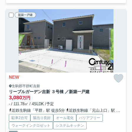
新築一戸建
NEW
生駒郡平群町吉新
リーブルガーデン吉新 ３号棟 ／新築一戸建
3,080
万円
- / 111.78㎡ / 4SLDK /予定
近鉄生駒線「平群」駅 徒歩5分
近鉄生駒線「元山上口」駅 徒歩16分
駐車2台可
陽当り良好
オール電化
バリアフリー
ウォークインクロゼット
システムキッチン