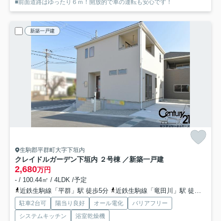
■前面道路はゆったり６ｍ！開放的で車の運転も安心です！
新築一戸建
生駒郡平群町大字下垣内
クレイドルガーデン下垣内 ２号棟 ／新築一戸建
2,680
万円
- / 100.44㎡ / 4LDK /予定
近鉄生駒線「平群」駅 徒歩5分
近鉄生駒線「竜田川」駅 徒歩15分
駐車2台可
陽当り良好
オール電化
バリアフリー
システムキッチン
浴室乾燥機