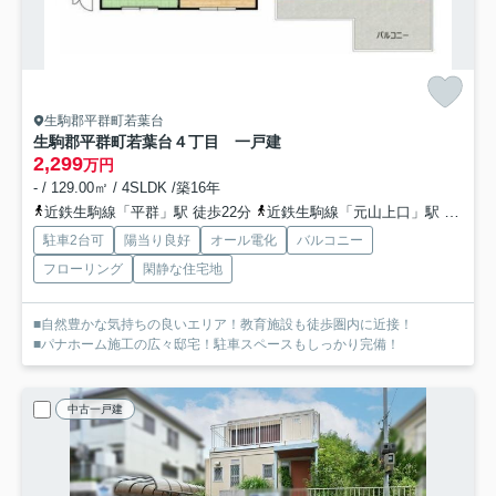
生駒郡平群町若葉台
生駒郡平群町若葉台４丁目 一戸建
2,299
万円
- / 129.00㎡ / 4SLDK /築16年
近鉄生駒線「平群」駅 徒歩22分
近鉄生駒線「元山上口」駅 徒歩22分
駐車2台可
陽当り良好
オール電化
バルコニー
フローリング
閑静な住宅地
■自然豊かな気持ちの良いエリア！教育施設も徒歩圏内に近接！
■パナホーム施工の広々邸宅！駐車スペースもしっかり完備！
中古一戸建