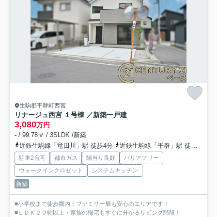
生駒郡平群町西宮
リナージュ西宮 １号棟 ／新築一戸建
3,080
万円
- / 99.78㎡ / 3SLDK /新築
近鉄生駒線「竜田川」駅 徒歩4分
近鉄生駒線「平群」駅 徒歩17分
駐車2台可
都市ガス
陽当り良好
バリアフリー
ウォークインクロゼット
システムキッチン
新築
■小学校まで徒歩圏内！ファミリー層も安心のエリアです！
■ＬＤＫ２０帖以上・家族の帰宅もすぐに分かるリビング階段！