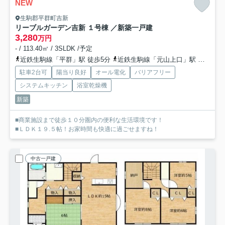
NEW
生駒郡平群町吉新
リーブルガーデン吉新 １号棟 ／新築一戸建
3,280
万円
- / 113.40㎡ / 3SLDK /予定
近鉄生駒線「平群」駅 徒歩5分
近鉄生駒線「元山上口」駅 徒歩16分
駐車2台可
陽当り良好
オール電化
バリアフリー
システムキッチン
浴室乾燥機
新築
■商業施設まで徒歩１０分圏内の便利な生活環境です！
■ＬＤＫ１９.５帖！お家時間も快適に過ごせますね！
中古一戸建