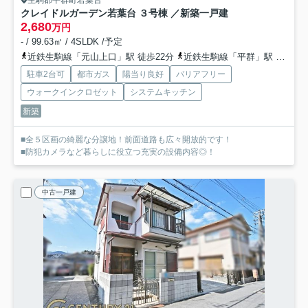
クレイドルガーデン若葉台 ３号棟 ／新築一戸建
2,680
万円
- / 99.63㎡ / 4SLDK /予定
近鉄生駒線「元山上口」駅 徒歩22分
近鉄生駒線「平群」駅 徒歩22分
駐車2台可
都市ガス
陽当り良好
バリアフリー
ウォークインクロゼット
システムキッチン
新築
■全５区画の綺麗な分譲地！前面道路も広々開放的です！
■防犯カメラなど暮らしに役立つ充実の設備内容◎！
中古一戸建