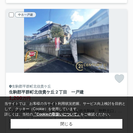
中古一戸建
生駒郡平群町北信貴ケ丘
生駒郡平群町北信貴ケ丘２丁目 一戸建
1,200
万円
当サイトでは、お客様の当サイト利用状況把握、サービス向上検討を目的と
- / 122.21㎡ / 6LDK /築42年
して、クッキー（Cookie）を使用しています。
近鉄生駒線「竜田川」駅 徒歩10分
近鉄生駒線「勢野北口」駅 徒歩17分
詳しくは、当社の
「Cookieの取扱いについて」
をご確認ください。
陽当り良好
バルコニー
フローリング
閑静な住宅地
閉じる
眺望良好