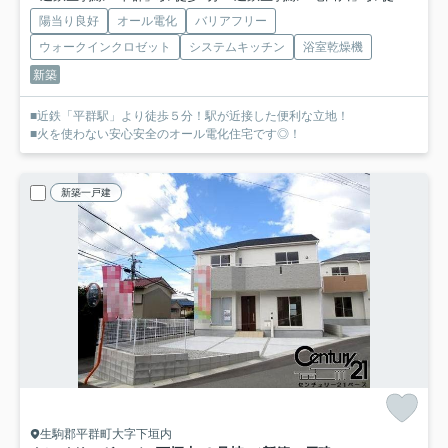
陽当り良好
オール電化
バリアフリー
ウォークインクロゼット
システムキッチン
浴室乾燥機
新築
■近鉄「平群駅」より徒歩５分！駅が近接した便利な立地！
■火を使わない安心安全のオール電化住宅です◎！
新築一戸建
生駒郡平群町大字下垣内