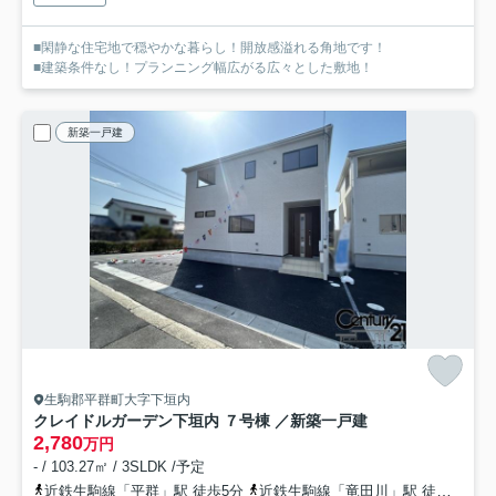
■閑静な住宅地で穏やかな暮らし！開放感溢れる角地です！
■建築条件なし！プランニング幅広がる広々とした敷地！
新築一戸建
生駒郡平群町大字下垣内
クレイドルガーデン下垣内 ７号棟 ／新築一戸建
2,780
万円
- / 103.27㎡ / 3SLDK /予定
近鉄生駒線「平群」駅 徒歩5分
近鉄生駒線「竜田川」駅 徒歩15分