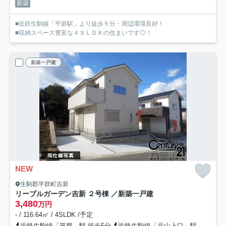
新築
■近鉄生駒線「平群駅」より徒歩５分・周辺環境良好！
■収納スペース豊富な４ＳＬＤＫの住まいです◎！
新築一戸建
NEW
生駒郡平群町吉新
リーブルガーデン吉新 ２号棟 ／新築一戸建
3,480
万円
- / 116.64㎡ / 4SLDK /予定
近鉄生駒線「平群」駅 徒歩5分
近鉄生駒線「元山上口」駅 徒歩16分