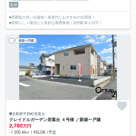
新築
■雰囲気の良い分譲地！各世代におすすめの住環境！
■見晴らし＋陽当たり良好な南西角地！並列駐車２台可！
新築一戸建
生駒郡平群町若葉台
クレイドルガーデン若葉台 ４号棟 ／新築一戸建
2,780
万円
- / 100.44㎡ / 4SLDK /予定