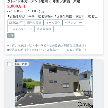
クレイドルガーデン下垣内 ６号棟 ／新築一戸建
2,880
万円
- / 102.06㎡ / 3SLDK /予定
近鉄生駒線「平群」駅 徒歩5分
近鉄生駒線「竜田川」駅 徒歩15分
駐車2台可
陽当り良好
オール電化
バリアフリー
システムキッチン
浴室乾燥機
新築
■お買い物施設・駅・小中学校が徒歩圏内と周辺環境良好◎！
■全居室６帖以上＋収納スペース豊富な３ＳＬＤＫの間取り！
新築一戸建