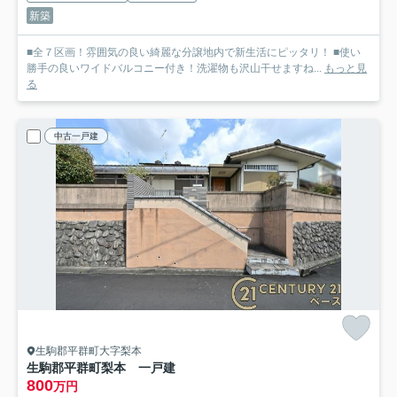
新築
■全７区画！雰囲気の良い綺麗な分譲地内で新生活にピッタリ！ ■使い
勝手の良いワイドバルコニー付き！洗濯物も沢山干せますね...
もっと見
る
中古一戸建
生駒郡平群町大字梨本
生駒郡平群町梨本 一戸建
800
万円