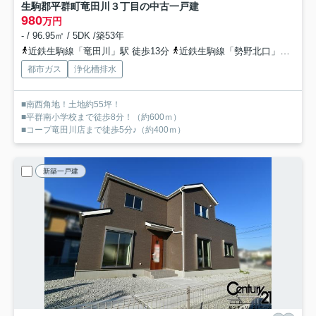
生駒郡平群町竜田川３丁目の中古一戸建
980
万円
- / 96.95㎡ / 5DK /築53年
近鉄生駒線「竜田川」駅 徒歩13分
近鉄生駒線「勢野北口」駅 徒歩18分
都市ガス
浄化槽排水
■南西角地！土地約55坪！
■平群南小学校まで徒歩8分！（約600ｍ）
■コープ竜田川店まで徒歩5分♪（約400ｍ）
新築一戸建