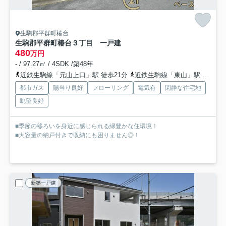
生駒郡平群町椿台
生駒郡平群町椿台３丁目 一戸建
480
万円
- / 97.27㎡ / 4SDK /築48年
近鉄生駒線「元山上口」駅 徒歩21分
近鉄生駒線「東山」駅 徒歩29分
都市ガス
陽当り良好
フローリング
電気有
閑静な住宅地
眺望良好
■季節の移ろいを身近に感じられる緑豊かな住環境！
■大容量の納戸付きで収納にも困りません◎！
新築一戸建