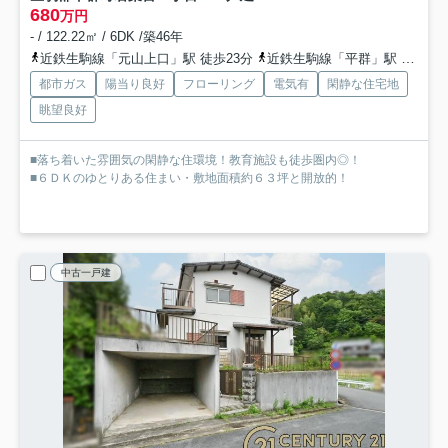
680
万円
- / 122.22㎡ / 6DK /築46年
近鉄生駒線「元山上口」駅 徒歩23分
近鉄生駒線「平群」駅 徒歩21分
都市ガス
陽当り良好
フローリング
電気有
閑静な住宅地
眺望良好
■落ち着いた雰囲気の閑静な住環境！教育施設も徒歩圏内◎！
■６ＤＫのゆとりある住まい・敷地面積約６３坪と開放的！
中古一戸建