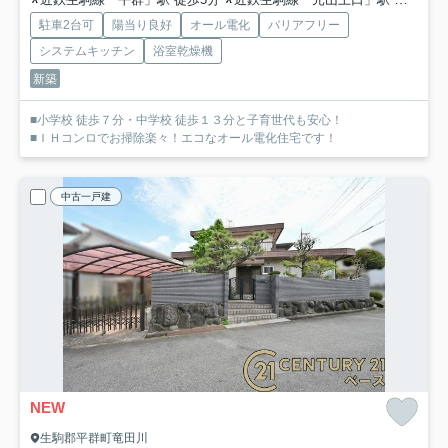
駐車2台可
陽当り良好
オール電化
バリアフリー
システムキッチン
浴室乾燥機
新築
■小学校 徒歩７分・中学校 徒歩１３分と子育世代も安心！
■ＩＨコンロでお掃除楽々！エコなオール電化住宅です！
中古一戸建
NEW
生駒郡平群町竜田川