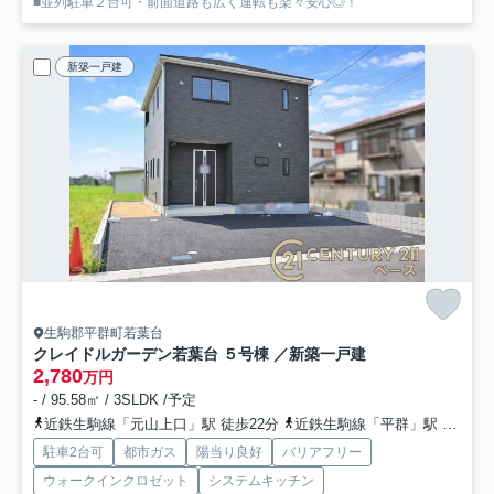
■並列駐車２台可・前面道路も広く運転も楽々安心◎！
新築一戸建
生駒郡平群町若葉台
クレイドルガーデン若葉台 ５号棟 ／新築一戸建
2,780
万円
- / 95.58㎡ / 3SLDK /予定
近鉄生駒線「元山上口」駅 徒歩22分
近鉄生駒線「平群」駅 徒歩22分
駐車2台可
都市ガス
陽当り良好
バリアフリー
ウォークインクロゼット
システムキッチン