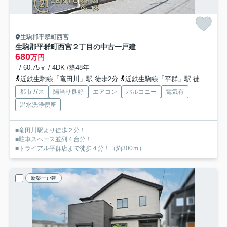
生駒郡平群町西宮
生駒郡平群町西宮２丁目の中古一戸建
680
万円
- / 60.75㎡ / 4DK /築48年
近鉄生駒線「竜田川」駅 徒歩2分
近鉄生駒線「平群」駅 徒歩18分
都市ガス
陽当り良好
エアコン
バルコニー
電気有
温水洗浄便座
■竜田川駅より徒歩２分！
■駐車スペース並列４台分！
■トライアル平群店まで徒歩４分！（約300ｍ）
新築一戸建