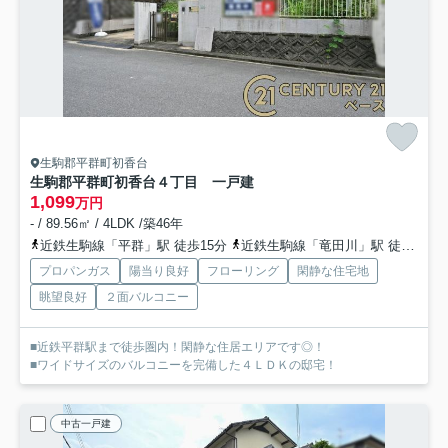
生駒郡平群町初香台
生駒郡平群町初香台４丁目 一戸建
1,099
万円
- / 89.56㎡ / 4LDK /築46年
近鉄生駒線「平群」駅 徒歩15分
近鉄生駒線「竜田川」駅 徒歩19分
プロパンガス
陽当り良好
フローリング
閑静な住宅地
眺望良好
２面バルコニー
■近鉄平群駅まで徒歩圏内！閑静な住居エリアです◎！
■ワイドサイズのバルコニーを完備した４ＬＤＫの邸宅！
中古一戸建