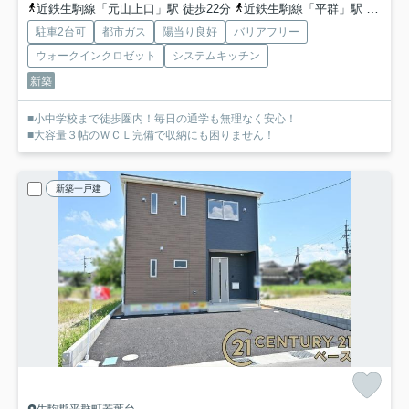
近鉄生駒線「元山上口」駅 徒歩22分
近鉄生駒線「平群」駅 徒歩22分
駐車2台可
都市ガス
陽当り良好
バリアフリー
ウォークインクロゼット
システムキッチン
新築
■小中学校まで徒歩圏内！毎日の通学も無理なく安心！
■大容量３帖のＷＣＬ完備で収納にも困りません！
新築一戸建
生駒郡平群町若葉台