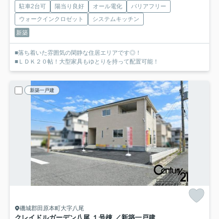
駐車2台可
陽当り良好
オール電化
バリアフリー
ウォークインクロゼット
システムキッチン
新築
■落ち着いた雰囲気の閑静な住居エリアです◎！
■ＬＤＫ２０帖！大型家具もゆとりを持って配置可能！
新築一戸建
磯城郡田原本町大字八尾
クレイドルガーデン八尾 １号棟 ／新築一戸建