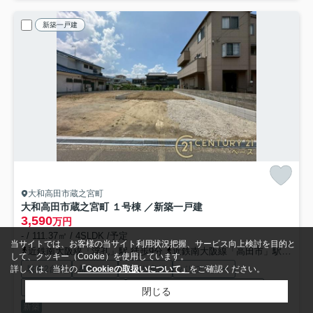
新築一戸建
大和高田市蔵之宮町
大和高田市蔵之宮町 １号棟 ／新築一戸建
3,590
万円
- / 111.37㎡ / 4SLDK /予定
当サイトでは、お客様の当サイト利用状況把握、サービス向上検討を目的と
近鉄南大阪線「浮孔」駅 徒歩9分
近鉄南大阪線「高田市」駅 徒歩15分
して、クッキー（Cookie）を使用しています。
駐車2台可
都市ガス
陽当り良好
バリアフリー
詳しくは、当社の
「Cookieの取扱いについて」
をご確認ください。
ウォークインクロゼット
ウォークインシューズクロゼット
閉じる
新築