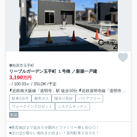
柏原市玉手町
リーブルガーデン玉手町 １号棟 ／新築一戸建
3,190
万円
- / 100.03㎡ / 3SLDK /予定
近鉄南大阪線「道明寺」駅 徒歩10分
近鉄道明寺線「道明寺」駅 徒歩10分
駐車2台可
都市ガス
陽当り良好
バリアフリー
ウォークインクロゼット
システムキッチン
新築
■教育施設まで徒歩５分圏内とファミリー層も安心◎！
■ぽかぽか暖かい南向きの住まい！並列駐車２台ＯＫ！