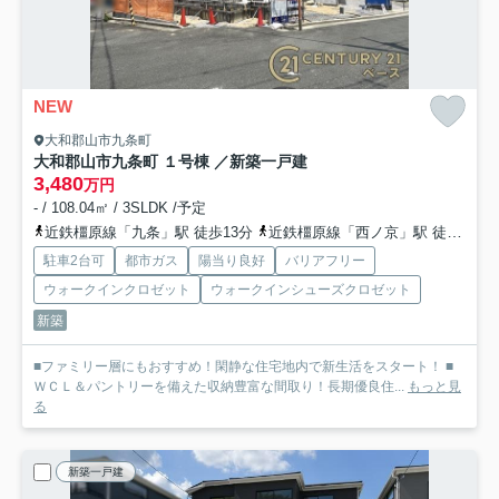
NEW
大和郡山市九条町
大和郡山市九条町 １号棟 ／新築一戸建
3,480
万円
- / 108.04㎡ / 3SLDK /予定
近鉄橿原線「九条」駅 徒歩13分
近鉄橿原線「西ノ京」駅 徒歩24分
駐車2台可
都市ガス
陽当り良好
バリアフリー
ウォークインクロゼット
ウォークインシューズクロゼット
新築
■ファミリー層にもおすすめ！閑静な住宅地内で新生活をスタート！ ■
ＷＣＬ＆パントリーを備えた収納豊富な間取り！長期優良住...
もっと見
る
新築一戸建