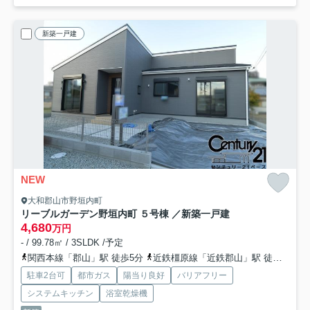
新築一戸建
NEW
大和郡山市野垣内町
リーブルガーデン野垣内町 ５号棟 ／新築一戸建
4,680
万円
- / 99.78㎡ / 3SLDK /予定
関西本線「郡山」駅 徒歩5分
近鉄橿原線「近鉄郡山」駅 徒歩19分
駐車2台可
都市ガス
陽当り良好
バリアフリー
システムキッチン
浴室乾燥機