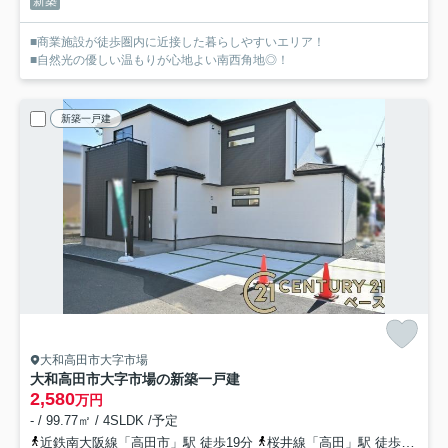
新築
■商業施設が徒歩圏内に近接した暮らしやすいエリア！
■自然光の優しい温もりが心地よい南西角地◎！
新築一戸建
大和高田市大字市場
大和高田市大字市場の新築一戸建
2,580
万円
- / 99.77㎡ / 4SLDK /予定
近鉄南大阪線「高田市」駅 徒歩19分
桜井線「高田」駅 徒歩18分