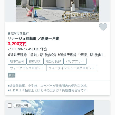
天理市前栽町
リナージュ前栽町 ／新築一戸建
3,290
万円
- / 105.99㎡ / 4SLDK /予定
近鉄天理線「前栽」駅 徒歩9分
近鉄天理線「天理」駅 徒歩16分
桜
駐車2台可
都市ガス
陽当り良好
バリアフリー
ウォークインクロゼット
ウォークインシューズクロゼット
新築
■近鉄前栽駅、小学校、スーパーが徒歩圏内の便利な立地！
■ＬＤＫ１８帖以上とゆとりの広さ◎！長期優良住宅です！
新築一戸建