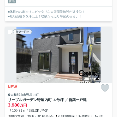
新築
■休日のお出掛けにピッタリな大型商業施設が近接◎！
■敷地面積５０坪以上！収納たっぷり平家の住まい！
新築一戸建
NEW
大和郡山市野垣内町
リーブルガーデン野垣内町 ４号棟 ／新築一戸建
3,980
万円
- / 109.71㎡ / 3SLDK /予定
関西本線「郡山」駅 徒歩5分
近鉄橿原線「近鉄郡山」駅 徒歩19分