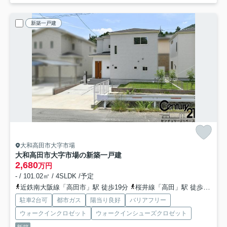
新築一戸建
大和高田市大字市場
大和高田市大字市場の新築一戸建
2,680
万円
- / 101.02㎡ / 4SLDK /予定
近鉄南大阪線「高田市」駅 徒歩19分
桜井線「高田」駅 徒歩18分
駐車2台可
都市ガス
陽当り良好
バリアフリー
ウォークインクロゼット
ウォークインシューズクロゼット