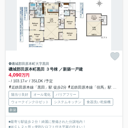
磯城郡田原本町大字黒田
磯城郡田原本町黒田 ３号棟 ／新築一戸建
4,090
万円
- / 103.17㎡ / 3SLDK /予定
近鉄田原本線「黒田」駅 徒歩2分
近鉄田原本線「但馬」駅 徒歩14分
陽当り良好
オール電化
バリアフリー
ウォークインクロゼット
システムキッチン
食器洗い乾燥機
新築
■最寄り駅徒歩２分！綺麗に整備された分譲地内！
■ＷＣＬ２ヶ所＋便利なロフト付き平家の住まい！