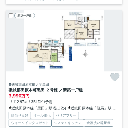
新築一戸建
磯城郡田原本町大字黒田
磯城郡田原本町黒田 ２号棟 ／新築一戸建
3,990
万円
- / 112.97㎡ / 3SLDK /予定
近鉄田原本線「黒田」駅 徒歩2分
近鉄田原本線「但馬」駅 徒歩14分
陽当り良好
オール電化
バリアフリー
ウォークインクロゼット
システムキッチン
食器洗い乾燥機