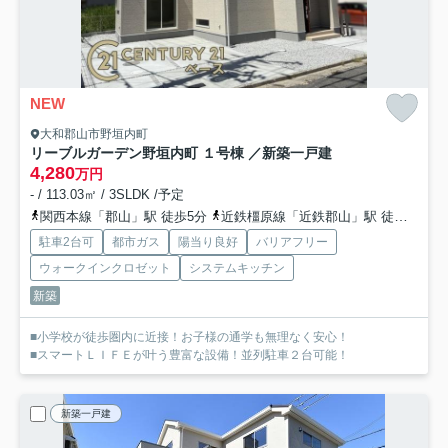
NEW
大和郡山市野垣内町
リーブルガーデン野垣内町 １号棟 ／新築一戸建
4,280
万円
- / 113.03㎡ / 3SLDK /予定
関西本線「郡山」駅 徒歩5分
近鉄橿原線「近鉄郡山」駅 徒歩19分
駐車2台可
都市ガス
陽当り良好
バリアフリー
ウォークインクロゼット
システムキッチン
新築
■小学校が徒歩圏内に近接！お子様の通学も無理なく安心！
■スマートＬＩＦＥが叶う豊富な設備！並列駐車２台可能！
新築一戸建