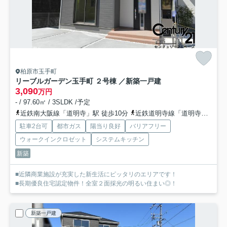
柏原市玉手町
リーブルガーデン玉手町 ２号棟 ／新築一戸建
3,090
万円
- / 97.60㎡ / 3SLDK /予定
近鉄南大阪線「道明寺」駅 徒歩10分
近鉄道明寺線「道明寺」駅 徒歩10分
駐車2台可
都市ガス
陽当り良好
バリアフリー
ウォークインクロゼット
システムキッチン
新築
■近隣商業施設が充実した新生活にピッタリのエリアです！
■長期優良住宅認定物件！全室２面採光の明るい住まい◎！
新築一戸建