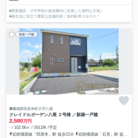
■商業施設・小中学校が徒歩圏内に近接した便利な立地！
■新生活に役立つ豊富な設備内容！並列駐車２台ＯＫ！
新築一戸建
磯城郡田原本町大字八尾
クレイドルガーデン八尾 ２号棟 ／新築一戸建
2,580
万円
- / 102.06㎡ / 3SLDK /予定
近鉄橿原線「田原本」駅 徒歩21分
近鉄橿原線「石見」駅 徒歩17分