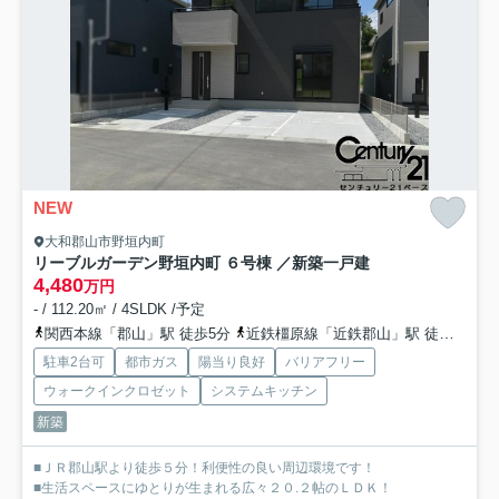
NEW
大和郡山市野垣内町
リーブルガーデン野垣内町 ６号棟 ／新築一戸建
4,480
万円
- / 112.20㎡ / 4SLDK /予定
関西本線「郡山」駅 徒歩5分
近鉄橿原線「近鉄郡山」駅 徒歩19分
駐車2台可
都市ガス
陽当り良好
バリアフリー
ウォークインクロゼット
システムキッチン
新築
■ＪＲ郡山駅より徒歩５分！利便性の良い周辺環境です！
■生活スペースにゆとりが生まれる広々２０.２帖のＬＤＫ！