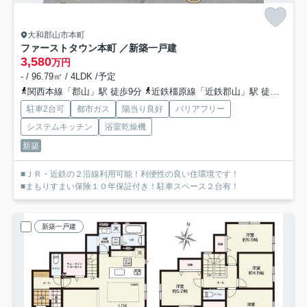
大和郡山市本町
ファーストタウン本町 ／新築一戸建
3,580
万円
- / 96.79㎡ / 4LDK /予定
関西本線「郡山」駅 徒歩9分
近鉄橿原線「近鉄郡山」駅 徒歩13分
駐車2台可
都市ガス
陽当り良好
バリアフリー
システムキッチン
浴室乾燥機
新築
■ＪＲ・近鉄の２沿線利用可能！利便性の良い住環境です！
■まもりすまい保険１０年保証付き！駐車スペース２台有！
新築一戸建