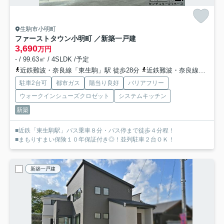
生駒市小明町
ファーストタウン小明町 ／新築一戸建
3,690
万円
- / 99.63㎡ / 4SLDK /予定
近鉄難波・奈良線「東生駒」駅 徒歩28分
近鉄難波・奈良線「生駒」駅 徒歩32分
駐車2台可
都市ガス
陽当り良好
バリアフリー
ウォークインシューズクロゼット
システムキッチン
新築
■近鉄「東生駒駅」バス乗車８分・バス停まで徒歩４分程！
■まもりすまい保険１０年保証付き◎！並列駐車２台ＯＫ！
新築一戸建