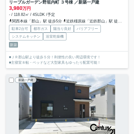
リーブルガーデン野垣内町 ３号棟 ／新築一戸建
3,980
万円
- / 118.82㎡ / 4SLDK /予定
関西本線「郡山」駅 徒歩5分
近鉄橿原線「近鉄郡山」駅 徒歩19分
駐車2台可
都市ガス
陽当り良好
バリアフリー
システムキッチン
浴室乾燥機
新築
■ＪＲ郡山駅より徒歩５分！利便性の良い周辺環境です！
■主寝室８帖・ベッドなど大型家具もゆったり配置可能！
新築一戸建