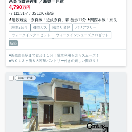
奈良市西笹鉾町 ／新築一戸建
4,790
万円
- / 111.31㎡ / 3SLDK /新築
近鉄難波・奈良線「近鉄奈良」駅 徒歩11分
関西本線「奈良」駅 徒歩25分
駐車2台可
都市ガス
陽当り良好
バリアフリー
ウォークインクロゼット
ウォークインシューズクロゼット
新築
■近鉄奈良駅まで徒歩１１分！電車利用も楽々スムーズ！
■ＷＣＬ３ヶ所＆大容量パントリー付きの嬉しい間取り！
新築一戸建