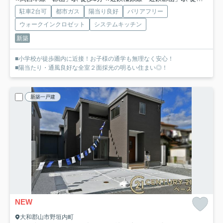
駐車2台可
都市ガス
陽当り良好
バリアフリー
ウォークインクロゼット
システムキッチン
新築
■小学校が徒歩圏内に近接！お子様の通学も無理なく安心！
■陽当たり・通風良好な全室２面採光の明るい住まい◎！
新築一戸建
NEW
大和郡山市野垣内町