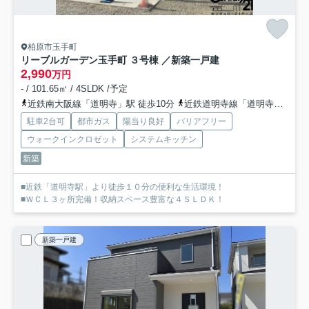
柏原市玉手町
リーブルガーデン玉手町 ３号棟 ／新築一戸建
2,990
万円
- / 101.65㎡ / 4SLDK /予定
近鉄南大阪線「道明寺」駅 徒歩10分
近鉄道明寺線「道明寺」駅 徒歩10分
駐車2台可
都市ガス
陽当り良好
バリアフリー
ウォークインクロゼット
システムキッチン
新築
■近鉄「道明寺駅」より徒歩１０分の便利な生活環境！
■ＷＣＬ３ヶ所完備！収納スペース豊富な４ＳＬＤＫ！
新築一戸建