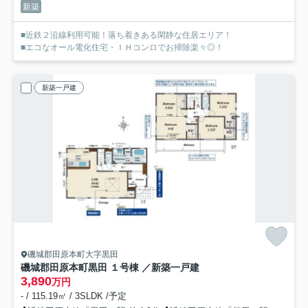
新築
■近鉄２沿線利用可能！落ち着きある閑静な住居エリア！
■エコなオール電化住宅・ＩＨコンロでお掃除楽々◎！
新築一戸建
磯城郡田原本町大字黒田
磯城郡田原本町黒田 １号棟 ／新築一戸建
3,890
万円
- / 115.19㎡ / 3SLDK /予定