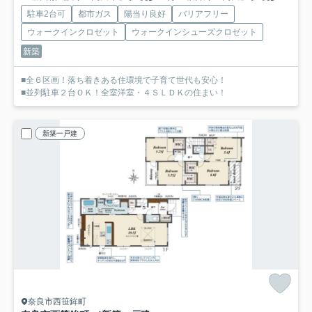
駐車2台可
都市ガス
陽当り良好
バリアフリー
ウォークインクロゼット
ウォークインシューズクロゼット
新築
■全６区画！落ち着きある住環境で子育て世代も安心！
■並列駐車２台ＯＫ！全室洋室・４ＳＬＤＫの住まい！
新築一戸建
奈良市西笹鉾町