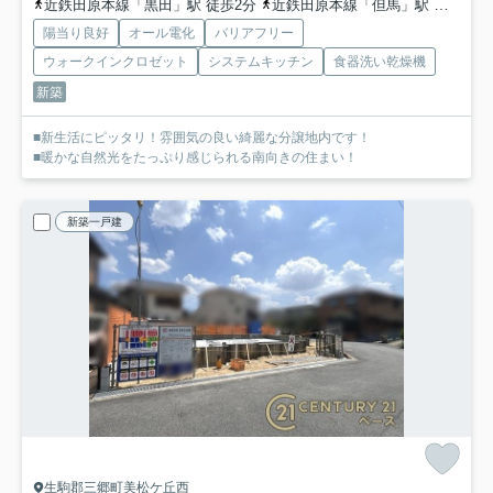
近鉄田原本線「黒田」駅 徒歩2分
近鉄田原本線「但馬」駅 徒歩14分
陽当り良好
オール電化
バリアフリー
ウォークインクロゼット
システムキッチン
食器洗い乾燥機
新築
■新生活にピッタリ！雰囲気の良い綺麗な分譲地内です！
■暖かな自然光をたっぷり感じられる南向きの住まい！
新築一戸建
生駒郡三郷町美松ケ丘西