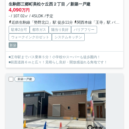
生駒郡三郷町美松ケ丘西２丁目 ／新築一戸建
4,090
万円
- / 107.02㎡ / 4SLDK /予定
近鉄生駒線「勢野北口」駅 徒歩11分
関西本線「王寺」駅 バス5分 「勢野北２丁目」 停歩11分
駐車2台可
都市ガス
陽当り良好
バリアフリー
ウォークインクロゼット
システムキッチン
新築
■王寺駅までバス乗車５分！小学校やスーパーも徒歩圏内！
■前面道路６ｍと広々！見晴らし良好・開放感溢れる角地です！
新築一戸建