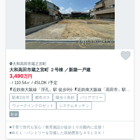
大和高田市蔵之宮町
大和高田市蔵之宮町 ２号棟 ／新築一戸建
3,490
万円
- / 110.54㎡ / 4SLDK /予定
近鉄南大阪線「浮孔」駅 徒歩9分
近鉄南大阪線「高田市」駅 徒歩15分
駐車2台可
都市ガス
陽当り良好
バリアフリー
ウォークインクロゼット
システムキッチン
新築
■子育て世代も安心！教育施設が徒歩１０分圏内に近接！
■ＷＣＬ・パントリーを完備した収納豊富な４ＳＬＤＫ！