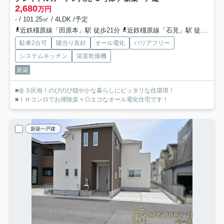
2,680
万円
- / 101.25㎡ / 4LDK /予定
近鉄橿原線「田原本」駅 徒歩21分
近鉄橿原線「石見」駅 徒歩17分
駐車2台可
陽当り良好
オール電化
バリアフリー
システムキッチン
浴室乾燥機
新築
■全３区画！のびのび穏やかな暮らしにピッタリな住環境！
■ＩＨコンロでお掃除楽々◎エコなオール電化住宅です！
新築一戸建