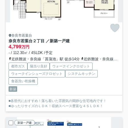
奈良市若葉台
奈良市若葉台２丁目 ／新築一戸建
4,799
万円
- / 112.30㎡ / 4SLDK /予定
近鉄難波・奈良線「菖蒲池」駅 徒歩14分
近鉄難波・奈良線「大和西大寺」駅 徒歩18分
都市ガス
陽当り良好
ウォークインクロゼット
ウォークインシューズクロゼット
システムキッチン
食器洗い乾燥機
新築
■各世代におすすめ！落ち着いた雰囲気の閑静な住宅地内です！
■ゆったりサイズのＬＤＫ！収納スペース豊富な４ＳＬＤＫ！
新築一戸建