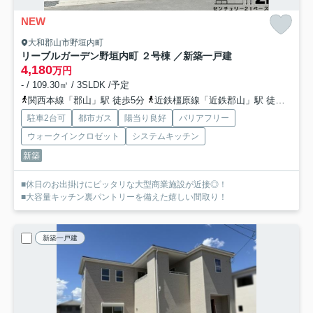
NEW
大和郡山市野垣内町
リーブルガーデン野垣内町 ２号棟 ／新築一戸建
4,180
万円
- / 109.30㎡ / 3SLDK /予定
関西本線「郡山」駅 徒歩5分
近鉄橿原線「近鉄郡山」駅 徒歩19分
駐車2台可
都市ガス
陽当り良好
バリアフリー
ウォークインクロゼット
システムキッチン
新築
■休日のお出掛けにピッタリな大型商業施設が近接◎！
■大容量キッチン裏パントリーを備えた嬉しい間取り！
新築一戸建