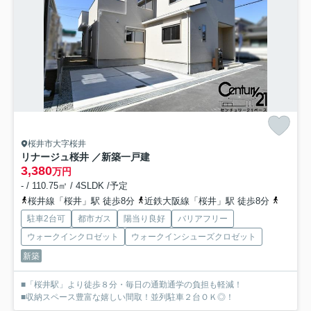
桜井市大字桜井
リナージュ桜井 ／新築一戸建
3,380
万円
- / 110.75㎡ / 4SLDK /予定
桜井線「桜井」駅 徒歩8分
近鉄大阪線「桜井」駅 徒歩8分
近鉄大
駐車2台可
都市ガス
陽当り良好
バリアフリー
ウォークインクロゼット
ウォークインシューズクロゼット
新築
■「桜井駅」より徒歩８分・毎日の通勤通学の負担も軽減！
■収納スペース豊富な嬉しい間取！並列駐車２台ＯＫ◎！