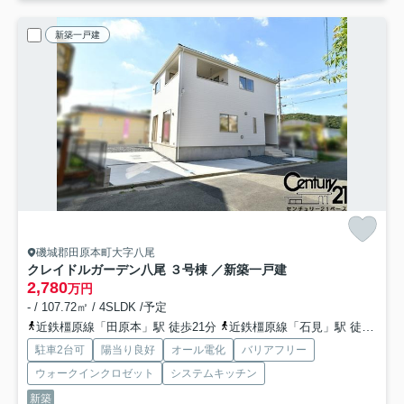
新築一戸建
磯城郡田原本町大字八尾
クレイドルガーデン八尾 ３号棟 ／新築一戸建
2,780
万円
- / 107.72㎡ / 4SLDK /予定
近鉄橿原線「田原本」駅 徒歩21分
近鉄橿原線「石見」駅 徒歩17分
駐車2台可
陽当り良好
オール電化
バリアフリー
ウォークインクロゼット
システムキッチン
新築