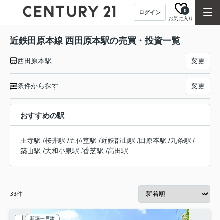
0
ログイン
お気に入り
近鉄田原本線 西田原本駅の売買・投資一覧
西田原本駅
変更
条件から探す
変更
おすすめの駅
王寺駅
/
桜井駅
/
五位堂駅
/
近鉄郡山駅
/
田原本駅
/
九条駅
/
築山駅
/
大和小泉駅
/
香芝駅
/
高田駅
33
件
新築一戸建