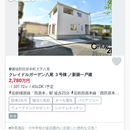
磯城郡田原本町大字八尾
クレイドルガーデン八尾 ３号棟 ／新築一戸建
2,780
万円
- / 107.72㎡ / 4SLDK /予定
近鉄橿原線「田原本」駅 徒歩21分
近鉄田原本線「西田原本」駅 徒歩20分
駐車2台可
陽当り良好
オール電化
バリアフリー
ウォークインクロゼット
システムキッチン
新築
■商業施設・小中学校が徒歩圏内に近接した便利な立地！