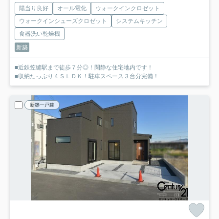
陽当り良好
オール電化
ウォークインクロゼット
ウォークインシューズクロゼット
システムキッチン
食器洗い乾燥機
新築
■近鉄笠縫駅まで徒歩７分◎！閑静な住宅地内です！
■収納たっぷり４ＳＬＤＫ！駐車スペース３台分完備！
新築一戸建