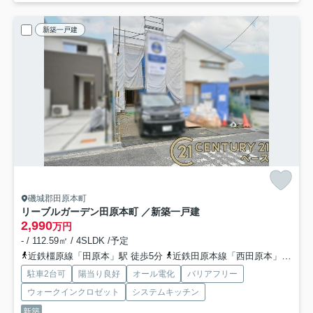
新築一戸建
磯城郡田原本町
リーブルガーデン田原本町 ／新築一戸建
2,990
万円
- / 112.59㎡ / 4SLDK /予定
近鉄橿原線「田原本」駅 徒歩5分
近鉄田原本線「西田原本」駅 徒歩6分
駐車2台可
陽当り良好
オール電化
バリアフリー
ウォークインクロゼット
システムキッチン
新築