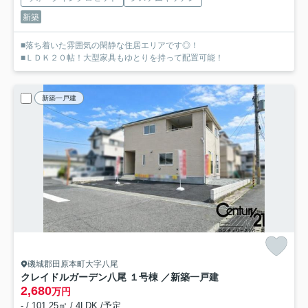
新築
■落ち着いた雰囲気の閑静な住居エリアです◎！
■ＬＤＫ２０帖！大型家具もゆとりを持って配置可能！
新築一戸建
磯城郡田原本町大字八尾
クレイドルガーデン八尾 １号棟 ／新築一戸建
2,680
万円
- / 101.25㎡ / 4LDK /予定