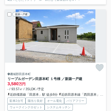
新築一戸建
磯城郡田原本町
リーブルガーデン田原本町 １号棟 ／新築一戸建
3,580
万円
- / 93.57㎡ / 3SLDK /予定
近鉄橿原線「田原本」駅 徒歩8分
近鉄田原本線「西田原本」駅 徒歩9分
駐車2台可
陽当り良好
オール電化
バリアフリー
ウォークインクロゼット
システムキッチン