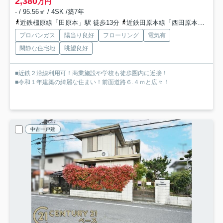
2,380
万円
- / 95.56㎡ / 4SK /築7年
近鉄橿原線「田原本」駅 徒歩13分
近鉄田原本線「西田原本」駅 徒歩14分
プロパンガス
陽当り良好
フローリング
電気有
閑静な住宅地
眺望良好
■近鉄２沿線利用可！商業施設や学校も徒歩圏内に近接！
■令和１年建築の綺麗な住まい！前面道路６.４ｍと広々！
中古一戸建