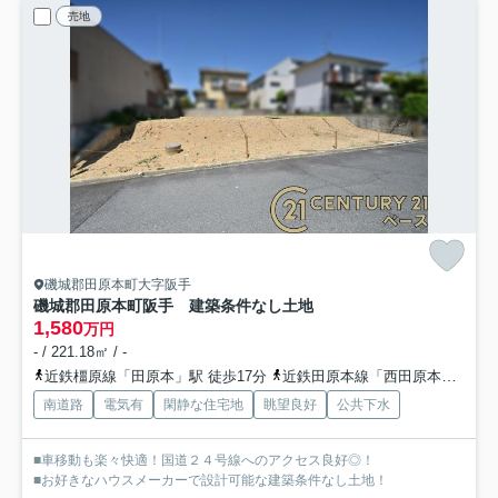
売地
磯城郡田原本町大字阪手
磯城郡田原本町阪手 建築条件なし土地
1,580
万円
- / 221.18㎡ / -
近鉄橿原線「田原本」駅 徒歩17分
近鉄田原本線「西田原本」駅 徒歩15分
南道路
電気有
閑静な住宅地
眺望良好
公共下水
■車移動も楽々快適！国道２４号線へのアクセス良好◎！
■お好きなハウスメーカーで設計可能な建築条件なし土地！