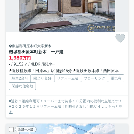
磯城郡田原本町大字新木
磯城郡田原本町新木 一戸建
1,980
万円
- / 91.52㎡ / 4LDK /築14年
近鉄橿原線「田原本」駅 徒歩15分
近鉄田原本線「西田原本」駅 徒歩15分
駐車2台可
陽当り良好
リフォーム済
フローリング
電気有
閑静な住宅地
■近鉄２沿線利用可！スーパーまで徒歩１０分圏内の便利な立地です！
■２０２５年１２月リフォーム済！即時引き渡し可能な４Ｌ...
もっと見
る
新築一戸建