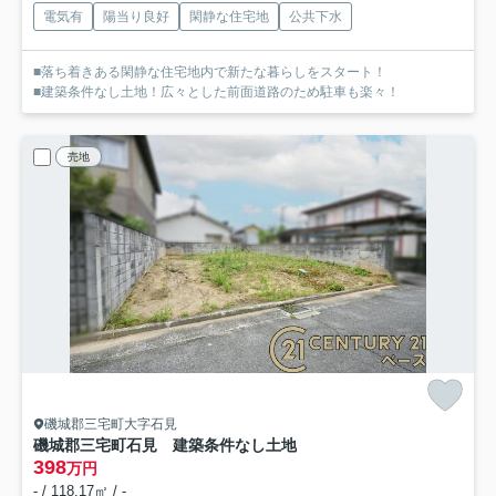
電気有
陽当り良好
閑静な住宅地
公共下水
■落ち着きある閑静な住宅地内で新たな暮らしをスタート！
■建築条件なし土地！広々とした前面道路のため駐車も楽々！
売地
磯城郡三宅町大字石見
磯城郡三宅町石見 建築条件なし土地
398
万円
- / 118.17㎡ / -