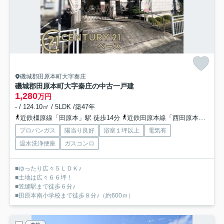
磯城郡田原本町大字秦庄
磯城郡田原本町大字秦庄の中古一戸建
1,280
万円
- / 124.10㎡ / 5LDK /築47年
近鉄橿原線「田原本」駅 徒歩14分
近鉄田原本線「西田原本」駅 徒歩16分
プロパンガス
陽当り良好
浴室１坪以上
電気有
温水洗浄便座
ガスコンロ
■ゆったり広々５ＬＤＫ♪
■土地は広々６６坪！
■笠縫駅まで徒歩６分♪
■田原本南小学校まで徒歩８分♪（約600ｍ）