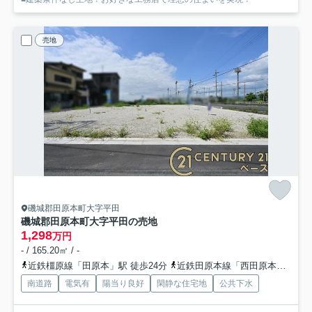
売地
磯城郡田原本町大字平田
磯城郡田原本町大字平田の売地
1,298
万円
- / 165.20㎡ / -
近鉄橿原線「田原本」駅 徒歩24分
近鉄田原本線「西田原本」駅 徒歩25分
南道路
電気有
陽当り良好
閑静な住宅地
公共下水