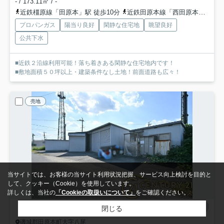
- / 173.11㎡ / -
近鉄橿原線「田原本」駅 徒歩10分
近鉄田原本線「西田原本」駅 徒歩11分
プロパンガス
陽当り良好
閑静な住宅地
眺望良好
公共下水
■近鉄２沿線利用可能！落ち着きある閑静な住宅地内です！
■敷地面積５０坪以上・建築条件なし土地！前面道路も広々！
売地
当サイトでは、お客様の当サイト利用状況把握、サービス向上検討を目的と
して、クッキー（Cookie）を使用しています。
詳しくは、当社の
「Cookieの取扱いについて」
をご確認ください。
閉じる
磯城郡田原本町大字八尾