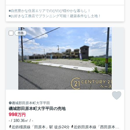
■自然豊かな住居エリアでのびのび穏やかな暮らし！
■お好きな工務店でプランニング可能！建築条件なし土地！
売地
磯城郡田原本町大字平田
磯城郡田原本町大字平田の売地
998
万円
- / 180.36㎡ / -
近鉄橿原線「田原本」駅 徒歩24分
近鉄田原本線「西田原本」駅 徒歩25分