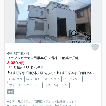
磯城郡田原本町
リーブルガーデン田原本町 ２号棟 ／新築一戸建
3,080
万円
- / 115.10㎡ / 3SLDK /予定
近鉄橿原線「田原本」駅 徒歩8分
近鉄田原本線「西田原本」駅 徒歩9分
駐車2台可
陽当り良好
オール電化
バリアフリー
ウォークインクロゼット
システムキッチン
新築
■近鉄「田原本駅」「西田原本駅」まで徒歩圏内です！
■広々としたランドリールーム付きで家事効率もＵＰ！