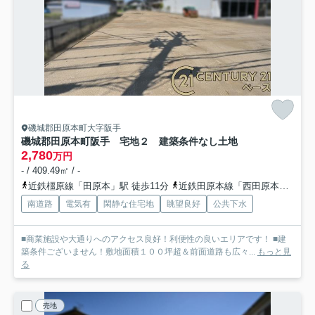
磯城郡田原本町大字阪手
磯城郡田原本町阪手 宅地２ 建築条件なし土地
2,780
万円
- / 409.49㎡ / -
近鉄橿原線「田原本」駅 徒歩11分
近鉄田原本線「西田原本」駅 徒歩13分
南道路
電気有
閑静な住宅地
眺望良好
公共下水
■商業施設や大通りへのアクセス良好！利便性の良いエリアです！ ■建
築条件ございません！敷地面積１００坪超＆前面道路も広々...
もっと見
る
売地