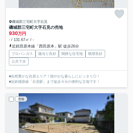
磯城郡三宅町大字石見
磯城郡三宅町大字石見の売地
930
万円
- / 131.67㎡ / -
近鉄田原本線「西田原本」駅 徒歩26分
プロパンガス
陽当り良好
閑静な住宅地
眺望良好
公共下水
■自然豊かな住居エリア！穏やかな暮らしにピッタリ◎！
■近鉄橿原線「石見駅」まで徒歩９分の便利な立地です！
売地