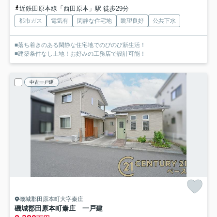
近鉄田原本線「西田原本」駅 徒歩29分
都市ガス
電気有
閑静な住宅地
眺望良好
公共下水
■落ち着きのある閑静な住宅地でのびのび新生活！
■建築条件なし土地！お好みの工務店で設計可能！
中古一戸建
磯城郡田原本町大字秦庄
磯城郡田原本町秦庄 一戸建