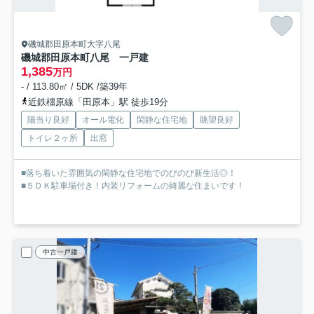
磯城郡田原本町大字八尾
磯城郡田原本町八尾 一戸建
1,385
万円
- / 113.80㎡ / 5DK /築39年
近鉄橿原線「田原本」駅 徒歩19分
陽当り良好
オール電化
閑静な住宅地
眺望良好
トイレ２ヶ所
出窓
■落ち着いた雰囲気の閑静な住宅地でのびのび新生活◎！
■５ＤＫ駐車場付き！内装リフォームの綺麗な住まいです！
中古一戸建