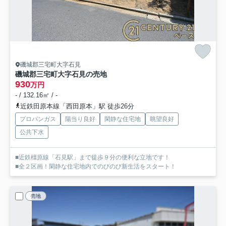
磯城郡三宅町大字石見
磯城郡三宅町大字石見の売地
930
万円
- / 132.16㎡ / -
近鉄田原本線「西田原本」駅 徒歩26分
プロパンガス
陽当り良好
閑静な住宅地
眺望良好
公共下水
■近鉄橿原線「石見駅」まで徒歩９分の便利な立地です！
■全２区画！閑静な住宅地内でのびのび新生活をスタート！
売地