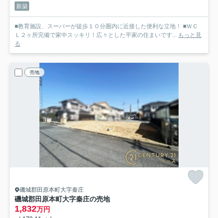
新築
■教育施設、スーパーが徒歩１０分圏内に近接した便利な立地！ ■ＷＣ
Ｌ２ヶ所完備で家中スッキリ！広々とした平家の住まいです...
もっと見
る
売地
磯城郡田原本町大字秦庄
磯城郡田原本町大字秦庄の売地
1,832
万円