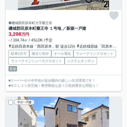
磯城郡田原本町大字藥王寺
磯城郡田原本町藥王寺 １号地 ／新築一戸建
3,298
万円
- / 104.74㎡ / 4SLDK /予定
近鉄田原本線「西田原本」駅 徒歩12分
近鉄橿原線「田原本」駅 徒歩13分
駐車2台可
陽当り良好
オール電化
ウォークインクロゼット
ウォークインシューズクロゼット
システムキッチン
新築
■スーパーや小中学校が徒歩圏内の嬉しい生活環境です！
■ＷＣＬ２ヶ所完備！整理整頓も楽々◎収納豊富な間取り！
中古一戸建