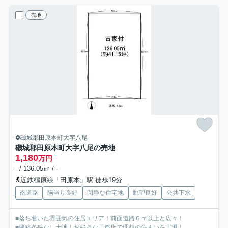
売地
磯城郡田原本町大字八尾
磯城郡田原本町大字八尾の売地
1,180
万円
- / 136.05㎡ / -
近鉄橿原線「田原本」駅 徒歩19分
南道路
陽当り良好
閑静な住宅地
眺望良好
公共下水
■落ち着いた雰囲気の住居エリア！前面道路６ｍ以上と広々！
■建築条件なし土地！お好きな工務店で理想の住まいを実現！