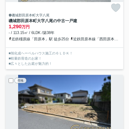
磯城郡田原本町大字八尾
磯城郡田原本町大字八尾の中古一戸建
1,290
万円
- / 113.15㎡ / 6LDK /築38年
近鉄橿原線「田原本」駅 徒歩25分
近鉄田原本線「西田原本」駅 徒歩25分
■旭化成ヘーベルハウス施工の６ＬＤＫ！
■軽量鉄骨造のお家！
■広々としたお庭が魅力的！
売地