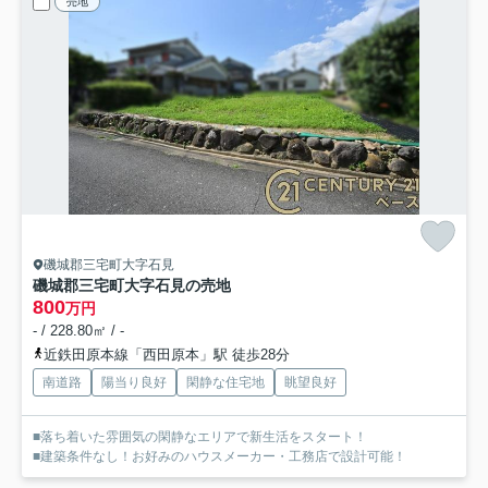
売地
磯城郡三宅町大字石見
磯城郡三宅町大字石見の売地
800
万円
- / 228.80㎡ / -
近鉄田原本線「西田原本」駅 徒歩28分
南道路
陽当り良好
閑静な住宅地
眺望良好
■落ち着いた雰囲気の閑静なエリアで新生活をスタート！
■建築条件なし！お好みのハウスメーカー・工務店で設計可能！