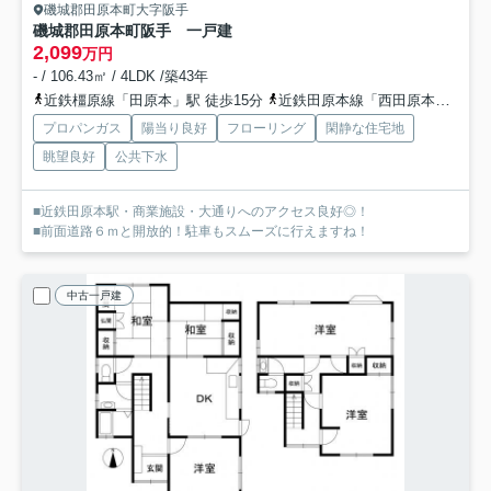
磯城郡田原本町大字阪手
磯城郡田原本町阪手 一戸建
2,099
万円
- / 106.43㎡ / 4LDK /築43年
近鉄橿原線「田原本」駅 徒歩15分
近鉄田原本線「西田原本」駅 徒歩16分
プロパンガス
陽当り良好
フローリング
閑静な住宅地
眺望良好
公共下水
■近鉄田原本駅・商業施設・大通りへのアクセス良好◎！
■前面道路６ｍと開放的！駐車もスムーズに行えますね！
中古一戸建