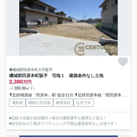
磯城郡田原本町大字阪手
磯城郡田原本町阪手 宅地１ 建築条件なし土地
2,380
万円
- / 389.86㎡ / -
近鉄橿原線「田原本」駅 徒歩11分
近鉄田原本線「西田原本」駅 徒歩13分
電気有
閑静な住宅地
眺望良好
公共下水
■近鉄２沿線が徒歩圏内！毎日の通勤通学も無理なく安心！
■自分好みの工務店でプランニング可能な建築条件なし土地です！