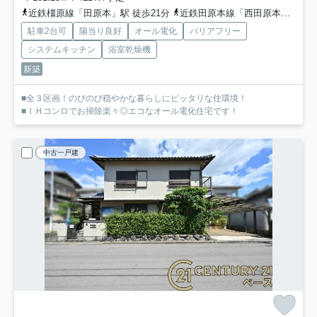
近鉄橿原線「田原本」駅 徒歩21分
近鉄田原本線「西田原本」駅 徒歩20分
駐車2台可
陽当り良好
オール電化
バリアフリー
システムキッチン
浴室乾燥機
新築
■全３区画！のびのび穏やかな暮らしにピッタリな住環境！
■ＩＨコンロでお掃除楽々◎エコなオール電化住宅です！
中古一戸建