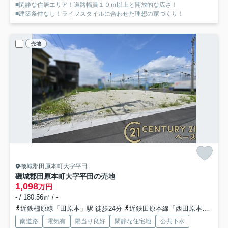
■閑静な住居エリア！道路幅員１０ｍ以上と開放的な広さ！
■建築条件なし！ライフスタイルに合わせた理想の家づくり！
売地
磯城郡田原本町大字平田
磯城郡田原本町大字平田の売地
1,098
万円
- / 180.56㎡ / -
近鉄橿原線「田原本」駅 徒歩24分
近鉄田原本線「西田原本」駅 徒歩25分
南道路
電気有
陽当り良好
閑静な住宅地
公共下水