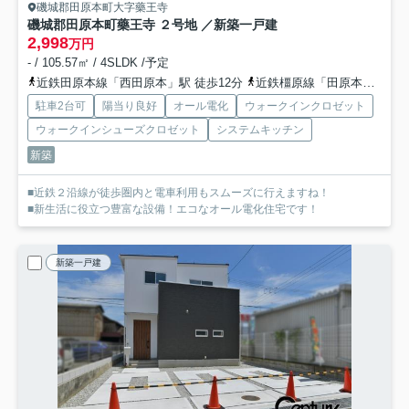
磯城郡田原本町大字藥王寺
磯城郡田原本町藥王寺 ２号地 ／新築一戸建
2,998
万円
- / 105.57㎡ / 4SLDK /予定
近鉄田原本線「西田原本」駅 徒歩12分
近鉄橿原線「田原本」駅 徒歩13分
駐車2台可
陽当り良好
オール電化
ウォークインクロゼット
ウォークインシューズクロゼット
システムキッチン
新築
■近鉄２沿線が徒歩圏内と電車利用もスムーズに行えますね！
■新生活に役立つ豊富な設備！エコなオール電化住宅です！
新築一戸建