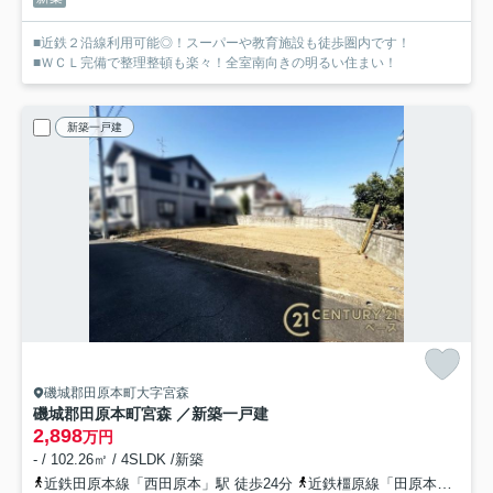
■近鉄２沿線利用可能◎！スーパーや教育施設も徒歩圏内です！
■ＷＣＬ完備で整理整頓も楽々！全室南向きの明るい住まい！
新築一戸建
磯城郡田原本町大字宮森
磯城郡田原本町宮森 ／新築一戸建
2,898
万円
- / 102.26㎡ / 4SLDK /新築
近鉄田原本線「西田原本」駅 徒歩24分
近鉄橿原線「田原本」駅 徒歩24分