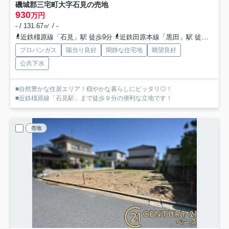
磯城郡三宅町大字石見の売地
930
万円
- / 131.67㎡ / -
近鉄橿原線「石見」駅 徒歩9分
近鉄田原本線「黒田」駅 徒歩18分
プロパンガス
陽当り良好
閑静な住宅地
眺望良好
公共下水
■自然豊かな住居エリア！穏やかな暮らしにピッタリ◎！
■近鉄橿原線「石見駅」まで徒歩９分の便利な立地です！
売地