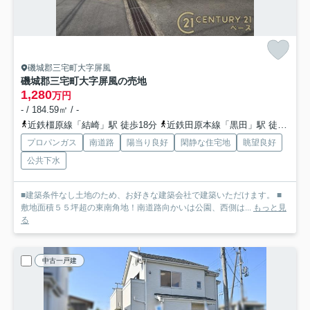
磯城郡三宅町大字屏風
磯城郡三宅町大字屏風の売地
1,280
万円
- / 184.59㎡ / -
近鉄橿原線「結崎」駅 徒歩18分
近鉄田原本線「黒田」駅 徒歩18分
プロパンガス
南道路
陽当り良好
閑静な住宅地
眺望良好
公共下水
■建築条件なし土地のため、お好きな建築会社で建築いただけます。 ■
敷地面積５５坪超の東南角地！南道路向かいは公園、西側は...
もっと見
る
中古一戸建