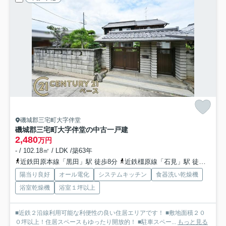
磯城郡三宅町大字伴堂
磯城郡三宅町大字伴堂の中古一戸建
2,480
万円
- / 102.18㎡ / LDK /築63年
近鉄田原本線「黒田」駅 徒歩8分
近鉄橿原線「石見」駅 徒歩15分
陽当り良好
オール電化
システムキッチン
食器洗い乾燥機
浴室乾燥機
浴室１坪以上
■近鉄２沿線利用可能な利便性の良い住居エリアです！ ■敷地面積２０
０坪以上！住居スペースもゆったり開放的！ ■駐車スペー...
もっと見る