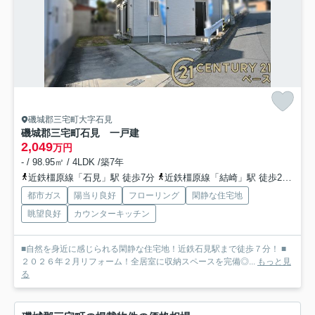
磯城郡三宅町大字石見
磯城郡三宅町石見 一戸建
2,049
万円
- / 98.95㎡ / 4LDK /築7年
近鉄橿原線「石見」駅 徒歩7分
近鉄橿原線「結崎」駅 徒歩22分
近
都市ガス
陽当り良好
フローリング
閑静な住宅地
眺望良好
カウンターキッチン
■自然を身近に感じられる閑静な住宅地！近鉄石見駅まで徒歩７分！ ■
２０２６年２月リフォーム！全居室に収納スペースを完備◎...
もっと見
る