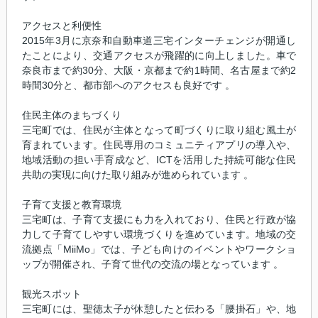
アクセスと利便性
2015年3月に京奈和自動車道三宅インターチェンジが開通し
たことにより、交通アクセスが飛躍的に向上しました。車で
奈良市まで約30分、大阪・京都まで約1時間、名古屋まで約2
時間30分と、都市部へのアクセスも良好です 。
住民主体のまちづくり
三宅町では、住民が主体となって町づくりに取り組む風土が
育まれています。住民専用のコミュニティアプリの導入や、
地域活動の担い手育成など、ICTを活用した持続可能な住民
共助の実現に向けた取り組みが進められています 。
子育て支援と教育環境
三宅町は、子育て支援にも力を入れており、住民と行政が協
力して子育てしやすい環境づくりを進めています。地域の交
流拠点「MiiMo」では、子ども向けのイベントやワークショ
ップが開催され、子育て世代の交流の場となっています 。
観光スポット
三宅町には、聖徳太子が休憩したと伝わる「腰掛石」や、地