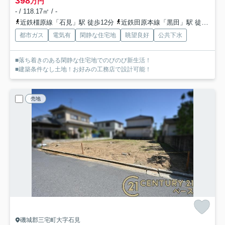
398
万円
- / 118.17㎡ / -
近鉄橿原線「石見」駅 徒歩12分
近鉄田原本線「黒田」駅 徒歩22分
都市ガス
電気有
閑静な住宅地
眺望良好
公共下水
■落ち着きのある閑静な住宅地でのびのび新生活！
■建築条件なし土地！お好みの工務店で設計可能！
売地
磯城郡三宅町大字石見