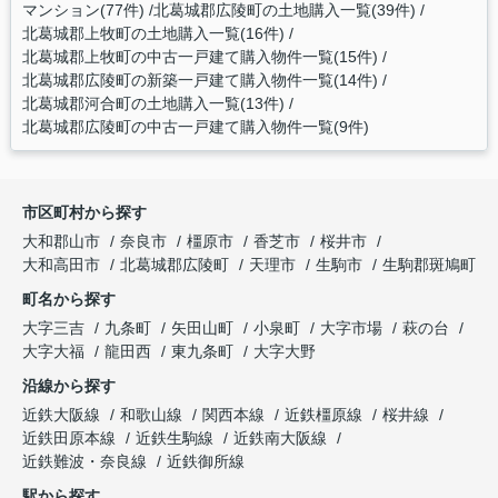
マンション(77件)
北葛城郡広陵町の土地購入一覧(39件)
北葛城郡上牧町の土地購入一覧(16件)
北葛城郡上牧町の中古一戸建て購入物件一覧(15件)
北葛城郡広陵町の新築一戸建て購入物件一覧(14件)
北葛城郡河合町の土地購入一覧(13件)
北葛城郡広陵町の中古一戸建て購入物件一覧(9件)
市区町村から探す
大和郡山市
奈良市
橿原市
香芝市
桜井市
大和高田市
北葛城郡広陵町
天理市
生駒市
生駒郡斑鳩町
町名から探す
大字三吉
九条町
矢田山町
小泉町
大字市場
萩の台
大字大福
龍田西
東九条町
大字大野
沿線から探す
近鉄大阪線
和歌山線
関西本線
近鉄橿原線
桜井線
近鉄田原本線
近鉄生駒線
近鉄南大阪線
近鉄難波・奈良線
近鉄御所線
駅から探す