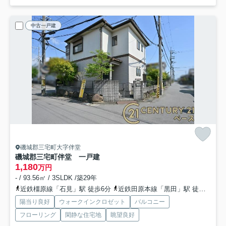
中古一戸建
磯城郡三宅町大字伴堂
磯城郡三宅町伴堂 一戸建
1,180
万円
- / 93.56㎡ / 3SLDK /築29年
近鉄橿原線「石見」駅 徒歩6分
近鉄田原本線「黒田」駅 徒歩12分
陽当り良好
ウォークインクロゼット
バルコニー
フローリング
閑静な住宅地
眺望良好