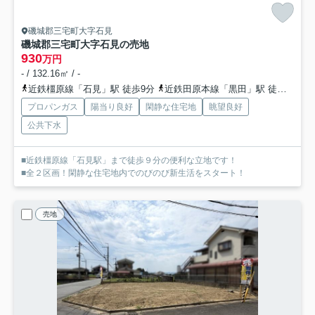
磯城郡三宅町大字石見
磯城郡三宅町大字石見の売地
930
万円
- / 132.16㎡ / -
近鉄橿原線「石見」駅 徒歩9分
近鉄田原本線「黒田」駅 徒歩18分
プロパンガス
陽当り良好
閑静な住宅地
眺望良好
公共下水
■近鉄橿原線「石見駅」まで徒歩９分の便利な立地です！
■全２区画！閑静な住宅地内でのびのび新生活をスタート！
売地