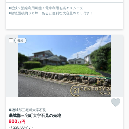
■近鉄２沿線利用可能！電車利用も楽々スムーズ！
■敷地面積約６０坪！あると便利な大容量ＷＣＬ付き！
売地
磯城郡三宅町大字石見
磯城郡三宅町大字石見の売地
800
万円
- / 228.80㎡ / -