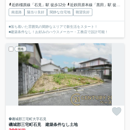
近鉄橿原線「石見」駅 徒歩12分
近鉄田原本線「黒田」駅 徒歩20分
南道路
陽当り良好
閑静な住宅地
眺望良好
■落ち着いた雰囲気の閑静なエリアで新生活をスタート！
■建築条件なし！お好みのハウスメーカー・工務店で設計可能！
売地
磯城郡三宅町大字石見
磯城郡三宅町石見 建築条件なし土地