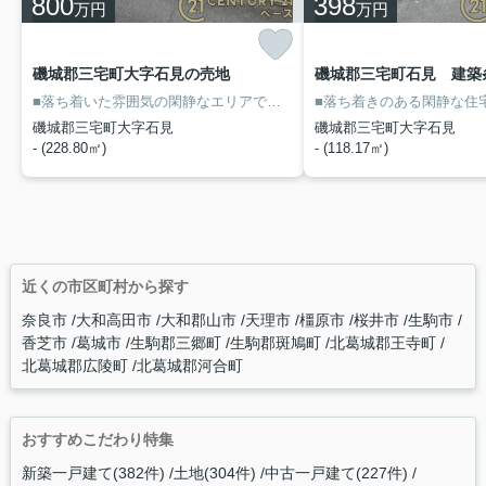
800
398
万円
万円
磯城郡三宅町大字石見の売地
磯城郡三宅町石見 建築
■落ち着いた雰囲気の閑静なエリアで新生活をスタート！
■建築条件な
磯城郡三宅町大字石見
磯城郡三宅町大字石見
- (228.80㎡)
- (118.17㎡)
近くの市区町村から探す
奈良市
大和高田市
大和郡山市
天理市
橿原市
桜井市
生駒市
香芝市
葛城市
生駒郡三郷町
生駒郡斑鳩町
北葛城郡王寺町
北葛城郡広陵町
北葛城郡河合町
おすすめこだわり特集
新築一戸建て(382件)
土地(304件)
中古一戸建て(227件)