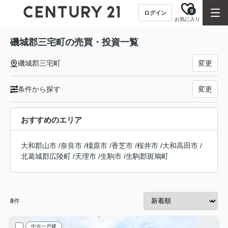
0
ログイン
お気に入り
磯城郡三宅町の売買・投資一覧
磯城郡三宅町
変更
条件から探す
変更
おすすめのエリア
大和郡山市
/
奈良市
/
橿原市
/
香芝市
/
桜井市
/
大和高田市
/
北葛城郡広陵町
/
天理市
/
生駒市
/
生駒郡斑鳩町
8
件
中古一戸建