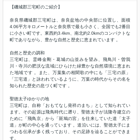
【磯城郡三宅町のご紹介】
奈良県磯城郡三宅町は、奈良盆地の中央部に位置し、面積
4.06平方キロメートルと奈良県で最も小さく、全国でも2番目
に小さい町です。東西約3.4km、南北約2.0kmのコンパクトな
町でありながら、豊かな自然と歴史に恵まれています 。
自然と歴史の調和
三宅町は、霊峰金剛・葛城の山並みを望み、飛鳥川・曽我
川・寺川の肥沃な流域にひらけた緑豊かな自然環境に恵まれ
た地域です 。また、万葉集の相聞歌の中にも「三宅の原」
「三宅道」と詠われているように、万葉の時代からその名を
知られた歴史の息づく町です 。
聖徳太子ゆかりの地
三宅町は、自称「おもてなし発祥のまち」として知られてい
ます。その起源は飛鳥時代に遡り、聖徳太子が法隆寺建立の
ために「飛鳥京」から「斑鳩の宮」を往来していた道「太子
道」が町の中心を通っています 。道沿いには、聖徳太子にま
つわる伝承が多く残っており、その足跡を辿ることができま
す。