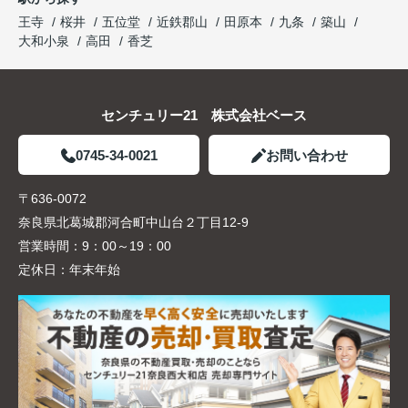
王寺
桜井
五位堂
近鉄郡山
田原本
九条
築山
大和小泉
高田
香芝
センチュリー21 株式会社ベース
0745-34-0021
お問い合わせ
〒636-0072
奈良県北葛城郡河合町中山台２丁目12-9
営業時間：
9：00～19：00
定休日：
年末年始