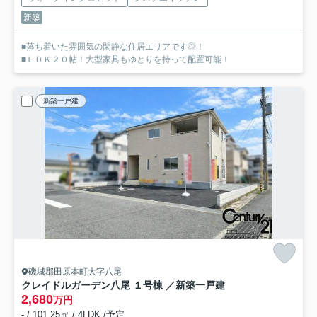
新築
■落ち着いた雰囲気の閑静な住居エリアです◎！
■ＬＤＫ２０帖！大型家具もゆとりを持って配置可能！
新築一戸建
磯城郡田原本町大字八尾
クレイドルガーデン八尾 １号棟 ／新築一戸建
2,680
万円
- / 101.25㎡ / 4LDK /予定