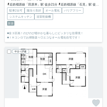
近鉄橿原線「田原本」駅 徒歩21分
近鉄橿原線「石見」駅 徒歩17分
駐車2台可
陽当り良好
オール電化
バリアフリー
システムキッチン
浴室乾燥機
新築
■全３区画！のびのび穏やかな暮らしにピッタリな住環境！
■ＩＨコンロでお掃除楽々◎エコなオール電化住宅です！
中古一戸建