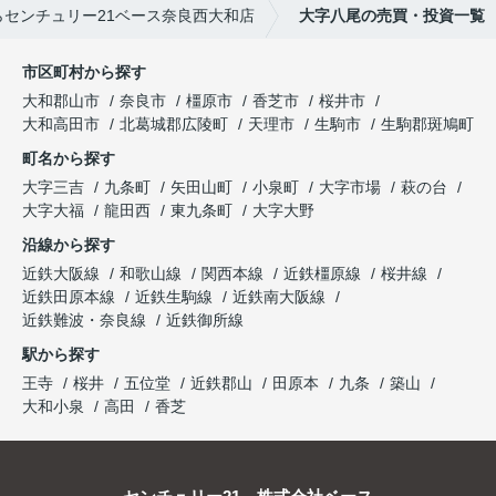
センチュリー21ベース奈良西大和店
大字八尾の売買・投資一覧
市区町村から探す
大和郡山市
奈良市
橿原市
香芝市
桜井市
大和高田市
北葛城郡広陵町
天理市
生駒市
生駒郡斑鳩町
町名から探す
大字三吉
九条町
矢田山町
小泉町
大字市場
萩の台
大字大福
龍田西
東九条町
大字大野
沿線から探す
近鉄大阪線
和歌山線
関西本線
近鉄橿原線
桜井線
近鉄田原本線
近鉄生駒線
近鉄南大阪線
近鉄難波・奈良線
近鉄御所線
駅から探す
王寺
桜井
五位堂
近鉄郡山
田原本
九条
築山
大和小泉
高田
香芝