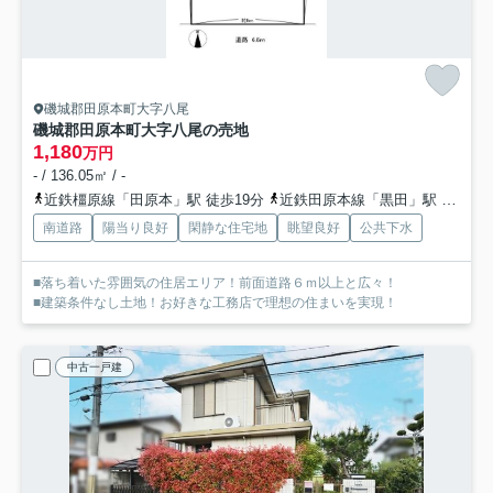
磯城郡田原本町大字八尾
磯城郡田原本町大字八尾の売地
1,180
万円
- / 136.05㎡ / -
近鉄橿原線「田原本」駅 徒歩19分
近鉄田原本線「黒田」駅 徒歩18分
南道路
陽当り良好
閑静な住宅地
眺望良好
公共下水
■落ち着いた雰囲気の住居エリア！前面道路６ｍ以上と広々！
■建築条件なし土地！お好きな工務店で理想の住まいを実現！
中古一戸建