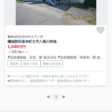
磯城郡田原本町大字八尾
磯城郡田原本町大字八尾の売地
1,040
万円
- / 205.06㎡ / -
近鉄橿原線「石見」駅 徒歩15分
近鉄橿原線「田原本」駅 徒歩20分
電気有
陽当り良好
閑静な住宅地
■スーパーまで徒歩９分！自然を身近に感じられるエリア◎！
■建築条件なし！敷地面積約６２坪・開放感溢れる角地です！
1