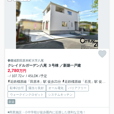
磯城郡田原本町大字八尾
クレイドルガーデン八尾 ３号棟 ／新築一戸建
2,780
万円
- / 107.72㎡ / 4SLDK /予定
近鉄橿原線「田原本」駅 徒歩21分
近鉄橿原線「石見」駅 徒歩17分
駐車2台可
陽当り良好
オール電化
バリアフリー
ウォークインクロゼット
システムキッチン
新築
■商業施設・小中学校が徒歩圏内に近接した便利な立地！