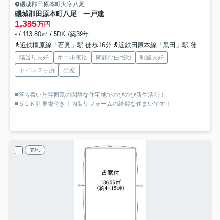
磯城郡田原本町大字八尾
磯城郡田原本町八尾 一戸建
1,385
万円
- / 113.80㎡ / 5DK /築39年
近鉄橿原線「石見」駅 徒歩16分
近鉄田原本線「黒田」駅 徒歩17分
陽当り良好
オール電化
閑静な住宅地
眺望良好
トイレ２ヶ所
出窓
■落ち着いた雰囲気の閑静な住宅地でのびのび新生活◎！
■５ＤＫ駐車場付き！内装リフォームの綺麗な住まいです！
売地