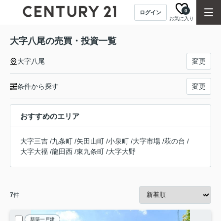
0
ログイン
お気に入り
大字八尾の売買・投資一覧
大字八尾
変更
条件から探す
変更
おすすめのエリア
大字三吉
/
九条町
/
矢田山町
/
小泉町
/
大字市場
/
萩の台
/
大字大福
/
龍田西
/
東九条町
/
大字大野
7
件
新築一戸建