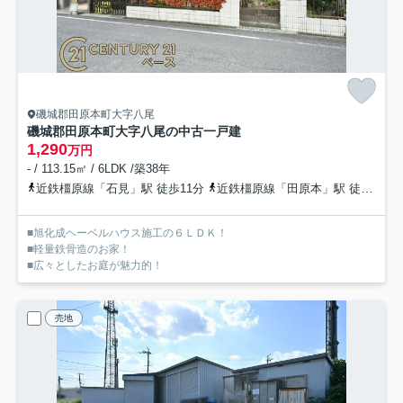
磯城郡田原本町大字八尾
磯城郡田原本町大字八尾の中古一戸建
1,290
万円
- / 113.15㎡ / 6LDK /築38年
近鉄橿原線「石見」駅 徒歩11分
近鉄橿原線「田原本」駅 徒歩25分
■旭化成ヘーベルハウス施工の６ＬＤＫ！
■軽量鉄骨造のお家！
■広々としたお庭が魅力的！
売地