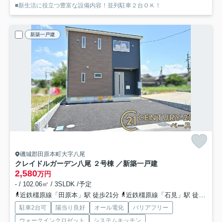
■新生活に役立つ豊富な設備内容！並列駐車２台ＯＫ！
新築一戸建
磯城郡田原本町大字八尾
クレイドルガーデン八尾 ２号棟 ／新築一戸建
2,580
万円
- / 102.06㎡ / 3SLDK /予定
近鉄橿原線「田原本」駅 徒歩21分
近鉄橿原線「石見」駅 徒歩17分
駐車2台可
陽当り良好
オール電化
バリアフリー
ウォークインクロゼット
システムキッチン