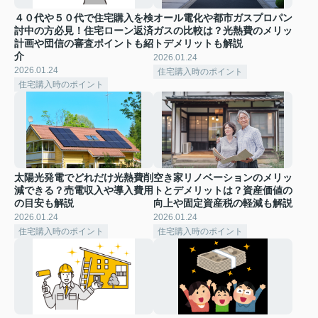
４０代や５０代で住宅購入を検
オール電化や都市ガスプロパン
討中の方必見！住宅ローン返済
ガスの比較は？光熱費のメリッ
計画や団信の審査ポイントも紹
トデメリットも解説
介
2026.01.24
2026.01.24
住宅購入時のポイント
住宅購入時のポイント
太陽光発電でどれだけ光熱費削
空き家リノベーションのメリッ
減できる？売電収入や導入費用
トとデメリットは？資産価値の
の目安も解説
向上や固定資産税の軽減も解説
2026.01.24
2026.01.24
住宅購入時のポイント
住宅購入時のポイント