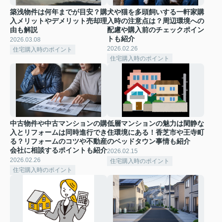
築浅物件は何年までが目安？購
犬や猫を多頭飼いする一軒家購
入メリットやデメリット売却理
入時の注意点は？周辺環境への
由も解説
配慮や購入前のチェックポイン
トも紹介
2026.03.08
2026.02.26
住宅購入時のポイント
住宅購入時のポイント
中古物件や中古マンションの購
低層マンションの魅力は閑静な
入とリフォームは同時進行でき
住環境にある！香芝市や王寺町
る？リフォームのコツや不動産
のベッドタウン事情も紹介
会社に相談するポイントも紹介
2026.02.15
2026.02.26
住宅購入時のポイント
住宅購入時のポイント