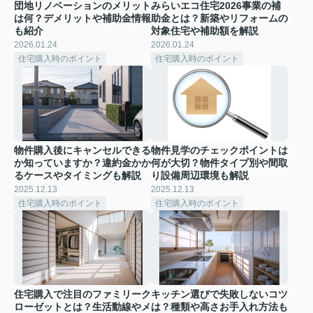
団地リノベーションのメリット
みらいエコ住宅2026事業の補
は何？デメリットや補助金情報
助金とは？新築やリフォームの
も紹介
対象住宅や補助額を解説
2026.01.24
2026.01.24
住宅購入時のポイント
住宅購入時のポイント
物件購入後にキャンセルできる
物件見学のチェックポイントは
か知っていますか？違約金かか
何が大切？物件タイプ別や間取
るケースやタイミングも解説
り設備周辺環境も解説
2025.12.13
2025.12.13
住宅購入時のポイント
住宅購入時のポイント
住宅購入で注目のファミリーク
キッチン選びで失敗しないコツ
ローゼットとは？生活動線やメ
は？種類や高さお手入れ方法も