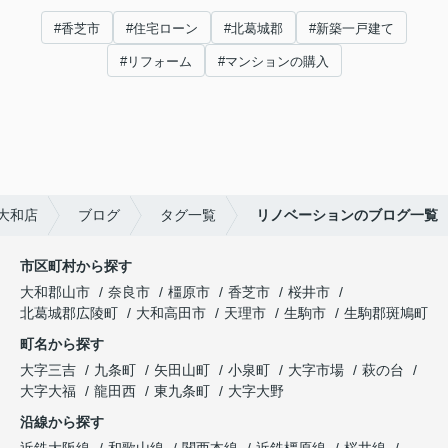
#香芝市
#住宅ローン
#北葛城郡
#新築一戸建て
#リフォーム
#マンションの購入
大和店
ブログ
タグ一覧
リノベーションのブログ一覧
市区町村から探す
大和郡山市
奈良市
橿原市
香芝市
桜井市
北葛城郡広陵町
大和高田市
天理市
生駒市
生駒郡斑鳩町
町名から探す
大字三吉
九条町
矢田山町
小泉町
大字市場
萩の台
大字大福
龍田西
東九条町
大字大野
沿線から探す