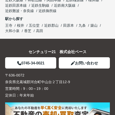
近鉄大阪線
和歌山線
関西本線
近鉄橿原線
桜井線
近鉄田原本線
近鉄生駒線
近鉄南大阪線
近鉄難波・奈良線
近鉄御所線
駅から探す
王寺
桜井
五位堂
近鉄郡山
田原本
九条
築山
大和小泉
香芝
高田
センチュリー21 株式会社ベース
0745-34-0021
お問い合わせ
〒636-0072
奈良県北葛城郡河合町中山台２丁目12-9
営業時間：
9：00～19：00
定休日：
年末年始