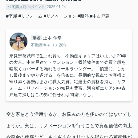
住宅購入時のポイント
2026.01.24
#平屋
#リフォーム
#リノベーション
#断熱
#中古戸建
辻本 伸幸
筆者
不動産キャリア20年
奈良県葛城市で生まれ育ち、不動産キャリアはいよいよ20年
の大台。中古戸建て・マンション・収益物件まで売買全般を
幅広くカバーする頼れるオールラウンダー。「慎重に、しか
し最後までやり遂げる」を信条に、長期的な視点でお客様に
寄り添う姿勢はまさに職人気質。宅建士の資格を持ち、リフ
ォーム・リノベーションの知見も豊富。河合町エリアの中古
戸建て探しはこの男に任せれば間違いなし。
空き家をどう活用するか、お悩みの方も多いのではないでし
ょうか。実は、リノベーションを行うことで資産価値の向上
や税金の優遇など、さまざまなメリットを得られる可能性が