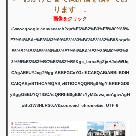
ります ↓
画像をクリック
//www.google.com/search?q=%E6%B2%B3%E5%90%88%
E7%94%BA+%E3%83%99%E3%83%BC%E3%82%B9&oq=%
E6%B2%B3%E5%90%88%E7%94%BA%E3%80%80%E3%8
3%99%E3%83%BC%E3%82%B9&gs_lcrp=EgZjaHJvbWUq
CAgAEEUYJxg7MggIABBFGCcYOzIKCAEQABiABBiiBDIH
CAIQABjvBTIHCAMQABjvBTIGCAQQRRg9MgYIBRBFGD0
yBggGEEUYQTIGCAcQRRhB0gEIMzYyM2owajeoAgiwAgH
xBb1W8HLRS0zV&sourceid=chrome&ie=UTF-8