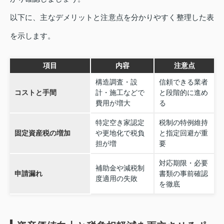
以下に、主なデメリットと注意点を分かりやすく整理した表
を示します。
項目
内容
注意点
構造調査・設
信頼できる業者
コストと手間
計・施工などで
と段階的に進め
費用が増大
る
特定空き家認定
税制の特例維持
固定資産税の増加
や更地化で税負
と指定回避が重
担が増
要
対応期限・必要
補助金や減税制
申請漏れ
書類の事前確認
度適用の失敗
を徹底