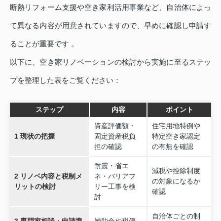
断熱リフォーム支援や空き家利活用事業など、自治体によっ
て異なる内容が用意されていますので、早めに確認し申請す
ることが重要です 。
以下に、空き家リノベーションの検討から実施に至るステッ
プを整理した表をご覧ください：
ステップ
内容
ポイント
資産評価額・
住宅用地特例や
1 現状の把握
固定資産税負
特定空き家認定
担の確認
の有無を確認
耐震・省エ
減税や控除制度
2 リノベ内容と税制メ
ネ・バリアフ
の対象になるか
リットの検討
リー工事を検
確認
討
自治体ごとの制
3 専門家相談・申請準
補助金や税優