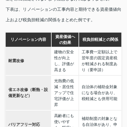
下表は、リノベーションの工事内容と期待できる資産価値向
上および税負担軽減の関係をまとめた例です。
資産価値へ
リノベーション内容
税負担軽減との関係
の効果
建物の安全
工事費一定額以上で
性が向上
翌年度の固定資産税
耐震改修
し、評価が
が軽減される制度あ
高まる
り（要申請）
光熱費の低
減・居住性
自治体の補助金対象
省エネ改修（断熱・設
アップで住
になる場合があり、
備更新など）
宅評価が上
税軽減とも併用可能
昇
高齢者にも
補助制度の対象とな
使いやす
バリアフリー対応
る自治体があり、申