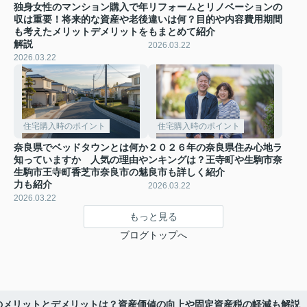
独身女性のマンション購入で年
リフォームとリノベーションの
収は重要！将来的な資産や老後
違いは何？目的や内容費用期間
も考えたメリットデメリットを
もまとめて紹介
解説
2026.03.22
2026.03.22
住宅購入時のポイント
住宅購入時のポイント
奈良県でベッドタウンとは何か
２０２６年の奈良県住み心地ラ
知っていますか 人気の理由や
ンキングは？王寺町や生駒市奈
生駒市王寺町香芝市奈良市の魅
良市も詳しく紹介
力も紹介
2026.03.22
2026.03.22
もっと見る
ブログトップへ
のメリットとデメリットは？資産価値の向上や固定資産税の軽減も解説