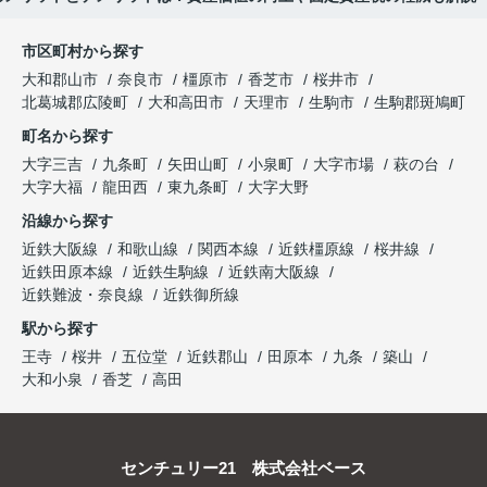
市区町村から探す
大和郡山市
奈良市
橿原市
香芝市
桜井市
北葛城郡広陵町
大和高田市
天理市
生駒市
生駒郡斑鳩町
町名から探す
大字三吉
九条町
矢田山町
小泉町
大字市場
萩の台
大字大福
龍田西
東九条町
大字大野
沿線から探す
近鉄大阪線
和歌山線
関西本線
近鉄橿原線
桜井線
近鉄田原本線
近鉄生駒線
近鉄南大阪線
近鉄難波・奈良線
近鉄御所線
駅から探す
王寺
桜井
五位堂
近鉄郡山
田原本
九条
築山
大和小泉
香芝
高田
センチュリー21 株式会社ベース