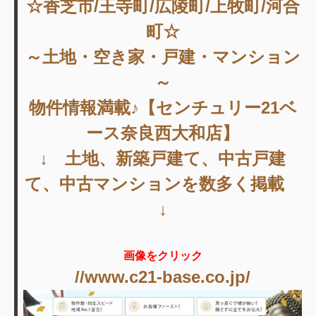
☆香芝市/王寺町/広陵町/上牧町/河合
町☆
～土地・空き家・戸建・マンション
～
物件情報満載♪【センチュリー21ベ
ース奈良西大和店】
↓ 土地、新築戸建て、中古戸建
て、中古マンションを数多く掲載
↓
画像をクリック
//www.c21-base.co.jp/