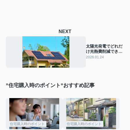
NEXT
太陽光発電でどれだ
け光熱費削減でき
る？売電収入や導入
2026.01.24
費用の目安も解説
”住宅購入時のポイント”おすすめ記事
住宅購入時のポイント
住宅購入時のポイント