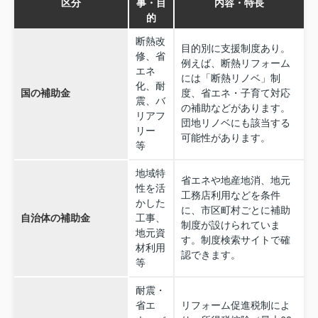
区分
事・目
内容・特長
的
断熱改
目的別に支援制度あり。
修、省
例えば、断熱リフォーム
エネ
には「断熱リノベ」制
化、耐
国の補助金
度、省エネ・子育て対応
震、バ
の補助などがあります。
リアフ
団地リノベにも該当する
リー
可能性があります。
等
地域特
省エネや地産地消、地元
性を活
工務店利用などを条件
かした
に、市区町村ごとに補助
自治体の補助金
工事、
制度が設けられていま
地元資
す。制度検索サイトで確
材利用
認できます。
等
耐震・
省エ
リフォーム促進税制によ