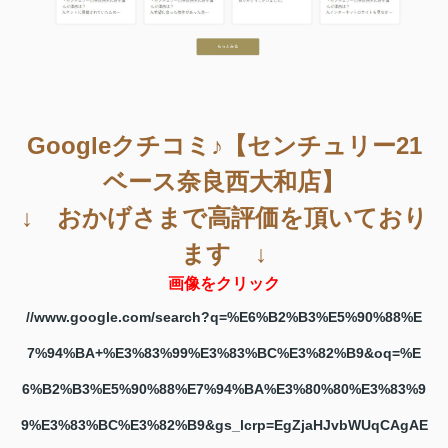
Googleクチコミ♪【センチュリー21
ベース奈良西大和店】
↓ おかげさまで高評価を頂いており
ます ↓
画像をクリック
//www.google.com/search?q=%E6%B2%B3%E5%90%88%E
7%94%BA+%E3%83%99%E3%83%BC%E3%82%B9&oq=%E
6%B2%B3%E5%90%88%E7%94%BA%E3%80%80%E3%83%9
9%E3%83%BC%E3%82%B9&gs_lcrp=EgZjaHJvbWUqCAgAE