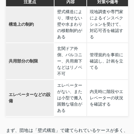
注意点
内容
対策や備考
壁式構造によ
現地調査や専門家
り、壊せない
によるインスペク
構造上の制約
壁や水まわり
ションを受けて、
の移動制約が
対応可否を確認す
ある
る
玄関ドア外
側、バルコニ
管理規約を事前に
共用部分の制限
ー、共用廊下
確認し、計画を立
などはリノベ
てる
不可
エレベーター
がない、また
内見時に階段やエ
エレベーターなどの設
は小型で搬入
レベーターの状況
備
困難な場合が
を確認する
ある
まず、団地は「壁式構造」で建てられているケースが多く、