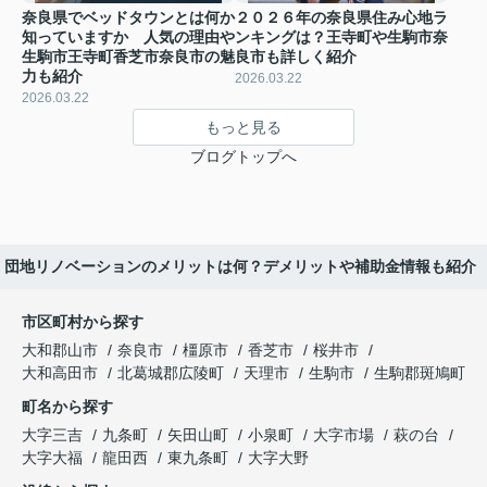
奈良県でベッドタウンとは何か
２０２６年の奈良県住み心地ラ
知っていますか 人気の理由や
ンキングは？王寺町や生駒市奈
生駒市王寺町香芝市奈良市の魅
良市も詳しく紹介
力も紹介
2026.03.22
2026.03.22
もっと見る
ブログトップへ
団地リノベーションのメリットは何？デメリットや補助金情報も紹介
市区町村から探す
大和郡山市
奈良市
橿原市
香芝市
桜井市
大和高田市
北葛城郡広陵町
天理市
生駒市
生駒郡斑鳩町
町名から探す
大字三吉
九条町
矢田山町
小泉町
大字市場
萩の台
大字大福
龍田西
東九条町
大字大野