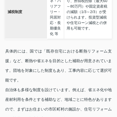
ネ・バ
り、所得税控除（最大60
リアフ
～80万円）や固定資産税
減税制度
リー・
の減額（1/3～2/3）が受
同居対
けられます。投資型減税
応・長
や住宅ローン減税との併
期優良
用も可能です。
化 等
具体的には、国では「既存住宅における断熱リフォーム支
援」など、断熱や省エネを目的とした補助が用意されていま
す。団地を対象にした制度もあり、工事内容に応じて選択可
能です。
自治体も多様な制度を設けています。例えば、省エネ化や地
産材利用を条件とする補助など、地域ごとに特色があります
ので、まずはお住まいの市区町村の施設か、住宅リフォーム