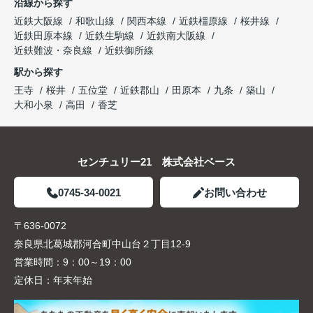
沿線から探す
近鉄大阪線
和歌山線
関西本線
近鉄橿原線
桜井線
近鉄田原本線
近鉄生駒線
近鉄南大阪線
近鉄難波・奈良線
近鉄御所線
駅から探す
王寺
桜井
五位堂
近鉄郡山
田原本
九条
築山
大和小泉
高田
香芝
センチュリー21 株式会社ベース
0745-34-0021
お問い合わせ
〒636-0072
奈良県北葛城郡河合町中山台２丁目12-9
営業時間：
9：00～19：00
定休日：
年末年始