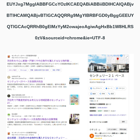
EUYJxg7MggIABBFGCcYOzIKCAEQABiABBiiBDIHCAIQABjv
BTIHCAMQABjvBTIGCAQQRRg9MgYIBRBFGD0yBggGEEUY
QTIGCAcQRRhB0gEIMzYyM2owajeoAgiwAgHxBb1W8HLRS
0zV&sourceid=chrome&ie=UTF-8