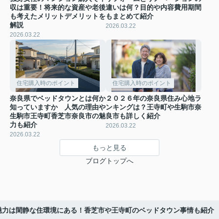
収は重要！将来的な資産や老後
違いは何？目的や内容費用期間
も考えたメリットデメリットを
もまとめて紹介
解説
2026.03.22
2026.03.22
住宅購入時のポイント
住宅購入時のポイント
奈良県でベッドタウンとは何か
２０２６年の奈良県住み心地ラ
知っていますか 人気の理由や
ンキングは？王寺町や生駒市奈
生駒市王寺町香芝市奈良市の魅
良市も詳しく紹介
力も紹介
2026.03.22
2026.03.22
もっと見る
ブログトップへ
魅力は閑静な住環境にある！香芝市や王寺町のベッドタウン事情も紹介