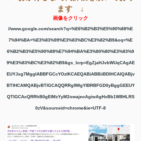
ます ↓
画像をクリック
//www.google.com/search?q=%E6%B2%B3%E5%90%88%E
7%94%BA+%E3%83%99%E3%83%BC%E3%82%B9&oq=%E
6%B2%B3%E5%90%88%E7%94%BA%E3%80%80%E3%83%9
9%E3%83%BC%E3%82%B9&gs_lcrp=EgZjaHJvbWUqCAgAE
EUYJxg7MggIABBFGCcYOzIKCAEQABiABBiiBDIHCAIQABjv
BTIHCAMQABjvBTIGCAQQRRg9MgYIBRBFGD0yBggGEEUY
QTIGCAcQRRhB0gEIMzYyM2owajeoAgiwAgHxBb1W8HLRS
0zV&sourceid=chrome&ie=UTF-8