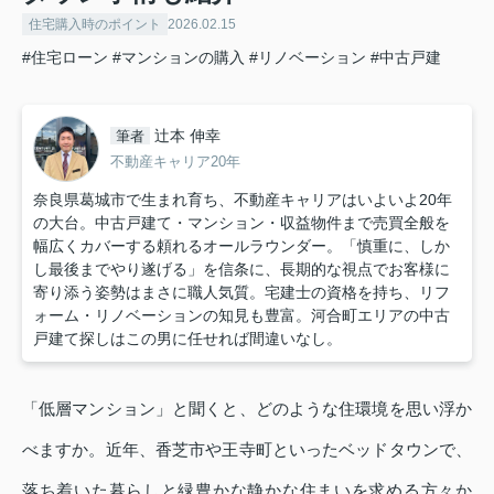
住宅購入時のポイント
2026.02.15
#住宅ローン
#マンションの購入
#リノベーション
#中古戸建
辻本 伸幸
筆者
不動産キャリア20年
奈良県葛城市で生まれ育ち、不動産キャリアはいよいよ20年
の大台。中古戸建て・マンション・収益物件まで売買全般を
幅広くカバーする頼れるオールラウンダー。「慎重に、しか
し最後までやり遂げる」を信条に、長期的な視点でお客様に
寄り添う姿勢はまさに職人気質。宅建士の資格を持ち、リフ
ォーム・リノベーションの知見も豊富。河合町エリアの中古
戸建て探しはこの男に任せれば間違いなし。
「低層マンション」と聞くと、どのような住環境を思い浮か
べますか。近年、香芝市や王寺町といったベッドタウンで、
落ち着いた暮らしと緑豊かな静かな住まいを求める方々か