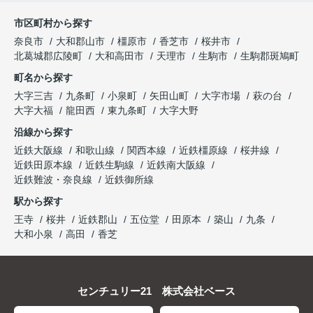
市区町村から探す
奈良市
大和郡山市
橿原市
香芝市
桜井市
北葛城郡広陵町
大和高田市
天理市
生駒市
生駒郡斑鳩町
町名から探す
大字三吉
九条町
小泉町
矢田山町
大字市場
萩の台
大字大福
龍田西
東九条町
大字大野
沿線から探す
近鉄大阪線
和歌山線
関西本線
近鉄橿原線
桜井線
近鉄田原本線
近鉄生駒線
近鉄南大阪線
近鉄難波・奈良線
近鉄御所線
駅から探す
王寺
桜井
近鉄郡山
五位堂
田原本
築山
九条
大和小泉
高田
香芝
センチュリー21 株式会社ベース