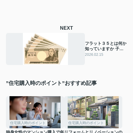
NEXT
フラット３５とは何か
知っていますか 子育
てプラスや地域連携型
2026.02.15
金利の注意点も紹介
”住宅購入時のポイント”おすすめ記事
住宅購入時のポイント
住宅購入時のポイント
独身女性のマンション購入で年
リフォームとリノベーションの