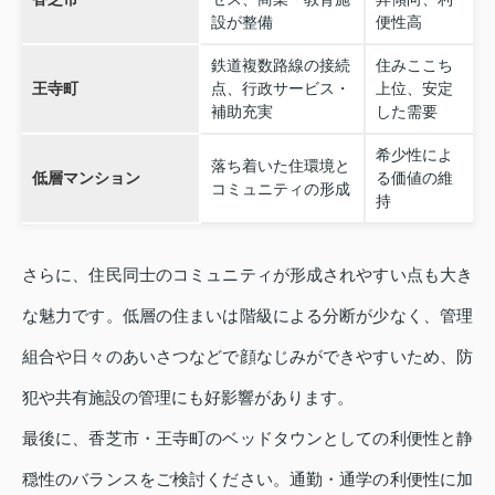
設が整備
便性高
鉄道複数路線の接続
住みここち
王寺町
点、行政サービス・
上位、安定
補助充実
した需要
希少性によ
落ち着いた住環境と
低層マンション
る価値の維
コミュニティの形成
持
さらに、住民同士のコミュニティが形成されやすい点も大き
な魅力です。低層の住まいは階級による分断が少なく、管理
組合や日々のあいさつなどで顔なじみができやすいため、防
犯や共有施設の管理にも好影響があります。
最後に、香芝市・王寺町のベッドタウンとしての利便性と静
穏性のバランスをご検討ください。通勤・通学の利便性に加