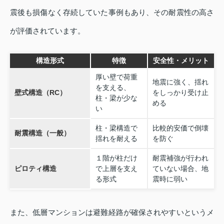
震後も損傷なく存続していた事例もあり、その耐震性の高さ
が評価されています。
構造形式
特徴
安全性・メリット
厚い壁で荷重
地震に強く、揺れ
を支える、
壁式構造（RC）
をしっかり受け止
柱・梁が少な
める
い
柱・梁構造で
比較的安価で倒壊
耐震構造（一般）
揺れを耐える
を防ぐ
１階が柱だけ
耐震補強が行われ
ピロティ構造
で上層を支え
ていない場合、地
る形式
震時に弱い
また、低層マンションは避難経路が確保されやすいというメ