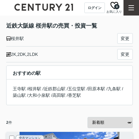
0
ログイン
お気に入り
近鉄大阪線 桜井駅の売買・投資一覧
桜井駅
変更
2K,2DK,2LDK
変更
おすすめの駅
王寺駅
/
桜井駅
/
近鉄郡山駅
/
五位堂駅
/
田原本駅
/
九条駅
/
築山駅
/
大和小泉駅
/
高田駅
/
香芝駅
2
件
中古マンション