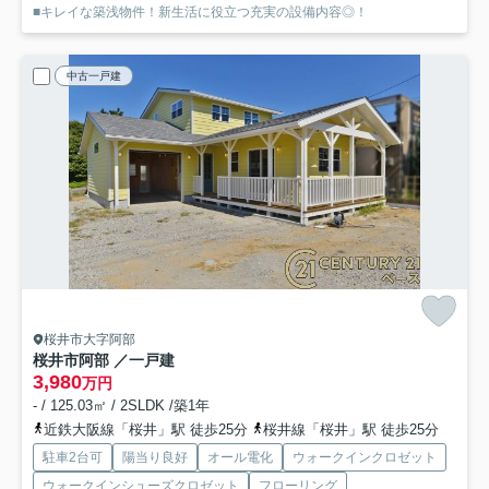
■キレイな築浅物件！新生活に役立つ充実の設備内容◎！
中古一戸建
桜井市大字阿部
桜井市阿部 ／一戸建
3,980
万円
- / 125.03㎡ / 2SLDK /築1年
近鉄大阪線「桜井」駅 徒歩25分
桜井線「桜井」駅 徒歩25分
駐車2台可
陽当り良好
オール電化
ウォークインクロゼット
ウォークインシューズクロゼット
フローリング