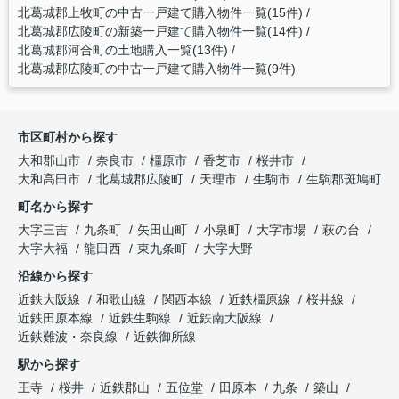
北葛城郡上牧町の中古一戸建て購入物件一覧(15件)
北葛城郡広陵町の新築一戸建て購入物件一覧(14件)
北葛城郡河合町の土地購入一覧(13件)
北葛城郡広陵町の中古一戸建て購入物件一覧(9件)
市区町村から探す
大和郡山市
奈良市
橿原市
香芝市
桜井市
大和高田市
北葛城郡広陵町
天理市
生駒市
生駒郡斑鳩町
町名から探す
大字三吉
九条町
矢田山町
小泉町
大字市場
萩の台
大字大福
龍田西
東九条町
大字大野
沿線から探す
近鉄大阪線
和歌山線
関西本線
近鉄橿原線
桜井線
近鉄田原本線
近鉄生駒線
近鉄南大阪線
近鉄難波・奈良線
近鉄御所線
駅から探す
王寺
桜井
近鉄郡山
五位堂
田原本
九条
築山