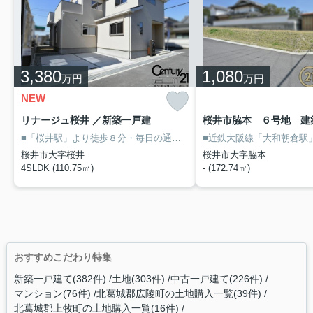
3,380
1,080
万円
万円
NEW
リナージュ桜井 ／新築一戸建
■「桜井駅」より徒歩８分・毎日の通勤通学の負担も軽減！
■収納スペ
桜井市大字桜井
桜井市大字脇本
4SLDK (110.75㎡)
- (172.74㎡)
おすすめこだわり特集
新築一戸建て(382件)
土地(303件)
中古一戸建て(226件)
マンション(76件)
北葛城郡広陵町の土地購入一覧(39件)
北葛城郡上牧町の土地購入一覧(16件)