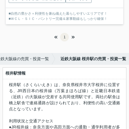
■自然の豊かさ＋利便性を兼ね備えた暮らしやすいエリアです！
■ＷＣＬ・ＳＩＣ・パントリー完備＆家事動線もしっかり確保！
1
近鉄大阪線の売買・投資一覧
近鉄大阪線 桜井駅の売買・投資一覧
桜井駅情報
桜井駅（さくらいえき）は、奈良県桜井市大字桜井に位置す
る、JR西日本の桜井線（万葉まほろば線）と近畿日本鉄道
（近鉄）の大阪線が交差する共同使用駅です。両社の駅舎は
橋上駅舎で連絡通路が設けられており、利便性の高い交通拠
点となっています。
利用状況と交通アクセス
●JR桜井線：奈良方面や高田方面への通勤・通学利用者が多