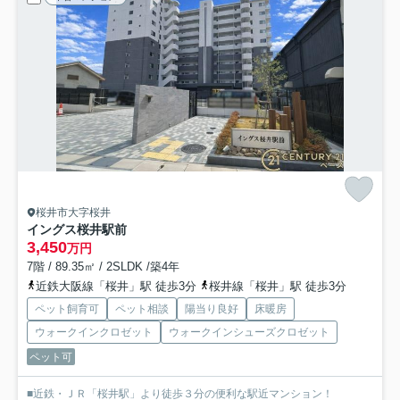
桜井市大字桜井
イングス桜井駅前
3,450
万円
7階 / 89.35㎡ / 2SLDK /築4年
近鉄大阪線「桜井」駅 徒歩3分
桜井線「桜井」駅 徒歩3分
ペット飼育可
ペット相談
陽当り良好
床暖房
ウォークインクロゼット
ウォークインシューズクロゼット
ペット可
■近鉄・ＪＲ「桜井駅」より徒歩３分の便利な駅近マンション！