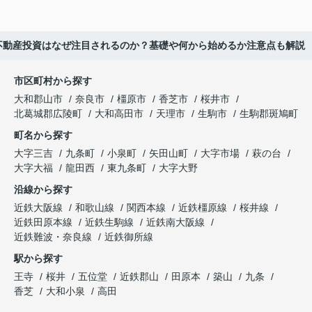
不動産投資はなぜ注目されるのか？基礎や何から始めるか注意点も解説
市区町村から探す
大和郡山市
奈良市
橿原市
香芝市
桜井市
北葛城郡広陵町
大和高田市
天理市
生駒市
生駒郡斑鳩町
町名から探す
大字三吉
九条町
小泉町
矢田山町
大字市場
萩の台
大字大福
龍田西
東九条町
大字大野
沿線から探す
近鉄大阪線
和歌山線
関西本線
近鉄橿原線
桜井線
近鉄田原本線
近鉄生駒線
近鉄南大阪線
近鉄難波・奈良線
近鉄御所線
駅から探す
王寺
桜井
五位堂
近鉄郡山
田原本
築山
九条
香芝
大和小泉
高田