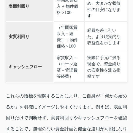
め、大まかな収益
表面利回り
入 ÷ 物件価
性の目安になりま
格 ×100
す
（年間家賃
経費を差し引い
収入－経
実質利回り
た、より現実的な
費） ÷ 物件
収益性を示します
価格 ×100
家賃収入－
実際に手元に残る
（ローン返
現金で、資金繰り
キャッシュフロー
済＋管理費
の安定性を測る指
等経費）
標です
これらの指標を理解することにより、ご自身が「何から始め
るか」を明確にイメージしやすくなります。例えば、表面利
回りだけで判断せず、実質利回りやキャッシュフローを確認
することで、無理のない資金計画と健全な運用が可能になり