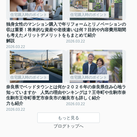
住宅購入時のポイント
住宅購入時のポイント
独身女性のマンション購入で年
リフォームとリノベーションの
収は重要！将来的な資産や老後
違いは何？目的や内容費用期間
も考えたメリットデメリットを
もまとめて紹介
解説
2026.03.22
2026.03.22
住宅購入時のポイント
住宅購入時のポイント
奈良県でベッドタウンとは何か
２０２６年の奈良県住み心地ラ
知っていますか 人気の理由や
ンキングは？王寺町や生駒市奈
生駒市王寺町香芝市奈良市の魅
良市も詳しく紹介
力も紹介
2026.03.22
2026.03.22
もっと見る
ブログトップへ