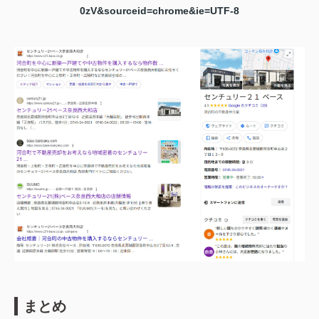
0zV&sourceid=chrome&ie=UTF-8
まとめ