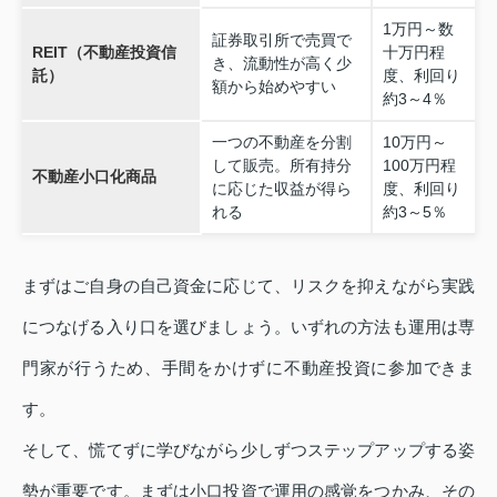
1万円～数
証券取引所で売買で
REIT（不動産投資信
十万円程
き、流動性が高く少
託）
度、利回り
額から始めやすい
約3～4％
一つの不動産を分割
10万円～
して販売。所有持分
100万円程
不動産小口化商品
に応じた収益が得ら
度、利回り
れる
約3～5％
まずはご自身の自己資金に応じて、リスクを抑えながら実践
につなげる入り口を選びましょう。いずれの方法も運用は専
門家が行うため、手間をかけずに不動産投資に参加できま
す。
そして、慌てずに学びながら少しずつステップアップする姿
勢が重要です。まずは小口投資で運用の感覚をつかみ、その