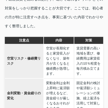
対策をしっかり把握することが大切です。ここでは、初心者
の方が特に注意すべき点を、事実に基づいた内容でわかりや
すく整理しました。
注意点
内容
対策
空室が長期化す
賃貸需要の高い
ると家賃収入が
地域を選び、修
空室リスク・修繕費リ
なくなり、築年
繕費用は家賃収
スク
月が古くなると
入の10％程度を
修繕費が急増し
毎月積み立てま
ます。
す。
変動金利は金利
固定金利の検討
上昇時に返済額
や返済額シミュ
金利変動・資金繰りの
が増えるなど、
レーションの実
変化
資金繰りが厳し
施、繰上返済を
くなるおそれが
活用して対策し