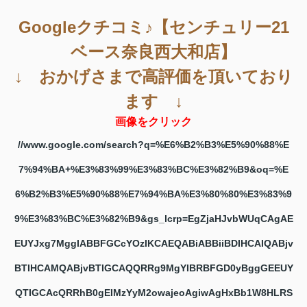
Googleクチコミ♪【センチュリー21
ベース奈良西大和店】
↓ おかげさまで高評価を頂いており
ます ↓
画像をクリック
//www.google.com/search?q=%E6%B2%B3%E5%90%88%E
7%94%BA+%E3%83%99%E3%83%BC%E3%82%B9&oq=%E
6%B2%B3%E5%90%88%E7%94%BA%E3%80%80%E3%83%9
9%E3%83%BC%E3%82%B9&gs_lcrp=EgZjaHJvbWUqCAgAE
EUYJxg7MggIABBFGCcYOzIKCAEQABiABBiiBDIHCAIQABjv
BTIHCAMQABjvBTIGCAQQRRg9MgYIBRBFGD0yBggGEEUY
QTIGCAcQRRhB0gEIMzYyM2owajeoAgiwAgHxBb1W8HLRS