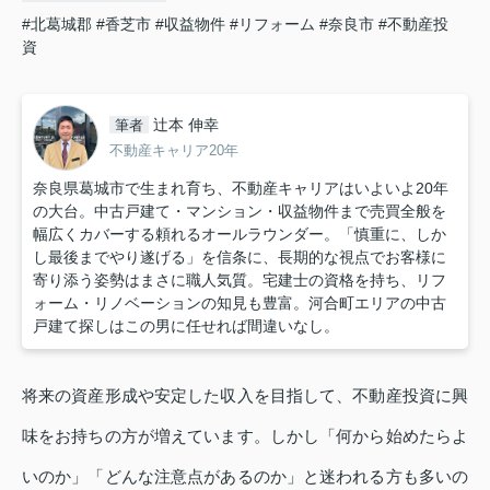
#北葛城郡
#香芝市
#収益物件
#リフォーム
#奈良市
#不動産投
資
辻本 伸幸
筆者
不動産キャリア20年
奈良県葛城市で生まれ育ち、不動産キャリアはいよいよ20年
の大台。中古戸建て・マンション・収益物件まで売買全般を
幅広くカバーする頼れるオールラウンダー。「慎重に、しか
し最後までやり遂げる」を信条に、長期的な視点でお客様に
寄り添う姿勢はまさに職人気質。宅建士の資格を持ち、リフ
ォーム・リノベーションの知見も豊富。河合町エリアの中古
戸建て探しはこの男に任せれば間違いなし。
将来の資産形成や安定した収入を目指して、不動産投資に興
味をお持ちの方が増えています。しかし「何から始めたらよ
いのか」「どんな注意点があるのか」と迷われる方も多いの