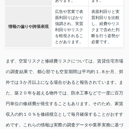
あります。
ます。
広告や営業で表
表面利回りと実
面利回りばかり
質利回りを比較
強調され、実質
し、経費やリス
情報の偏りや誇張表現
利回りやリスク
クまで含めた判
を軽視されるこ
断を行う姿勢が
とがあります。
必要です。
まず、空室リスクと修繕費リスクについては、賃貸住宅市場
の調査結果で、都心部でも空室期間は平均約１.８か月、郊
外では３か月以上になる場合があると報告されています。ま
た、築２０年を超える物件では、防水工事などで一度に百万
円単位の修繕費が発生することもあります。そのため、家賃
収入の約１０％を修繕積立として毎月確保することがおすす
めです。これらの情報は実際の調査データや業界実務に基づ