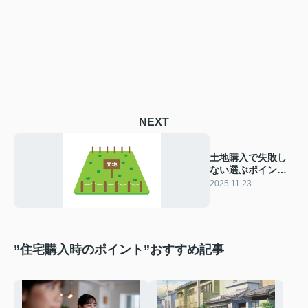
NEXT
土地購入で失敗し
ない選ぶポイント
は？注意点やロー
2025.11.23
ンの種類も紹介
”住宅購入時のポイント”おすすめ記事