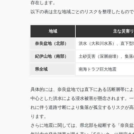
存在します。
以下の表は主な地域ごとのリスクを整理したもので
地域
主な災害リ
奈良盆地（北部）
洪水（大和川水系）、直下型
紀伊山地（南部）
土砂災害（深層崩壊）、集落
県全域
南海トラフ巨大地震
具体的には、奈良盆地では直下にある活断層帯によ
中心とした洪水による浸水被害が懸念されます。一
れに伴う道路寸断により集落が孤立するリスクが高
ります。
さらに地震に関しては、県北部を縦断する「奈良盆