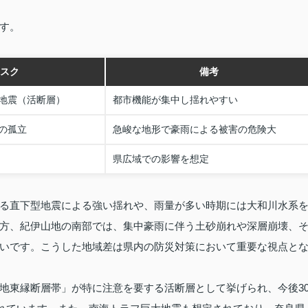
す。
スク
備考
地震（活断層）
都市機能が集中し揺れやすい
の孤立
急峻な地形で豪雨による被害の危険大
県広域での影響を想定
る直下型地震による強い揺れや、雨量が多い時期には大和川水系
方、紀伊山地の南部では、集中豪雨に伴う土砂崩れや深層崩壊、
いです。こうした地域差は県内の防災対策において重要な視点と
地東縁断層帯」が特に注意を要する活断層として挙げられ、今後3