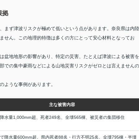
根拠
、まず津波リスクが極めて低いという点があります。奈良県は内
ません。この地理的特徴は多くの方にとって安心材料となってお
は盆地地形の影響があり、特定の災害、たとえば津波による被害
部での集中豪雨などによる山地災害リスクがゼロとは言えません
のような事例があります。
主な被害内容
間降水量1,000mm超、死者249名、全壊565棟、被災者の集団移住
間で降水量600mm超、県内死者88名・行方不明25名、全壊795棟・半壊