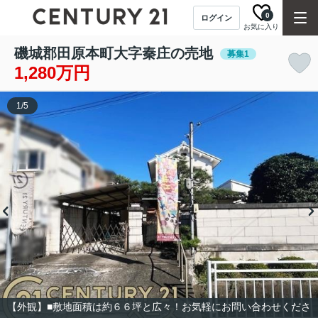
0
ログイン
お気に入り
磯城郡田原本町大字秦庄の売地
募集1
1,280万円
1
/
5
【外観】■敷地面積は約６６坪と広々！お気軽にお問い合わせくださ