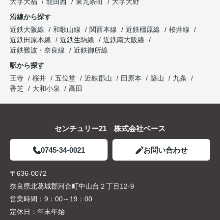
大字大福
龍田西
東九条町
大字大野
沿線から探す
近鉄大阪線
和歌山線
関西本線
近鉄橿原線
桜井線
近鉄田原本線
近鉄生駒線
近鉄南大阪線
近鉄難波・奈良線
近鉄御所線
駅から探す
王寺
桜井
五位堂
近鉄郡山
田原本
築山
九条
香芝
大和小泉
高田
センチュリー21 株式会社ベース
0745-34-0021
お問い合わせ
〒636-0072
奈良県北葛城郡河合町中山台２丁目12-9
営業時間：
9：00～19：00
定休日：
年末年始