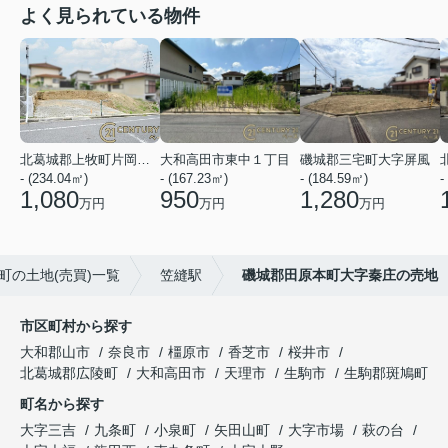
よく見られている物件
北葛城郡上牧町片岡台１丁目
大和高田市東中１丁目
磯城郡三宅町大字屏風
- (234.04㎡)
- (167.23㎡)
- (184.59㎡)
-
1,080
950
1,280
万円
万円
万円
町の土地(売買)一覧
笠縫駅
磯城郡田原本町大字秦庄の売地
市区町村から探す
大和郡山市
奈良市
橿原市
香芝市
桜井市
北葛城郡広陵町
大和高田市
天理市
生駒市
生駒郡斑鳩町
町名から探す
大字三吉
九条町
小泉町
矢田山町
大字市場
萩の台