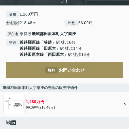
い！
1,280万円
価格
218.48㎡
66.09坪
土地面積
坪数
奈良県
磯城郡田原本町
大字秦庄
所在地
近鉄橿原線
「
笠縫
」駅 徒歩6分
交通
近鉄橿原線
「
田原本
」駅 徒歩14分
近鉄田原本線
「
西田原本
」駅 徒歩16分
お問い合わせ
無料
磯城郡田原本町大字秦庄の売地の販売中物件
1,280万円
66.09坪(218.48㎡)
地図