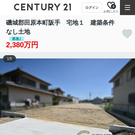
0
ログイン
お気に入り
磯城郡田原本町阪手 宅地１ 建築条件
なし土地
募集1
2,380万円
1
/
5