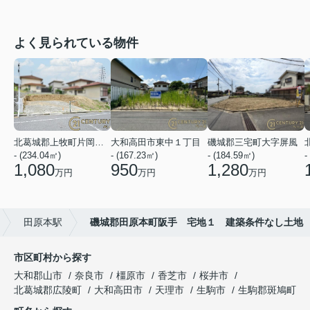
よく見られている物件
北葛城郡上牧町片岡台１丁目
大和高田市東中１丁目
磯城郡三宅町大字屏風
- (234.04㎡)
- (167.23㎡)
- (184.59㎡)
-
1,080
950
1,280
万円
万円
万円
田原本駅
磯城郡田原本町阪手 宅地１ 建築条件なし土地
市区町村から探す
大和郡山市
奈良市
橿原市
香芝市
桜井市
北葛城郡広陵町
大和高田市
天理市
生駒市
生駒郡斑鳩町