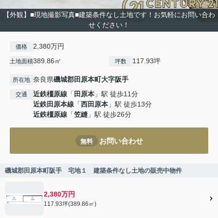
【外観】■現地撮影写真■建築条件なし土地です！お気軽にお問い合わ
せください！
2,380万円
価格
389.86㎡
117.93坪
土地面積
坪数
奈良県
磯城郡田原本町
大字阪手
所在地
近鉄橿原線
「
田原本
」駅 徒歩11分
交通
近鉄田原本線
「
西田原本
」駅 徒歩13分
近鉄橿原線
「
笠縫
」駅 徒歩26分
お問い合わせ
無料
磯城郡田原本町阪手 宅地１ 建築条件なし土地の販売中物件
2,380万円
117.93坪(389.86㎡)