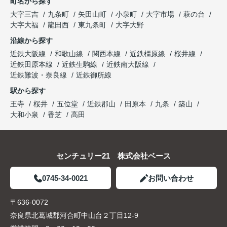
町名から探す
大字三吉
九条町
矢田山町
小泉町
大字市場
萩の台
大字大福
龍田西
東九条町
大字大野
沿線から探す
近鉄大阪線
和歌山線
関西本線
近鉄橿原線
桜井線
近鉄田原本線
近鉄生駒線
近鉄南大阪線
近鉄難波・奈良線
近鉄御所線
駅から探す
王寺
桜井
五位堂
近鉄郡山
田原本
九条
築山
大和小泉
香芝
高田
センチュリー21 株式会社ベース
0745-34-0021
お問い合わせ
〒636-0072
奈良県北葛城郡河合町中山台２丁目12-9