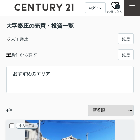
0
ログイン
お気に入り
大字秦庄の売買・投資一覧
大字秦庄
変更
条件から探す
変更
おすすめのエリア
4
件
中古一戸建