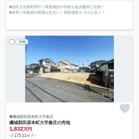
■近鉄２沿線利用可！商業施設や学校も徒歩圏内に近接！
■令和１年建築の綺麗な住まい！前面道路６.４ｍと広々！
売地
磯城郡田原本町大字秦庄
磯城郡田原本町大字秦庄の売地
1,832
万円
- / 173.11㎡ / -