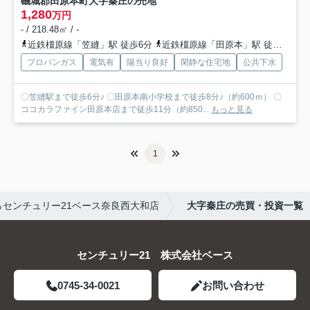
磯城郡田原本町大字秦庄の売地
1,280
万円
- / 218.48㎡ / -
近鉄橿原線「笠縫」駅 徒歩6分
近鉄橿原線「田原本」駅 徒歩14分
プロパンガス
電気有
陽当り良好
閑静な住宅地
公共下水
〇笠縫駅まで徒歩6分♪ 〇田原本南小学校まで徒歩8分♪（約600ｍ） 〇
ココカラファイン田原本店まで徒歩11分（約850...
もっと見る
1
センチュリー21ベース奈良西大和店
大字秦庄の売買・投資一覧
センチュリー21 株式会社ベース
0745-34-0021
お問い合わせ