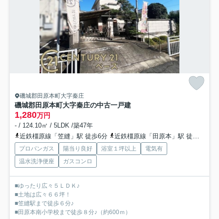
磯城郡田原本町大字秦庄
磯城郡田原本町大字秦庄の中古一戸建
1,280
万円
- / 124.10㎡ / 5LDK /築47年
近鉄橿原線「笠縫」駅 徒歩6分
近鉄橿原線「田原本」駅 徒歩14分
プロパンガス
陽当り良好
浴室１坪以上
電気有
温水洗浄便座
ガスコンロ
■ゆったり広々５ＬＤＫ♪
■土地は広々６６坪！
■笠縫駅まで徒歩６分♪
■田原本南小学校まで徒歩８分♪（約600ｍ）