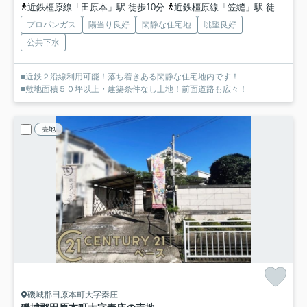
近鉄橿原線「田原本」駅 徒歩10分
近鉄橿原線「笠縫」駅 徒歩11分
プロパンガス
陽当り良好
閑静な住宅地
眺望良好
公共下水
■近鉄２沿線利用可能！落ち着きある閑静な住宅地内です！
■敷地面積５０坪以上・建築条件なし土地！前面道路も広々！
売地
磯城郡田原本町大字秦庄