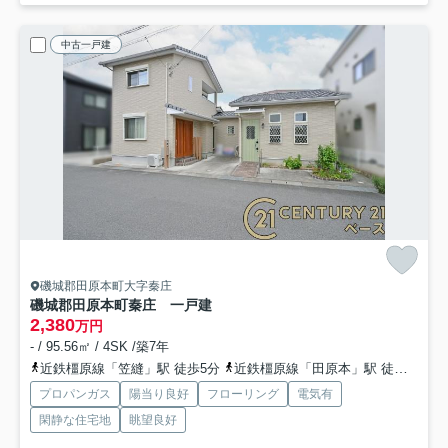
中古一戸建
磯城郡田原本町大字秦庄
磯城郡田原本町秦庄 一戸建
2,380
万円
- / 95.56㎡ / 4SK /築7年
近鉄橿原線「笠縫」駅 徒歩5分
近鉄橿原線「田原本」駅 徒歩13分
プロパンガス
陽当り良好
フローリング
電気有
閑静な住宅地
眺望良好