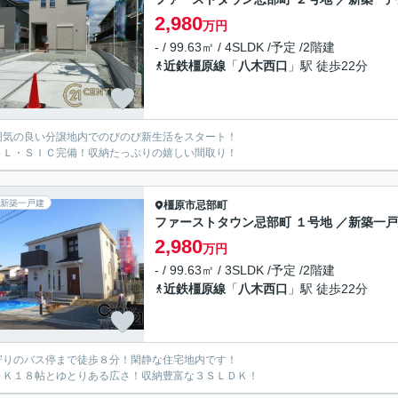
2,980
万円
- / 99.63㎡ / 4SLDK /予定 /2階建
近鉄橿原線
「
八木西口
」駅 徒歩22分
囲気の良い分譲地内でのびのび新生活をスタート！
ＣＬ・ＳＩＣ完備！収納たっぷりの嬉しい間取り！
新築一戸建
橿原市
忌部町
ファーストタウン忌部町 １号地 ／新築一
2,980
万円
- / 99.63㎡ / 3SLDK /予定 /2階建
近鉄橿原線
「
八木西口
」駅 徒歩22分
寄りのバス停まで徒歩８分！閑静な住宅地内です！
ＤＫ１８帖とゆとりある広さ！収納豊富な３ＳＬＤＫ！