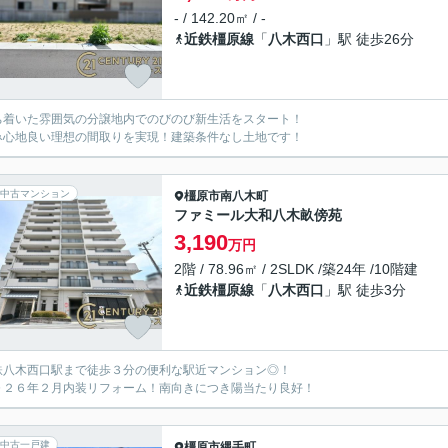
- / 142.20㎡ / -
近鉄橿原線
「
八木西口
」駅 徒歩26分
ち着いた雰囲気の分譲地内でのびのび新生活をスタート！
み心地良い理想の間取りを実現！建築条件なし土地です！
中古マンション
橿原市
南八木町
ファミール大和八木畝傍苑
3,190
万円
2階 / 78.96㎡ / 2SLDK /築24年 /10階建
近鉄橿原線
「
八木西口
」駅 徒歩3分
鉄八木西口駅まで徒歩３分の便利な駅近マンション◎！
０２６年２月内装リフォーム！南向きにつき陽当たり良好！
中古一戸建
橿原市
縄手町