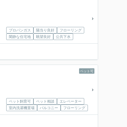
プロパンガス
陽当り良好
フローリング
閑静な住宅地
眺望良好
公共下水
ペット可
ペット飼育可
ペット相談
エレベーター
室内洗濯機置場
バルコニー
フローリング