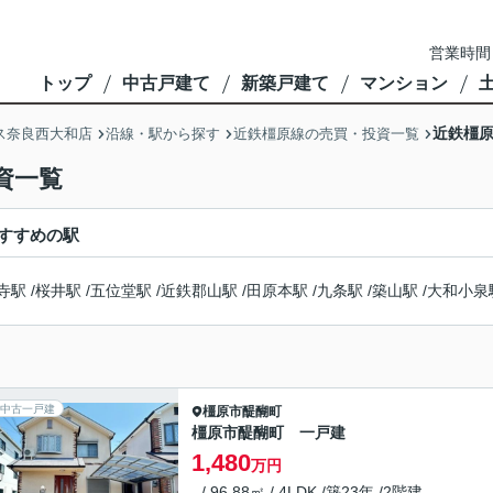
営業時間
トップ
中古戸建て
新築戸建て
マンション
近鉄橿原
ス奈良西大和店
沿線・駅から探す
近鉄橿原線の売買・投資一覧
資一覧
すすめの駅
寺駅
/
桜井駅
/
五位堂駅
/
近鉄郡山駅
/
田原本駅
/
九条駅
/
築山駅
/
大和小泉
中古一戸建
橿原市
醍醐町
橿原市醍醐町 一戸建
1,480
万円
- / 96.88㎡ / 4LDK /築23年 /2階建