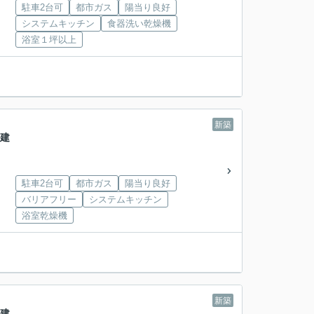
駐車2台可
都市ガス
陽当り良好
システムキッチン
食器洗い乾燥機
浴室１坪以上
新築
戸建
駐車2台可
都市ガス
陽当り良好
バリアフリー
システムキッチン
浴室乾燥機
新築
戸建