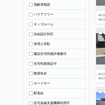
高齢者相談
バリアフリー
■商
■建
キッズルーム
自由設計対応
管理人常駐
建設住宅性能評価書付
住宅性能保証付
眺望良好
■前
■建
カードキー
駅直結
住宅金融支援機構利用可