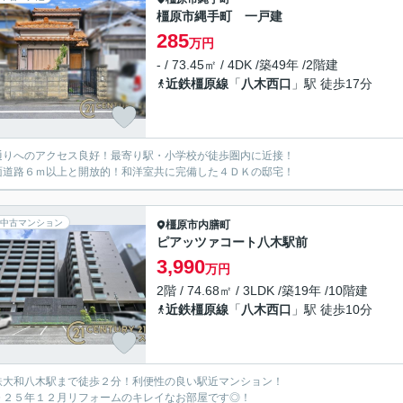
橿原市縄手町 一戸建
285
万円
- / 73.45㎡ / 4DK /築49年 /2階建
近鉄橿原線
「
八木西口
」駅 徒歩17分
通りへのアクセス良好！最寄り駅・小学校が徒歩圏内に近接！
面道路６ｍ以上と開放的！和洋室共に完備した４ＤＫの邸宅！
中古マンション
橿原市
内膳町
ピアッツァコート八木駅前
3,990
万円
2階 / 74.68㎡ / 3LDK /築19年 /10階建
近鉄橿原線
「
八木西口
」駅 徒歩10分
鉄大和八木駅まで徒歩２分！利便性の良い駅近マンション！
０２５年１２月リフォームのキレイなお部屋です◎！