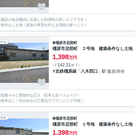
業施設が徒歩圏内に近接した利便性の良いエリアです！
築条件なし土地！家族の希望を叶える理想の家づくり！
売地
橿原市
忌部町
橿原市忌部町 ２号地 建築条件なし土地
1,398
万円
- / 142.21㎡ / -
近鉄橿原線
「
八木西口
」駅 徒歩26分
面道路６ｍと開放的な広さ・駐車も楽々スムーズ！
築条件なし！自分好みの工務店でプランニング可能！
売地
橿原市
忌部町
橿原市忌部町 １号地 建築条件なし土地
1,398
万円