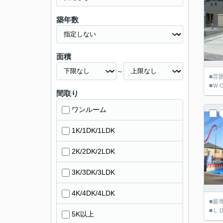
築年数
面積
～
■雰
■Ｗ
間取り
ワンルーム
1K/1DK/1LDK
2K/2DK/2LDK
3K/3DK/3LDK
4K/4DK/4LDK
■最
■Ｌ
5K以上