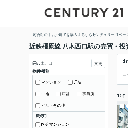
｜河合町の中古戸建てを購入するならセンチュリー21ベー
近鉄橿原線 八木西口駅の売買・投
お
八木西口
変更
物件種別
王
マンション
戸建
土地
店舗
事務所
15
件
ビル・その他
投資用
区分マンション