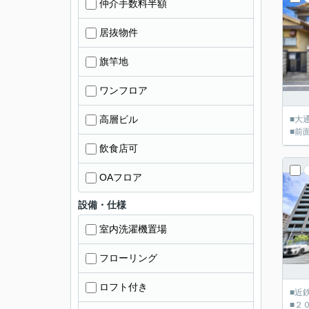
仲介手数料半額
居抜物件
旗竿地
ワンフロア
高層ビル
■大
■前
飲食店可
OAフロア
設備・仕様
室内洗濯機置場
フローリング
ロフト付き
■近
■２