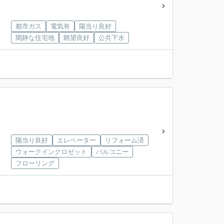
都市ガス
電気有
陽当り良好
閑静な住宅地
眺望良好
公共下水
陽当り良好
エレベーター
リフォーム済
ウォークインクロゼット
バルコニー
フローリング