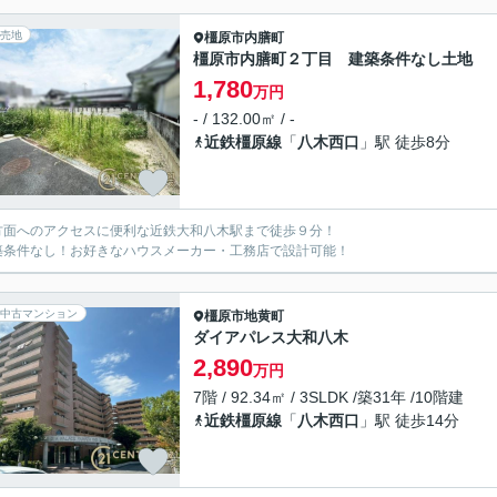
売地
橿原市
内膳町
橿原市内膳町２丁目 建築条件なし土地
1,780
万円
- / 132.00㎡ / -
近鉄橿原線
「
八木西口
」駅 徒歩8分
方面へのアクセスに便利な近鉄大和八木駅まで徒歩９分！
築条件なし！お好きなハウスメーカー・工務店で設計可能！
中古マンション
橿原市
地黄町
ダイアパレス大和八木
2,890
万円
7階 / 92.34㎡ / 3SLDK /築31年 /10階建
近鉄橿原線
「
八木西口
」駅 徒歩14分