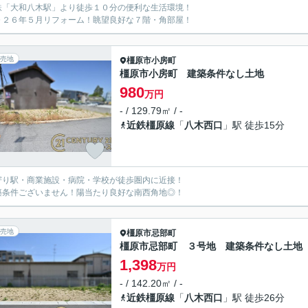
鉄「大和八木駅」より徒歩１０分の便利な生活環境！
０２６年５月リフォーム！眺望良好な７階・角部屋！
売地
橿原市
小房町
橿原市小房町 建築条件なし土地
980
万円
- / 129.79㎡ / -
近鉄橿原線
「
八木西口
」駅 徒歩15分
寄り駅・商業施設・病院・学校が徒歩圏内に近接！
築条件ございません！陽当たり良好な南西角地◎！
売地
橿原市
忌部町
橿原市忌部町 ３号地 建築条件なし土地
1,398
万円
- / 142.20㎡ / -
近鉄橿原線
「
八木西口
」駅 徒歩26分