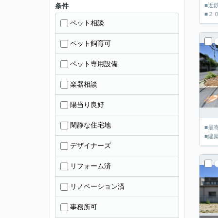
条件
■近
■２
ペット相談
ペット飼育可
ペット専用設備
楽器相談
陽当り良好
閑静な住宅地
■最
■建
デザイナーズ
リフォーム済
リノベーション済
事務所可