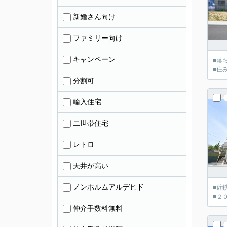
新婚さん向け
ファミリー向け
キャンペーン
■落
■住
分割可
輸入住宅
二世帯住宅
レトロ
天井が高い
ノンホルムアルデヒド
■近
■２
仲介手数料無料