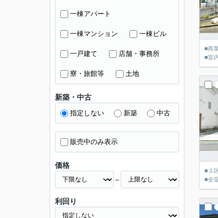
一棟アパート
一棟マンション
一棟ビル
■商
一戸建て
店舗・事務所
■室
寮・旅館等
土地
新築・中古
指定しない
新築
中古
販売中のみ表示
価格
■３
～
■全
利回り