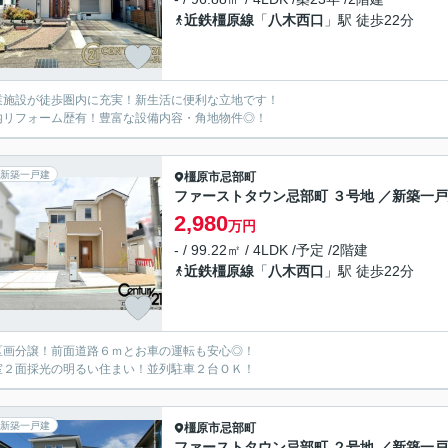
近鉄橿原線
「
八木西口
」駅 徒歩22分
業施設が徒歩圏内に充実！新生活に便利な立地です！
内リフォーム歴有！豊富な設備内容・角地物件◎！
新築一戸建
橿原市
忌部町
ファーストタウン忌部町 ３号地 ／新築一
2,980
万円
- / 99.22㎡ / 4LDK /予定 /2階建
近鉄橿原線
「
八木西口
」駅 徒歩22分
区画分譲！前面道路６ｍとお車の運転も安心◎！
室２面採光の明るい住まい！並列駐車２台ＯＫ！
新築一戸建
橿原市
忌部町
ファーストタウン忌部町 ２号地 ／新築一