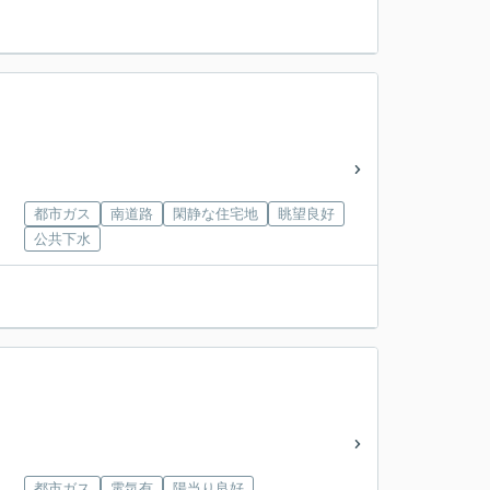
都市ガス
南道路
閑静な住宅地
眺望良好
公共下水
都市ガス
電気有
陽当り良好