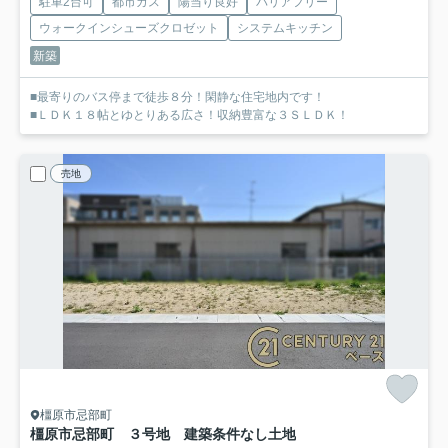
駐車2台可
都市ガス
陽当り良好
バリアフリー
ウォークインシューズクロゼット
システムキッチン
新築
■最寄りのバス停まで徒歩８分！閑静な住宅地内です！
■ＬＤＫ１８帖とゆとりある広さ！収納豊富な３ＳＬＤＫ！
売地
橿原市忌部町
橿原市忌部町 ３号地 建築条件なし土地