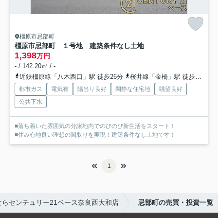
橿原市忌部町
橿原市忌部町 １号地 建築条件なし土地
1,398
万円
- / 142.20㎡ / -
近鉄橿原線「八木西口」駅 徒歩26分
桜井線「金橋」駅 徒歩23分
都市ガス
電気有
陽当り良好
閑静な住宅地
眺望良好
公共下水
■落ち着いた雰囲気の分譲地内でのびのび新生活をスタート！
■住み心地良い理想の間取りを実現！建築条件なし土地です！
1
らセンチュリー21ベース奈良西大和店
忌部町の売買・投資一覧