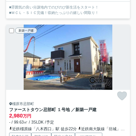
■雰囲気の良い分譲地内でのびのび新生活をスタート！
■ＷＣＬ・ＳＩＣ完備！収納たっぷりの嬉しい間取り！
新築一戸建
橿原市忌部町
ファーストタウン忌部町 １号地 ／新築一戸建
2,980
万円
- / 99.63㎡ / 3SLDK /予定
近鉄橿原線「八木西口」駅 徒歩22分
近鉄南大阪線「坊城」駅 徒歩25分