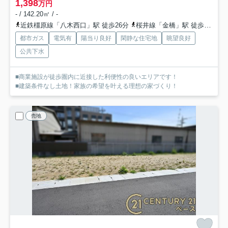
1,398
万円
- / 142.20㎡ / -
近鉄橿原線「八木西口」駅 徒歩26分
桜井線「金橋」駅 徒歩23分
都市ガス
電気有
陽当り良好
閑静な住宅地
眺望良好
公共下水
■商業施設が徒歩圏内に近接した利便性の良いエリアです！
■建築条件なし土地！家族の希望を叶える理想の家づくり！
売地