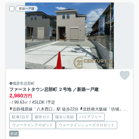
新築一戸建
橿原市忌部町
ファーストタウン忌部町 ２号地 ／新築一戸建
2,980
万円
- / 99.63㎡ / 4SLDK /予定
近鉄橿原線「八木西口」駅 徒歩22分
近鉄南大阪線「坊城」駅 徒歩25分
駐車2台可
都市ガス
陽当り良好
バリアフリー
ウォークインクロゼット
ウォークインシューズクロゼット
新築