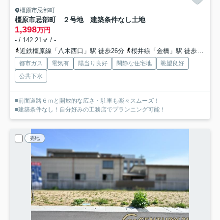
橿原市忌部町
橿原市忌部町 ２号地 建築条件なし土地
1,398
万円
- / 142.21㎡ / -
近鉄橿原線「八木西口」駅 徒歩26分
桜井線「金橋」駅 徒歩23分
都市ガス
電気有
陽当り良好
閑静な住宅地
眺望良好
公共下水
■前面道路６ｍと開放的な広さ・駐車も楽々スムーズ！
■建築条件なし！自分好みの工務店でプランニング可能！
売地