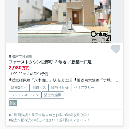
橿原市忌部町
ファーストタウン忌部町 ３号地 ／新築一戸建
2,980
万円
- / 99.22㎡ / 4LDK /予定
近鉄橿原線「八木西口」駅 徒歩22分
近鉄南大阪線「坊城」駅 徒歩25分
駐車2台可
都市ガス
陽当り良好
バリアフリー
システムキッチン
浴室乾燥機
新築
■３区画分譲！前面道路６ｍとお車の運転も安心◎！
■全室２面採光の明るい住まい！並列駐車２台ＯＫ！