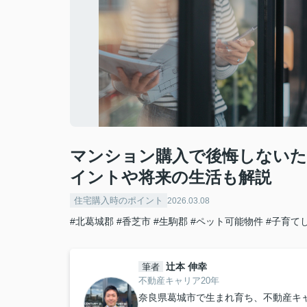
マンション購入で後悔しないた
イントや将来の生活も解説
住宅購入時のポイント
2026.03.08
#北葛城郡
#香芝市
#生駒郡
#ペット可能物件
#子育て
辻本 伸幸
筆者
不動産キャリア20年
奈良県葛城市で生まれ育ち、不動産キ