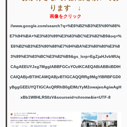
ります ↓
画像をクリック
//www.google.com/search?q=%E6%B2%B3%E5%90%88%
E7%94%BA+%E3%83%99%E3%83%BC%E3%82%B9&oq=%
E6%B2%B3%E5%90%88%E7%94%BA%E3%80%80%E3%8
3%99%E3%83%BC%E3%82%B9&gs_lcrp=EgZjaHJvbWUq
CAgAEEUYJxg7MggIABBFGCcYOzIKCAEQABiABBiiBDIH
CAIQABjvBTIHCAMQABjvBTIGCAQQRRg9MgYIBRBFGD0
yBggGEEUYQTIGCAcQRRhB0gEIMzYyM2owajeoAgiwAgH
xBb1W8HLRS0zV&sourceid=chrome&ie=UTF-8