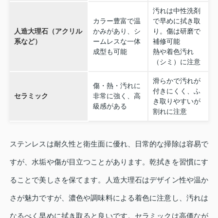
汚れは中性洗剤
カラー豊富で温
で早めに拭き取
人造大理石（アクリル
かみがあり、シ
り。傷は研磨で
系など）
ームレスな一体
補修可能
成型も可能
熱や着色汚れ
（シミ）に注意
滑らかで汚れが
傷・熱・汚れに
付きにくく、ふ
セラミック
非常に強く、高
き取りやすいが
級感がある
割れに注意
ステンレスは耐久性と衛生面に優れ、日常的な掃除は容易で
すが、水垢や傷が目立つことがあります。乾拭きを習慣にす
ることで美しさを保てます。人造大理石はデザイン性や温か
さが魅力ですが、濃色や調味料による着色に注意し、汚れは
なるべく早めに拭き取ると良いです。セラミックは高価なが