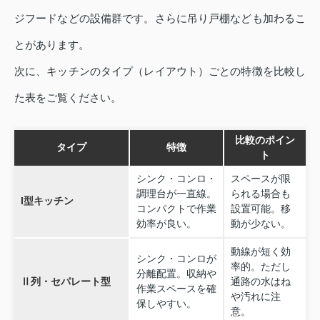
ジフードなどの設備群です。さらに吊り戸棚なども加わるこ
とがあります。
次に、キッチンのタイプ（レイアウト）ごとの特徴を比較し
た表をご覧ください。
比較のポイン
タイプ
特徴
ト
シンク・コンロ・
スペースが限
調理台が一直線。
られる場合も
I型キッチン
コンパクトで作業
設置可能。移
効率が良い。
動が少ない。
動線が短く効
シンク・コンロが
率的。ただし
分離配置。収納や
Ⅱ列・セパレート型
通路の水はね
作業スペースを確
や汚れに注
保しやすい。
意。