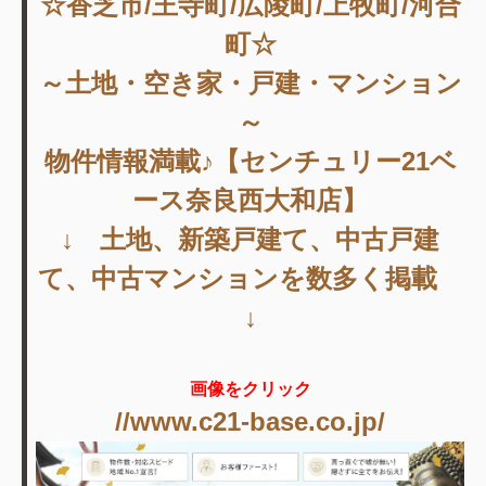
☆香芝市/王寺町/広陵町/上牧町/河合
町☆
～土地・空き家・戸建・マンション
～
物件情報満載♪【センチュリー21ベ
ース奈良西大和店】
↓ 土地、新築戸建て、中古戸建
て、中古マンションを数多く掲載
↓
画像をクリック
//www.c21-base.co.jp/