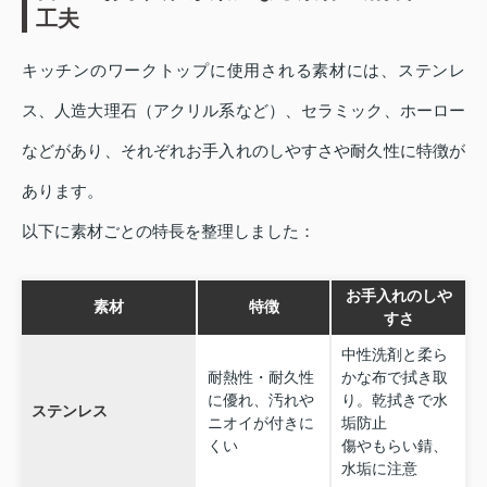
工夫
キッチンのワークトップに使用される素材には、ステンレ
ス、人造大理石（アクリル系など）、セラミック、ホーロー
などがあり、それぞれお手入れのしやすさや耐久性に特徴が
あります。
以下に素材ごとの特長を整理しました：
お手入れのしや
素材
特徴
すさ
中性洗剤と柔ら
耐熱性・耐久性
かな布で拭き取
に優れ、汚れや
り。乾拭きで水
ステンレス
ニオイが付きに
垢防止
くい
傷やもらい錆、
水垢に注意