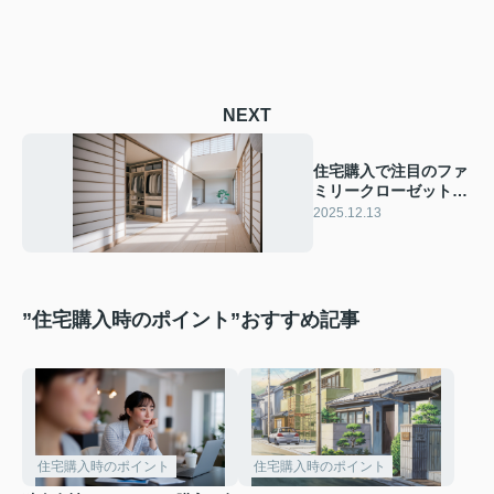
NEXT
住宅購入で注目のファ
ミリークローゼットと
は？生活動線やメリッ
2025.12.13
トデメリットも紹介
”住宅購入時のポイント”おすすめ記事
住宅購入時のポイント
住宅購入時のポイント