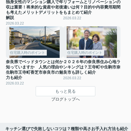
独身女性のマンション購入で年
リフォームとリノベーションの
収は重要！将来的な資産や老後
違いは何？目的や内容費用期間
も考えたメリットデメリットを
もまとめて紹介
解説
2026.03.22
2026.03.22
住宅購入時のポイント
住宅購入時のポイント
奈良県でベッドタウンとは何か
２０２６年の奈良県住み心地ラ
知っていますか 人気の理由や
ンキングは？王寺町や生駒市奈
生駒市王寺町香芝市奈良市の魅
良市も詳しく紹介
力も紹介
2026.03.22
2026.03.22
もっと見る
ブログトップへ
キッチン選びで失敗しないコツは？種類や高さお手入れ方法も紹介