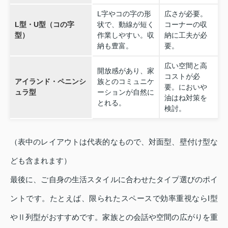
L字やコの字の形
広さが必要。
L型・U型（コの字
状で、動線が短く
コーナーの収
型）
作業しやすい。収
納に工夫が必
納も豊富。
要。
広い空間と高
開放感があり、家
コストが必
アイランド・ペニンシ
族とのコミュニケ
要。においや
ュラ型
ーションが自然に
油はね対策を
とれる。
検討。
（表中のレイアウトは代表的なもので、対面型、壁付け型な
ども含まれます）
最後に、ご自身の生活スタイルに合わせたタイプ選びのポイ
ントです。たとえば、限られたスペースで効率重視ならI型
やⅡ列型がおすすめです。家族との会話や空間の広がりを重