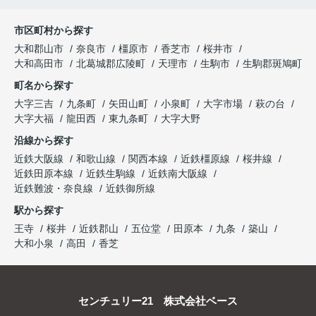
市区町村から探す
大和郡山市
奈良市
橿原市
香芝市
桜井市
大和高田市
北葛城郡広陵町
天理市
生駒市
生駒郡斑鳩町
町名から探す
大字三吉
九条町
矢田山町
小泉町
大字市場
萩の台
大字大福
龍田西
東九条町
大字大野
沿線から探す
近鉄大阪線
和歌山線
関西本線
近鉄橿原線
桜井線
近鉄田原本線
近鉄生駒線
近鉄南大阪線
近鉄難波・奈良線
近鉄御所線
駅から探す
王寺
桜井
近鉄郡山
五位堂
田原本
九条
築山
大和小泉
高田
香芝
センチュリー21 株式会社ベース