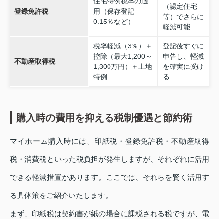
住宅特例税率の適
（認定住宅
登録免許税
用（保存登記
等）でさらに
0.15％など）
軽減可能
税率軽減（3％）＋
登記後すぐに
控除（最大1,200～
申告し、軽減
不動産取得税
1,300万円）＋土地
を確実に受け
特例
る
購入時の費用を抑える税制優遇と節約術
マイホーム購入時には、印紙税・登録免許税・不動産取得
税・消費税といった税負担が発生しますが、それぞれに活用
できる軽減措置があります。ここでは、それらを賢く活用す
る具体策をご紹介いたします。
まず、印紙税は契約書が紙の場合に課税される税ですが、電