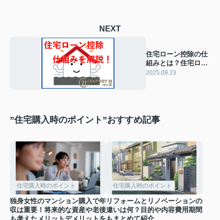
NEXT
住宅ローン控除の仕
組みとは？住宅ロー
ン減税2025年版の注
2025.09.23
目点も紹介
”住宅購入時のポイント”おすすめ記事
住宅購入時のポイント
住宅購入時のポイント
独身女性のマンション購入で年
リフォームとリノベーションの
収は重要！将来的な資産や老後
違いは何？目的や内容費用期間
も考えたメリットデメリットを
もまとめて紹介