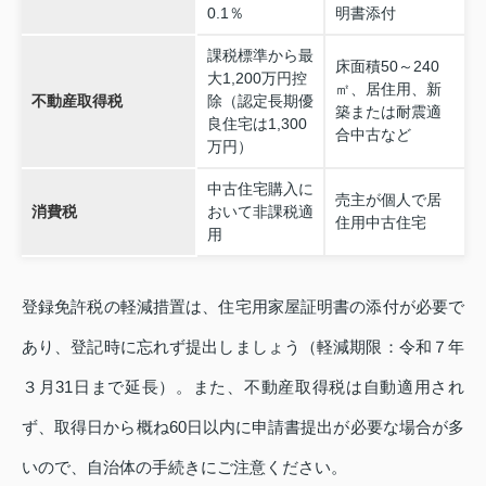
0.1％
明書添付
課税標準から最
床面積50～240
大1,200万円控
㎡、居住用、新
不動産取得税
除（認定長期優
築または耐震適
良住宅は1,300
合中古など
万円）
中古住宅購入に
売主が個人で居
消費税
おいて非課税適
住用中古住宅
用
登録免許税の軽減措置は、住宅用家屋証明書の添付が必要で
あり、登記時に忘れず提出しましょう（軽減期限：令和７年
３月31日まで延長）。また、不動産取得税は自動適用され
ず、取得日から概ね60日以内に申請書提出が必要な場合が多
いので、自治体の手続きにご注意ください。