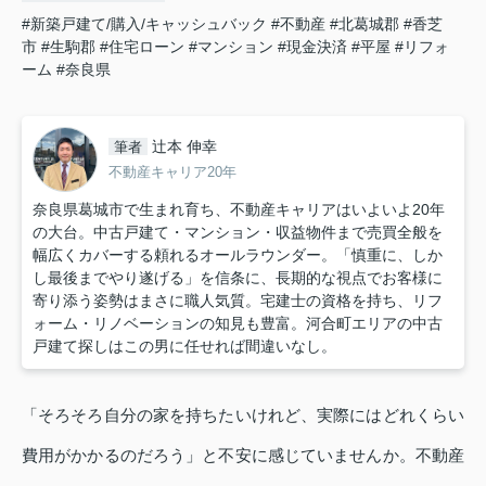
#新築戸建て/購入/キャッシュバック
#不動産
#北葛城郡
#香芝
市
#生駒郡
#住宅ローン
#マンション
#現金決済
#平屋
#リフォ
ーム
#奈良県
辻本 伸幸
筆者
不動産キャリア20年
奈良県葛城市で生まれ育ち、不動産キャリアはいよいよ20年
の大台。中古戸建て・マンション・収益物件まで売買全般を
幅広くカバーする頼れるオールラウンダー。「慎重に、しか
し最後までやり遂げる」を信条に、長期的な視点でお客様に
寄り添う姿勢はまさに職人気質。宅建士の資格を持ち、リフ
ォーム・リノベーションの知見も豊富。河合町エリアの中古
戸建て探しはこの男に任せれば間違いなし。
「そろそろ自分の家を持ちたいけれど、実際にはどれくらい
費用がかかるのだろう」と不安に感じていませんか。不動産