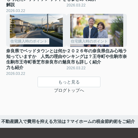
解説
2026.03.22
2026.03.22
住宅購入時のポイント
住宅購入時のポイント
奈良県でベッドタウンとは何か
２０２６年の奈良県住み心地ラ
知っていますか 人気の理由や
ンキングは？王寺町や生駒市奈
生駒市王寺町香芝市奈良市の魅
良市も詳しく紹介
力も紹介
2026.03.22
2026.03.22
もっと見る
ブログトップへ
不動産購入で費用を抑える方法は？マイホームの税金節約術をご紹介