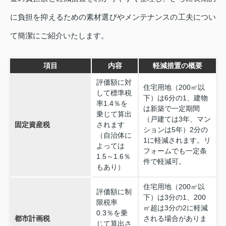
に負担を抑えるための素材選びやメンテナンスの工夫につい
て簡潔にご紹介いたします。
項目
内容
軽減措置の概要
評価額に対
住宅用地（200㎡以
して標準税
下）は6分の1、建物
率1.4％を
は新築で一定期間
乗じて算出
（戸建ては3年、マン
固定資産税
されます
ションは5年）2分の
（自治体に
1に軽減されます。リ
よっては
フォームでも一定条
1.5～1.6％
件で軽減可。
もあり）
住宅用地（200㎡以
評価額に制
下）は3分の1、200
限税率
㎡超は3分の2に軽減
0.3％を乗
都市計画税
される場合がありま
じて算出さ