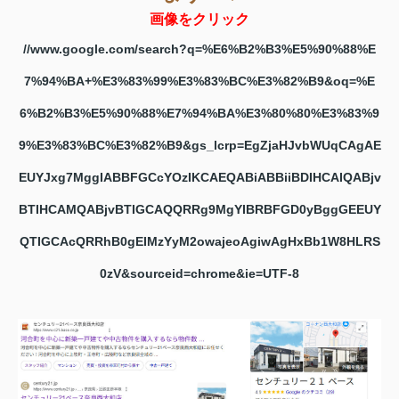
画像をクリック
//www.google.com/search?q=%E6%B2%B3%E5%90%88%E
7%94%BA+%E3%83%99%E3%83%BC%E3%82%B9&oq=%E
6%B2%B3%E5%90%88%E7%94%BA%E3%80%80%E3%83%9
9%E3%83%BC%E3%82%B9&gs_lcrp=EgZjaHJvbWUqCAgAE
EUYJxg7MggIABBFGCcYOzIKCAEQABiABBiiBDIHCAIQABjv
BTIHCAMQABjvBTIGCAQQRRg9MgYIBRBFGD0yBggGEEUY
QTIGCAcQRRhB0gEIMzYyM2owajeoAgiwAgHxBb1W8HLRS
0zV&sourceid=chrome&ie=UTF-8