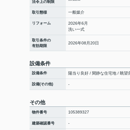
法令上の制限
一般媒介
取引態様
リフォーム
2026年6月
洗い一式
取引条件の
2026年08月20日
有効期限
設備条件
設備条件
陽当り良好 / 閑静な住宅地 / 眺望良
設備(その他)
-
その他
105389327
物件番号
-
建築確認番号