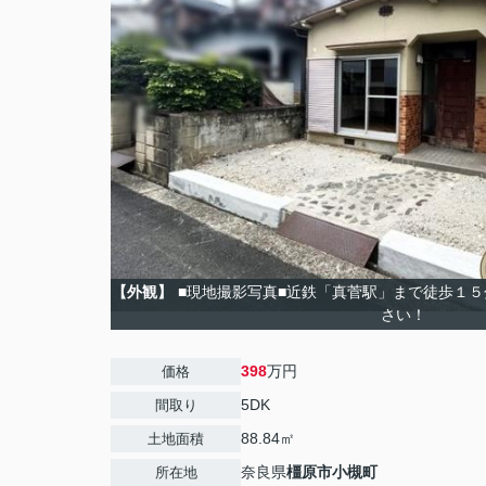
【外観】
■現地撮影写真■近鉄「真菅駅」まで徒歩１
さい！
398
万円
価格
5DK
間取り
88.84㎡
土地面積
奈良県
橿原市
小槻町
所在地