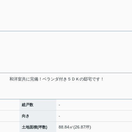
！
和洋室共に完備！ベランダ付き５ＤＫの邸宅です！
-
総戸数
-
向き
88.84㎡(26.87坪)
土地面積(坪数)