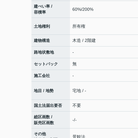
建ぺい率 /
60%/200%
容積率
所有権
土地権利
木造 / 2階建
建物構造
-
路地状敷地
無
セットバック
-
施工会社
宅地 / -
地目 / 地勢
不要
国土法届出要否
総区画数 /
-/-
販売区画数
その他
景観法