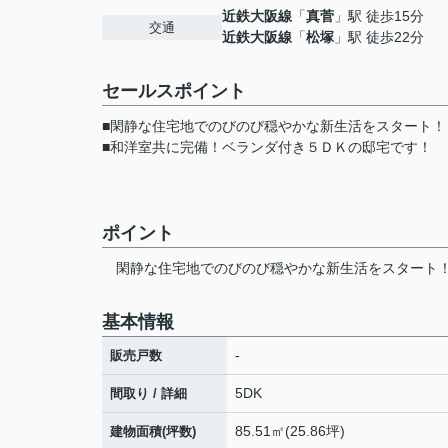
近鉄大阪線
「
真菅
」駅 徒歩15分
交通
近鉄大阪線
「
松塚
」駅 徒歩22分
セールスポイント
■閑静な住宅地でのびのび穏やかな新生活をスタート！
■和洋室共に完備！ベランダ付き５ＤＫの邸宅です！
ポイント
閑静な住宅地でのびのび穏やかな新生活をスタート
基本情報
-
販売戸数
5DK
間取り / 詳細
85.51㎡(25.86坪)
建物面積(坪数)