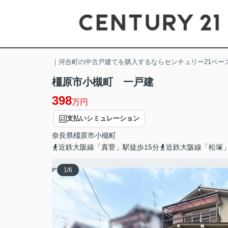
｜河合町の中古戸建てを購入するならセンチュリー21ベー
橿原市小槻町 一戸建
398
万円
支払いシミュレーション
奈良県
橿原市
小槻町
近鉄大阪線「真菅」駅徒歩15分
近鉄大阪線「松塚」
1
/
6