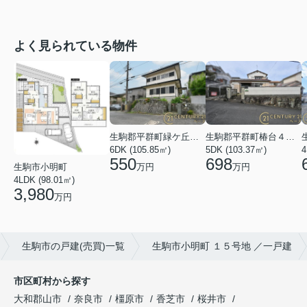
よく見られている物件
生駒郡平群町緑ケ丘５丁目
生駒郡平群町椿台４丁目
6DK (105.85㎡)
5DK (103.37㎡)
4
550
698
万円
万円
生駒市小明町
4LDK (98.01㎡)
3,980
万円
生駒市の戸建(売買)一覧
生駒市小明町 １５号地 ／一戸建
市区町村から探す
大和郡山市
奈良市
橿原市
香芝市
桜井市