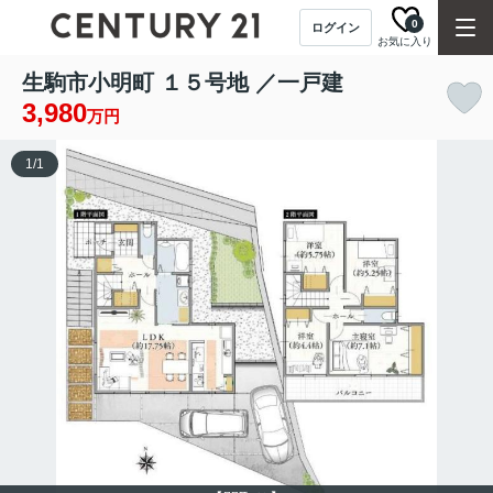
0
ログイン
お気に入り
生駒市小明町 １５号地 ／一戸建
3,980
万円
1
/
1