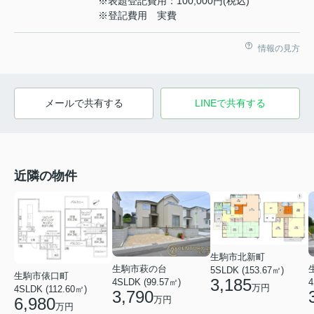
※表題登記費用：100,000円(税込)
※登記費用 実費
情報の見方
メールで共有する
LINEで共有する
近隣の物件
生駒市北新町
生駒市萩の台
5SLDK (153.67㎡)
生駒市俵口町
3,185
4SLDK (99.57㎡)
4
万円
4SLDK (112.60㎡)
3,790
6,980
万円
万円