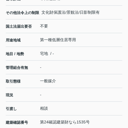
文化財保護法/景観法/日影制限有
その他法令上の制限
不要
国土法届出要否
第一種低層住居専用
用途地域
宅地 / -
地目 / 地勢
-
管理組合有無
一般媒介
取引態様
-
現況
相談
引渡し
第24確認建築財なら1535号
建築確認番号