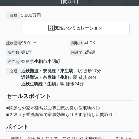
【間取り】
3,980万円
価格
支払いシミュレーション
98.01㎡
4LDK
建物面積
間取り
築1年
2階建
築年数
階建て
奈良県
生駒市
小明町
所在地
近鉄難波・奈良線
「
東生駒
」駅 徒歩17分
交通
近鉄難波・奈良線
「
生駒
」駅 徒歩24分
近鉄生駒線
「
生駒
」駅 徒歩24分
セールスポイント
■綺麗なお家が建ち並ぶ雰囲気の良い住宅地内◎！
■２Ｗａｙ式洗面室で家事効率もＵＰする嬉しい間取り！
ポイント
綺麗なお家が建ち並ぶ雰囲気の良い住宅地内◎！
２Ｗａｙ