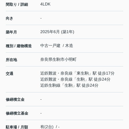
4LDK
間取り / 詳細
-
向き
2025年6月 (築1年)
築年月
中古一戸建 / 木造
種別 / 建物構造
奈良県
生駒市
小明町
所在地
近鉄難波・奈良線
「
東生駒
」駅 徒歩17分
交通
近鉄難波・奈良線
「
生駒
」駅 徒歩24分
近鉄生駒線
「
生駒
」駅 徒歩24分
-
修繕積立金
-
修繕積立基金
有(2台) / -
駐車場 / 月額