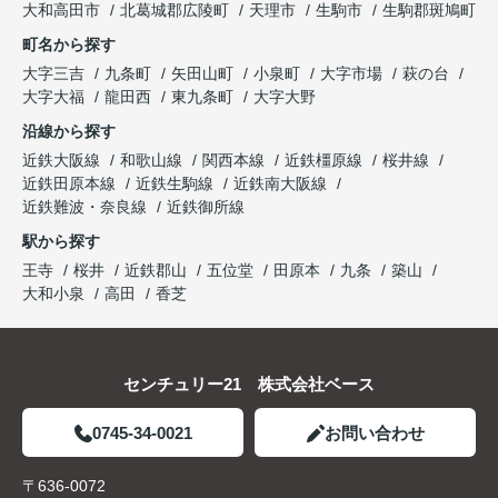
大和高田市
北葛城郡広陵町
天理市
生駒市
生駒郡斑鳩町
町名から探す
大字三吉
九条町
矢田山町
小泉町
大字市場
萩の台
大字大福
龍田西
東九条町
大字大野
沿線から探す
近鉄大阪線
和歌山線
関西本線
近鉄橿原線
桜井線
近鉄田原本線
近鉄生駒線
近鉄南大阪線
近鉄難波・奈良線
近鉄御所線
駅から探す
王寺
桜井
近鉄郡山
五位堂
田原本
九条
築山
大和小泉
高田
香芝
センチュリー21 株式会社ベース
0745-34-0021
お問い合わせ
〒636-0072