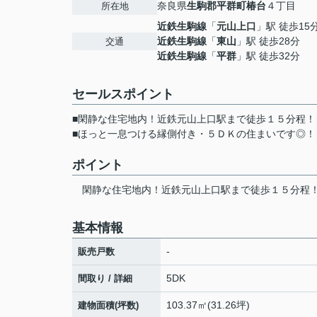
奈良県
生駒郡平群町
椿台
４丁目
所在地
近鉄生駒線
「
元山上口
」駅 徒歩15
近鉄生駒線
「
東山
」駅 徒歩28分
交通
近鉄生駒線
「
平群
」駅 徒歩32分
セールスポイント
■閑静な住宅地内！近鉄元山上口駅まで徒歩１５分程！
■ほっと一息つける縁側付き・５ＤＫの住まいです◎！
ポイント
閑静な住宅地内！近鉄元山上口駅まで徒歩１５分程
基本情報
-
販売戸数
5DK
間取り / 詳細
103.37㎡(31.26坪)
建物面積(坪数)