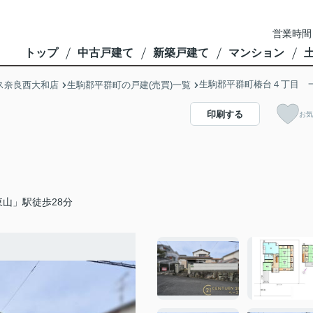
営業時間
トップ
中古戸建て
新築戸建て
マンション
生駒郡平群町椿台４丁目 
ス奈良西大和店
生駒郡平群町の戸建(売買)一覧
印刷する
お気
山」駅徒歩28分