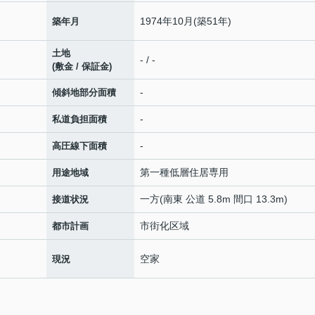
1974年10月(築51年)
築年月
土地
- / -
(敷金 / 保証金)
-
傾斜地部分面積
-
私道負担面積
-
高圧線下面積
第一種低層住居専用
用途地域
一方(南東 公道 5.8m 間口 13.3m)
接道状況
市街化区域
都市計画
空家
現況