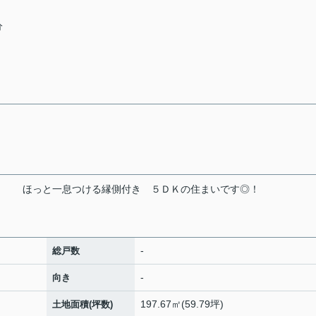
分
！
ほっと一息つける縁側付き
５ＤＫの住まいです◎！
-
総戸数
-
向き
197.67㎡(59.79坪)
土地面積(坪数)