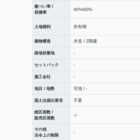
建ぺい率 /
40%/60%
容積率
所有権
土地権利
木造 / 2階建
建物構造
-
路地状敷地
-
セットバック
-
施工会社
宅地 / -
地目 / 地勢
不要
国土法届出要否
総区画数 /
-/-
販売区画数
その他
-
法令上の制限