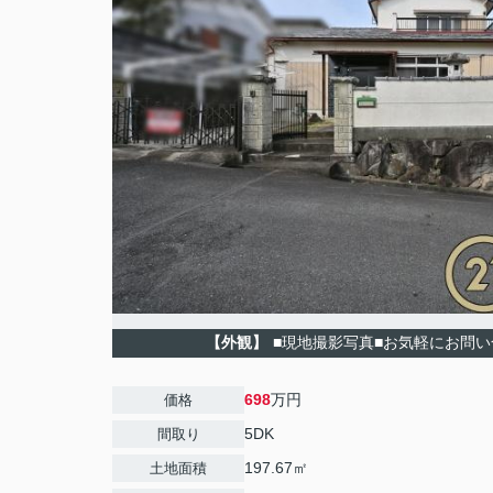
【外観】
■現地撮影写真■お気軽にお問
698
万円
価格
5DK
間取り
197.67㎡
土地面積