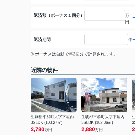
返済額（ボーナス１回分）
万
円
返済期間
年
※ボーナスは自動で年2回分で計算されます。
近隣の物件
生駒郡平群町大字下垣内
生駒郡平群町大字下垣内
3SLDK (103.27㎡)
3SLDK (102.06㎡)
3
2,780
2,880
2
万円
万円