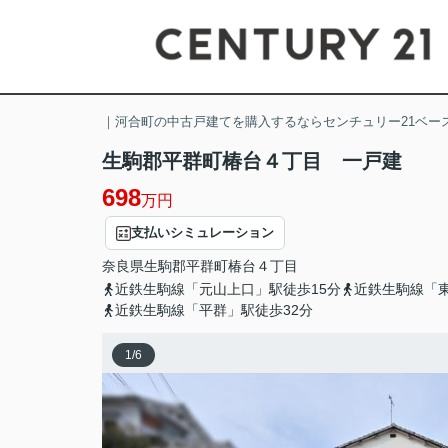
｜河合町の中古戸建てを購入するならセンチュリー21ベー
生駒郡平群町椿台４丁目 一戸建
698
万円
支払いシミュレーション
奈良県
生駒郡平群町
椿台
４丁目
近鉄生駒線「元山上口」駅徒歩15分
近鉄生駒線「東
近鉄生駒線「平群」駅徒歩32分
1
/
6