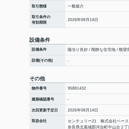
一般媒介
取引態様
取引条件の
2026年08月14日
有効期限
設備条件
設備条件
陽当り良好 / 閑静な住宅地 / 眺望良
設備(その他)
-
その他
95881432
物件番号
-
建築確認番号
2026年08月14日
次回更新予定日
取扱会社
センチュリー21 株式会社ベース
奈良県北葛城郡河合町中山台２丁目