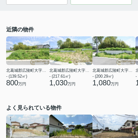
近隣の物件
北葛城郡広陵町大字三吉
北葛城郡広陵町大字三吉
北葛城郡広陵町大字三吉
- (139.52㎡)
- (217.61㎡)
- (200.29㎡)
-
800
1,030
1,080
万円
万円
万円
よく見られている物件