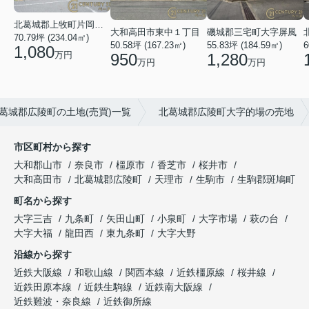
北葛城郡上牧町片岡台１丁目
大和高田市東中１丁目
磯城郡三宅町大字屏風
70.79坪 (234.04㎡)
50.58坪 (167.23㎡)
55.83坪 (184.59㎡)
6
1,080
万円
950
1,280
万円
万円
葛城郡広陵町の土地(売買)一覧
北葛城郡広陵町大字的場の売地
市区町村から探す
大和郡山市
奈良市
橿原市
香芝市
桜井市
大和高田市
北葛城郡広陵町
天理市
生駒市
生駒郡斑鳩町
町名から探す
大字三吉
九条町
矢田山町
小泉町
大字市場
萩の台
大字大福
龍田西
東九条町
大字大野
沿線から探す
近鉄大阪線
和歌山線
関西本線
近鉄橿原線
桜井線
近鉄田原本線
近鉄生駒線
近鉄南大阪線
近鉄難波・奈良線
近鉄御所線