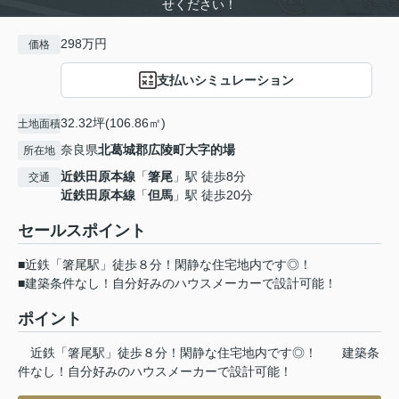
せください！
298万円
価格
支払いシミュレーション
32.32坪(106.86㎡)
土地面積
奈良県
北葛城郡広陵町
大字的場
所在地
近鉄田原本線
「
箸尾
」駅 徒歩8分
交通
近鉄田原本線
「
但馬
」駅 徒歩20分
セールスポイント
■近鉄「箸尾駅」徒歩８分！閑静な住宅地内です◎！
■建築条件なし！自分好みのハウスメーカーで設計可能！
ポイント
近鉄「箸尾駅」徒歩８分！閑静な住宅地内です◎！
建築条
件なし！自分好みのハウスメーカーで設計可能！