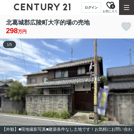
0
ログイン
お気に入り
北葛城郡広陵町大字的場の売地
298
万円
1
/
5
【外観】■現地撮影写真■建築条件なし土地です！お気軽にお問い合わ