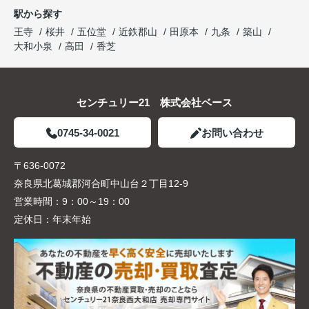
駅から探す
王寺
桜井
五位堂
近鉄郡山
田原本
九条
築山
大和小泉
高田
香芝
センチュリー21 株式会社ベース
0745-34-0021
お問い合わせ
〒636-0072
奈良県北葛城郡河合町中山台２丁目12-9
営業時間：
9：00～19：00
定休日：
年末年始