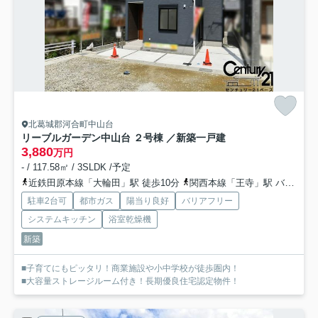
北葛城郡河合町中山台
リーブルガーデン中山台 ２号棟 ／新築一戸建
3,880
万円
- / 117.58㎡ / 3SLDK /予定
近鉄田原本線「大輪田」駅 徒歩10分
関西本線「王寺」駅 バス6分 「星和台二丁目」 停歩4分
駐車2台可
都市ガス
陽当り良好
バリアフリー
システムキッチン
浴室乾燥機
新築
■子育てにもピッタリ！商業施設や小中学校が徒歩圏内！
■大容量ストレージルーム付き！長期優良住宅認定物件！