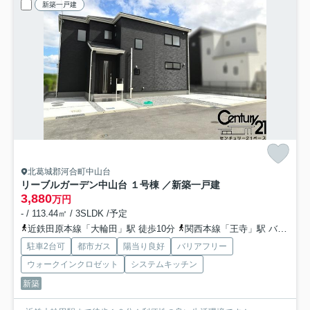
新築一戸建
北葛城郡河合町中山台
リーブルガーデン中山台 １号棟 ／新築一戸建
3,880
万円
- / 113.44㎡ / 3SLDK /予定
近鉄田原本線「大輪田」駅 徒歩10分
関西本線「王寺」駅 バス6分 「星和台二丁目」 停歩4分
駐車2台可
都市ガス
陽当り良好
バリアフリー
ウォークインクロゼット
システムキッチン
新築