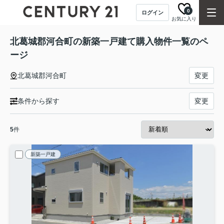
0
ログイン
お気に入り
北葛城郡河合町の新築一戸建て購入物件一覧のペ
ージ
北葛城郡河合町
変更
条件から探す
変更
5
件
新築一戸建