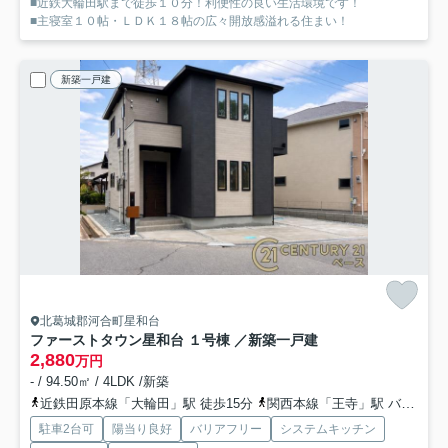
■近鉄大輪田駅まで徒歩１０分！利便性の良い生活環境です！
■主寝室１０帖・ＬＤＫ１８帖の広々開放感溢れる住まい！
新築一戸建
北葛城郡河合町星和台
ファーストタウン星和台 １号棟 ／新築一戸建
2,880
万円
- / 94.50㎡ / 4LDK /新築
近鉄田原本線「大輪田」駅 徒歩15分
関西本線「王寺」駅 バス12分 「星和台２丁目」 停歩5分
駐車2台可
陽当り良好
バリアフリー
システムキッチン