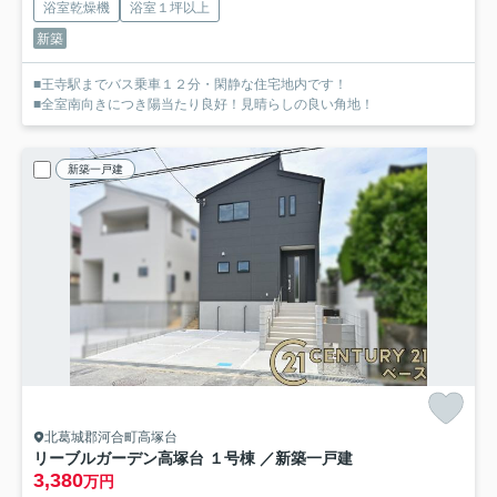
浴室乾燥機
浴室１坪以上
新築
■王寺駅までバス乗車１２分・閑静な住宅地内です！
■全室南向きにつき陽当たり良好！見晴らしの良い角地！
新築一戸建
北葛城郡河合町高塚台
リーブルガーデン高塚台 １号棟 ／新築一戸建
3,380
万円