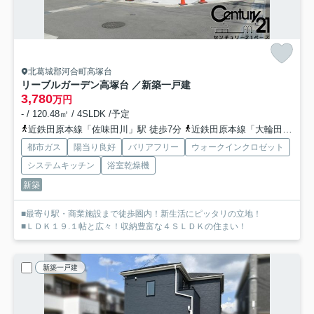
北葛城郡河合町高塚台
リーブルガーデン高塚台 ／新築一戸建
3,780
万円
- / 120.48㎡ / 4SLDK /予定
近鉄田原本線「佐味田川」駅 徒歩7分
近鉄田原本線「大輪田」駅 徒歩16分
都市ガス
陽当り良好
バリアフリー
ウォークインクロゼット
システムキッチン
浴室乾燥機
新築
■最寄り駅・商業施設まで徒歩圏内！新生活にピッタリの立地！
■ＬＤＫ１９.１帖と広々！収納豊富な４ＳＬＤＫの住まい！
新築一戸建