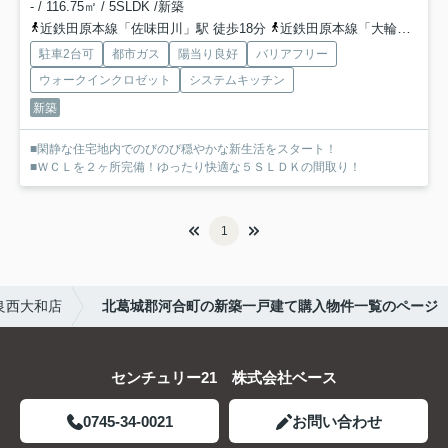
- / 116.75㎡ / 5SLDK /新築
近鉄田原本線「佐味田川」駅 徒歩18分
近鉄田原本線「大輪田」駅 徒歩21分
駐車2台可
都市ガス
陽当り良好
バリアフリー
ウォークインクロゼット
システムキッチン
新築
■閑静な住宅地内でのびのび穏やかな新生活をスタート！
■ＷＣＬを２ヶ所完備！ゆったり快適な５ＳＬＤＫの間取り！
1
良西大和店
北葛城郡河合町の新築一戸建て購入物件一覧のページ
センチュリー21 株式会社ベース
0745-34-0021
お問い合わせ