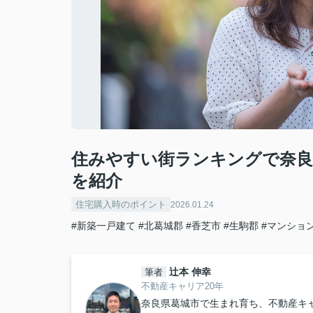
住みやすい街ランキングで奈良
を紹介
住宅購入時のポイント
2026.01.24
#新築一戸建て
#北葛城郡
#香芝市
#生駒郡
#マンショ
辻本 伸幸
筆者
不動産キャリア20年
奈良県葛城市で生まれ育ち、不動産キ