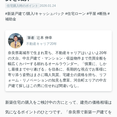
住宅購入時のポイント
2026.01.24
#新築戸建て/購入/キャッシュバック
#住宅ローン
#平屋
#断熱
#
補助金
辻本 伸幸
筆者
不動産キャリア20年
奈良県葛城市で生まれ育ち、不動産キャリアはいよいよ20年
の大台。中古戸建て・マンション・収益物件まで売買全般を
幅広くカバーする頼れるオールラウンダー。「慎重に、しか
し最後までやり遂げる」を信条に、長期的な視点でお客様に
寄り添う姿勢はまさに職人気質。宅建士の資格を持ち、リフ
ォーム・リノベーションの知見も豊富。河合町エリアの中古
戸建て探しはこの男に任せれば間違いなし。
新築住宅の購入をご検討中の方にとって、建売の価格相場は
気になるポイントのひとつです。「奈良県で新築一戸建てを