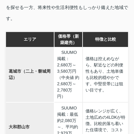
を探せる一方、将来性や生活利便性もしっかり備えた地域で
す。
価格帯（新
エリア
特徴と比較
築建売）
SUUMO
掲載：
価格は控えめなが
2,680万～
ら、駅近などの利便
葛城市（二上・磐城周
3,580万円
性もあり、土地単価
辺）
（中央値 約
も比較的穏やかで
2,680万～
す。中堅世帯には狙
2,780万
い目です。
円）
SUUMO
価格レンジが広く、
掲載：最低
土地広めの4LDKが特
約2,080万
徴。比較的落ち着い
大和郡山市
～、平均約
た住環境で、コスト
2,979万