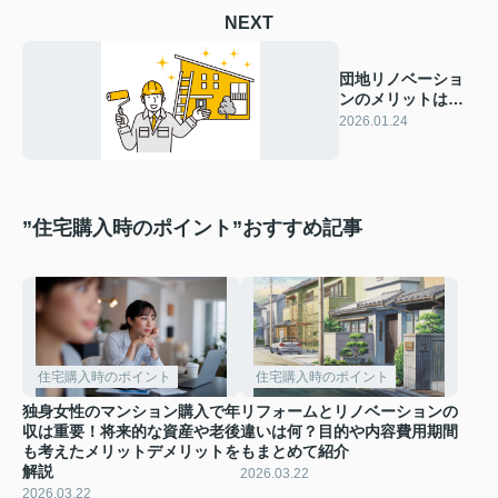
NEXT
団地リノベーショ
ンのメリットは
何？デメリットや
2026.01.24
補助金情報も紹介
”住宅購入時のポイント”おすすめ記事
住宅購入時のポイント
住宅購入時のポイント
独身女性のマンション購入で年
リフォームとリノベーションの
収は重要！将来的な資産や老後
違いは何？目的や内容費用期間
も考えたメリットデメリットを
もまとめて紹介
解説
2026.03.22
2026.03.22