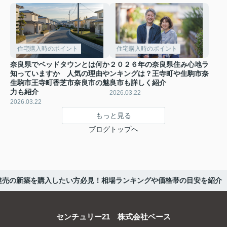
住宅購入時のポイント
住宅購入時のポイント
奈良県でベッドタウンとは何か
２０２６年の奈良県住み心地ラ
知っていますか 人気の理由や
ンキングは？王寺町や生駒市奈
生駒市王寺町香芝市奈良市の魅
良市も詳しく紹介
力も紹介
2026.03.22
2026.03.22
もっと見る
ブログトップへ
建売の新築を購入したい方必見！相場ランキングや価格帯の目安を紹介
センチュリー21 株式会社ベース