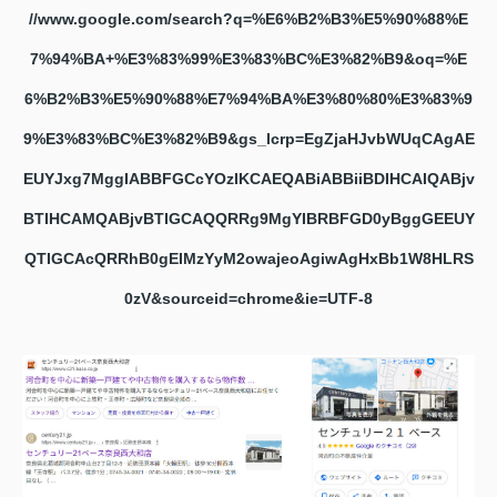
//www.google.com/search?q=%E6%B2%B3%E5%90%88%E
7%94%BA+%E3%83%99%E3%83%BC%E3%82%B9&oq=%E
6%B2%B3%E5%90%88%E7%94%BA%E3%80%80%E3%83%9
9%E3%83%BC%E3%82%B9&gs_lcrp=EgZjaHJvbWUqCAgAE
EUYJxg7MggIABBFGCcYOzIKCAEQABiABBiiBDIHCAIQABjv
BTIHCAMQABjvBTIGCAQQRRg9MgYIBRBFGD0yBggGEEUY
QTIGCAcQRRhB0gEIMzYyM2owajeoAgiwAgHxBb1W8HLRS
0zV&sourceid=chrome&ie=UTF-8