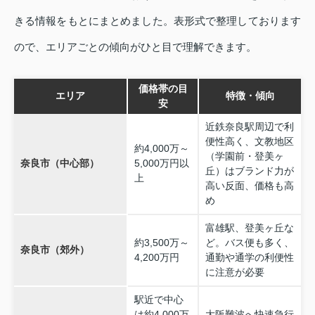
きる情報をもとにまとめました。表形式で整理しております
ので、エリアごとの傾向がひと目で理解できます。
価格帯の目
エリア
特徴・傾向
安
近鉄奈良駅周辺で利
便性高く、文教地区
約4,000万～
（学園前・登美ヶ
奈良市（中心部）
5,000万円以
丘）はブランド力が
上
高い反面、価格も高
め
富雄駅、登美ヶ丘な
約3,500万～
ど。バス便も多く、
奈良市（郊外）
4,200万円
通勤や通学の利便性
に注意が必要
駅近で中心
は約4,000万
大阪難波へ快速急行