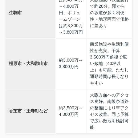
～4,800万
で約20分。駅から
生駒市
円、ボリュ
の坂道が多く利便
ームゾーン
性・地形両面で価格
は約3,300万
に差あり
～3,800万円
商業施設や生活利便
性が充実。予算
3,500万円前後で広
約3,000万～
橿原市・大和郡山市
い敷地（40坪以
3,800万円
上）も可能。ただし
通勤時間は長くなり
やすい
大阪方面へのアクセ
ス良好。南阪奈道路
約3,500万～
の整備により車アク
香芝市・王寺町など
4,300万円
セス改善。同じ予算
で広い敷地を検討可
能