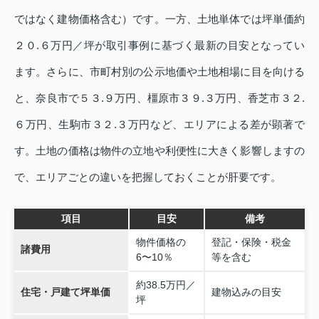
ではなく建物価格含む）です。一方、土地単体では坪単価約
２０.６万円／坪が取引事例に基づく最新の目安となってい
ます。さらに、市町村別の公示地価や土地相場に目を向ける
と、奈良市で５３.９万円、橿原市３９.３万円、香芝市３２.
６万円、生駒市３２.３万円など、エリアによる差が顕著で
す。土地の価格は物件の立地や利便性に大きく影響しますの
で、エリアごとの違いを把握しておくことが肝要です。
項目
目安
備考
物件価格の
登記・保険・税金
諸費用
6〜10％
等を含む
約38.5万円／
住宅・戸建て坪単価
建物込みの目安
坪