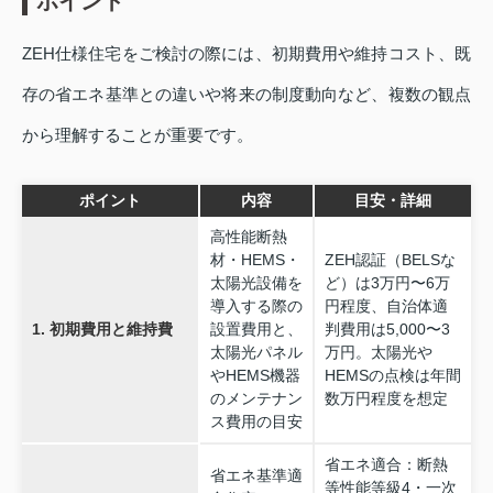
ポイント
ZEH仕様住宅をご検討の際には、初期費用や維持コスト、既
存の省エネ基準との違いや将来の制度動向など、複数の観点
から理解することが重要です。
ポイント
内容
目安・詳細
高性能断熱
材・HEMS・
ZEH認証（BELSな
太陽光設備を
ど）は3万円〜6万
導入する際の
円程度、自治体適
1. 初期費用と維持費
設置費用と、
判費用は5,000〜3
太陽光パネル
万円。太陽光や
やHEMS機器
HEMSの点検は年間
のメンテナン
数万円程度を想定
ス費用の目安
省エネ適合：断熱
省エネ基準適
等性能等級4・一次