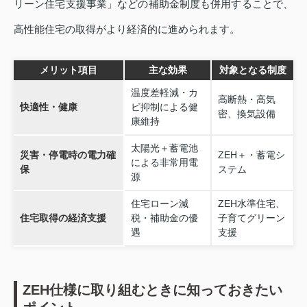
リーン住宅支援事業」などの補助金制度も併用することで、
高性能住宅の取得がより経済的に進められます。
メリット項目
主な効果
対象となる制度
温度差軽減・カ
高断熱・高気
快適性・健康
ビ抑制による健
密、換気設備
康維持
太陽光＋蓄電池
災害・停電時の電力確
ZEH＋・蓄電シ
による非常用電
保
ステム
源
住宅ローン減
ZEH水準住宅、
住宅取得の経済支援
税・補助金の優
子育てグリーン
遇
支援
ZEH仕様に取り組むときに知っておきたい