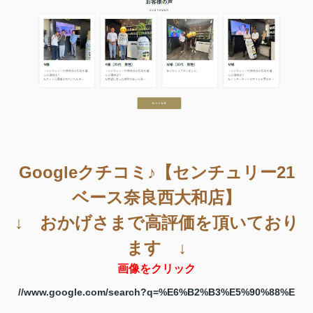
Googleクチコミ♪【センチュリー21
ベース奈良西大和店】
↓ おかげさまで高評価を頂いており
ます ↓
画像をクリック
//www.google.com/search?q=%E6%B2%B3%E5%90%88%E