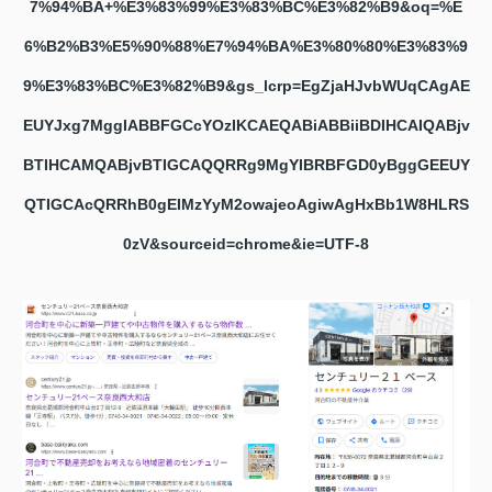
7%94%BA+%E3%83%99%E3%83%BC%E3%82%B9&oq=%E
6%B2%B3%E5%90%88%E7%94%BA%E3%80%80%E3%83%9
9%E3%83%BC%E3%82%B9&gs_lcrp=EgZjaHJvbWUqCAgAE
EUYJxg7MggIABBFGCcYOzIKCAEQABiABBiiBDIHCAIQABjv
BTIHCAMQABjvBTIGCAQQRRg9MgYIBRBFGD0yBggGEEUY
QTIGCAcQRRhB0gEIMzYyM2owajeoAgiwAgHxBb1W8HLRS
0zV&sourceid=chrome&ie=UTF-8