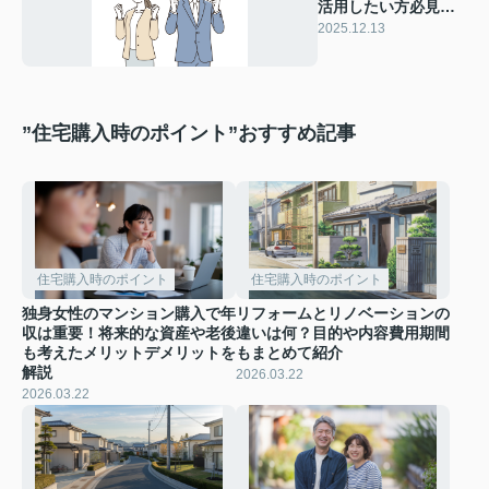
活用したい方必見！
一覧で分かる２０２
2025.12.13
６年度版の最新情報
”住宅購入時のポイント”おすすめ記事
住宅購入時のポイント
住宅購入時のポイント
独身女性のマンション購入で年
リフォームとリノベーションの
収は重要！将来的な資産や老後
違いは何？目的や内容費用期間
も考えたメリットデメリットを
もまとめて紹介
解説
2026.03.22
2026.03.22