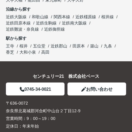
大字大福
龍田西
東九条町
大字大野
沿線から探す
近鉄大阪線
和歌山線
関西本線
近鉄橿原線
桜井線
近鉄田原本線
近鉄生駒線
近鉄南大阪線
近鉄難波・奈良線
近鉄御所線
駅から探す
王寺
桜井
五位堂
近鉄郡山
田原本
築山
九条
香芝
大和小泉
高田
センチュリー21 株式会社ベース
0745-34-0021
お問い合わせ
〒636-0072
奈良県北葛城郡河合町中山台２丁目12-9
営業時間：
9：00～19：00
定休日：
年末年始