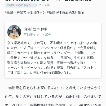
住宅購入時のポイント
2025.12.07
#新築一戸建て
#住宅ローン
#断熱
#補助金
#ZEH住宅
辻本 伸幸
筆者
不動産キャリア20年
奈良県葛城市で生まれ育ち、不動産キャリアはいよいよ20年
の大台。中古戸建て・マンション・収益物件まで売買全般を
幅広くカバーする頼れるオールラウンダー。「慎重に、しか
し最後までやり遂げる」を信条に、長期的な視点でお客様に
寄り添う姿勢はまさに職人気質。宅建士の資格を持ち、リフ
ォーム・リノベーションの知見も豊富。河合町エリアの中古
戸建て探しはこの男に任せれば間違いなし。
「光熱費を抑えられる家に住みたい」と考えていませんか？
近年、多くの方が注目しているのが「ZEH仕様」の住まいで
す。ZEHとは、断熱性能や太陽光発電、オール電化などを組