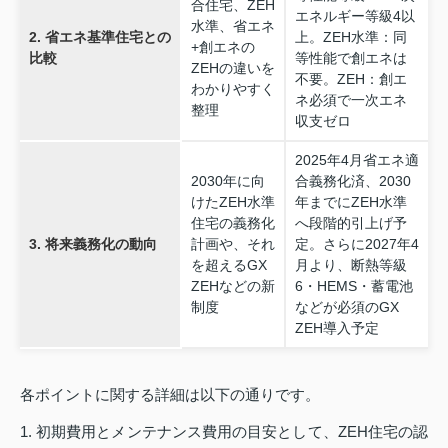
合住宅、ZEH
エネルギー等級4以
水準、省エネ
2. 省エネ基準住宅との
上。ZEH水準：同
+創エネの
比較
等性能で創エネは
ZEHの違いを
不要。ZEH：創エ
わかりやすく
ネ必須で一次エネ
整理
収支ゼロ
2025年4月省エネ適
2030年に向
合義務化済、2030
けたZEH水準
年までにZEH水準
住宅の義務化
へ段階的引上げ予
3. 将来義務化の動向
計画や、それ
定。さらに2027年4
を超えるGX
月より、断熱等級
ZEHなどの新
6・HEMS・蓄電池
制度
などが必須のGX
ZEH導入予定
各ポイントに関する詳細は以下の通りです。
1. 初期費用とメンテナンス費用の目安として、ZEH住宅の認