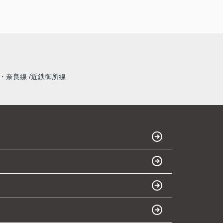
・奈良線
近鉄御所線