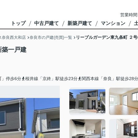
営業時間
トップ
中古戸建て
新築戸建て
マンション
リーブルガーデン東九条町 ２号
ス奈良西大和店
奈良市の戸建(売買)一覧
新築一戸建
町」停歩6分
桜井線「京終」駅徒歩23分
関西本線「奈良」駅徒歩28