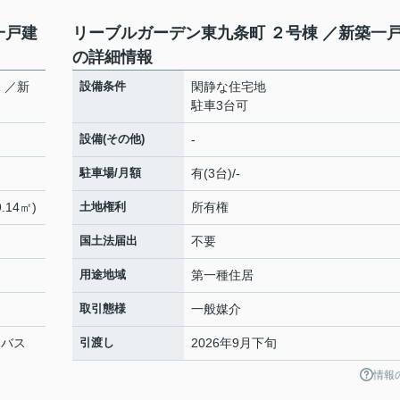
一戸建
リーブルガーデン東九条町 ２号棟 ／新築一
の詳細情報
 ／新
設備条件
閑静な住宅地
駐車3台可
設備(その他)
-
駐車場/月額
有(3台)/-
.14㎡)
土地権利
所有権
国土法届出
不要
用途地域
第一種住居
取引態様
一般媒介
 バス
引渡し
2026年9月下旬
情報