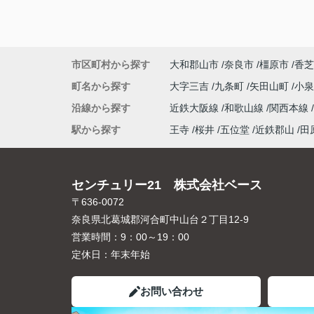
市区町村から探す
大和郡山市
奈良市
橿原市
香芝
町名から探す
大字三吉
九条町
矢田山町
小
沿線から探す
近鉄大阪線
和歌山線
関西本線
駅から探す
王寺
桜井
五位堂
近鉄郡山
田
センチュリー21 株式会社ベース
〒636-0072
奈良県北葛城郡河合町中山台２丁目12-9
営業時間：
9：00～19：00
定休日：
年末年始
お問い合わせ