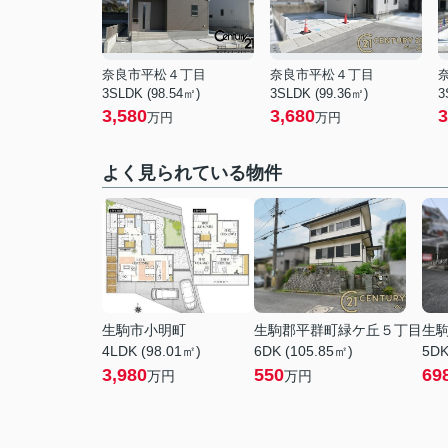
奈良市平松４丁目
奈良市平松４丁目
3SLDK (98.54㎡)
3SLDK (99.36㎡)
3
3,580
3,680
3
万円
万円
よく見られている物件
生駒市小明町
生駒郡平群町緑ケ丘５丁目
生
4LDK (98.01㎡)
6DK (105.85㎡)
5DK
3,980
550
69
万円
万円