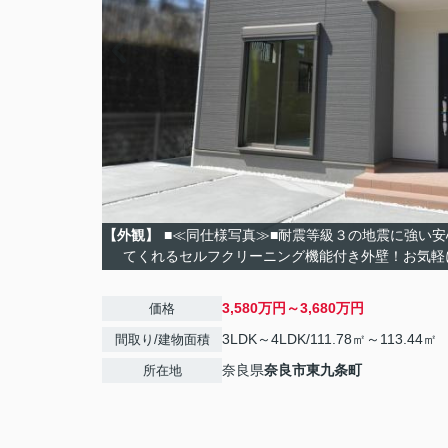
【外観】
■≪同仕様写真≫■耐震等級３の地震に強い
てくれるセルフクリーニング機能付き外壁！お気軽
3,580万円～3,680万円
価格
3LDK～4LDK/111.78㎡～113.44㎡
間取り/建物面積
奈良県
奈良市
東九条町
所在地