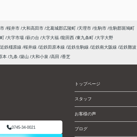
市
桜井市
大和高田市
北葛城郡広陵町
天理市
生駒市
生駒郡斑鳩町
泉町
大字市場
萩の台
大字大福
龍田西
東九条町
大字大野
近鉄橿原線
桜井線
近鉄田原本線
近鉄生駒線
近鉄南大阪線
近鉄難波
原本
九条
築山
大和小泉
高田
香芝
トップページ
スタッフ
お客様の声
0745-34-0021
ブログ