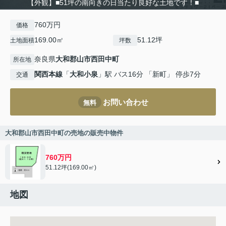
【外観】■51坪の南向きの日当たり良好な土地です！■
760万円
価格
169.00㎡
51.12坪
土地面積
坪数
奈良県
大和郡山市
西田中町
所在地
関西本線
「
大和小泉
」駅 バス16分 「新町」 停歩7分
交通
お問い合わせ
無料
大和郡山市西田中町の売地の販売中物件
760万円
51.12坪(169.00㎡)
地図