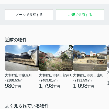
メールで共有する
LINEで共有する
近隣の物件
大和郡山市泉原町
大和郡山市額田部南町
大和郡山市矢田山町
-
- (188.53㎡)
- (489.81㎡)
- (191.59㎡)
980
1,798
1,098
万円
万円
万円
よく見られている物件