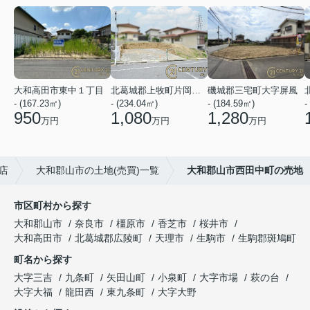
大和高田市東中１丁目
北葛城郡上牧町片岡台１丁目
磯城郡三宅町大字屏風
- (167.23㎡)
- (234.04㎡)
- (184.59㎡)
-
950
1,080
1,280
万円
万円
万円
店
大和郡山市の土地(売買)一覧
大和郡山市西田中町の売地
市区町村から探す
大和郡山市
奈良市
橿原市
香芝市
桜井市
大和高田市
北葛城郡広陵町
天理市
生駒市
生駒郡斑鳩町
町名から探す
大字三吉
九条町
矢田山町
小泉町
大字市場
萩の台
大字大福
龍田西
東九条町
大字大野