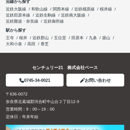
沿線から探す
近鉄大阪線
和歌山線
関西本線
近鉄橿原線
桜井線
近鉄田原本線
近鉄生駒線
近鉄南大阪線
近鉄難波・奈良線
近鉄御所線
駅から探す
王寺
桜井
近鉄郡山
五位堂
田原本
九条
築山
大和小泉
高田
香芝
センチュリー21 株式会社ベース
0745-34-0021
お問い合わせ
〒636-0072
奈良県北葛城郡河合町中山台２丁目12-9
営業時間：
9：00～19：00
定休日：
年末年始