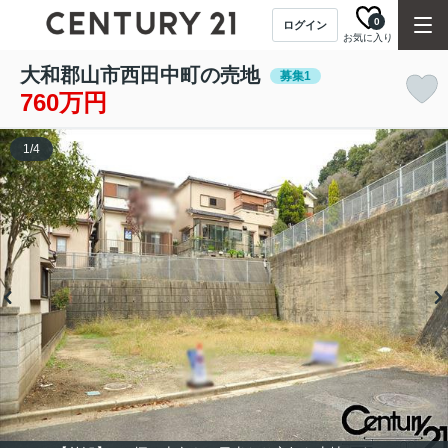
0
ログイン
お気に入り
大和郡山市西田中町の売地
募集1
760万円
1
/
4