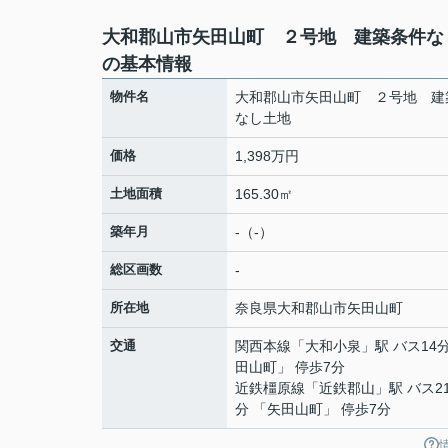
大和郡山市矢田山町 ２号地 建築条件な
の基本情報
物件名
大和郡山市矢田山町 ２号地 建
なし土地
価格
1,398万円
土地面積
165.30㎡
築年月
-（-）
総区画数
-
所在地
奈良県
大和郡山市
矢田山町
交通
関西本線
「
大和小泉
」駅 バス14
田山町」 停歩7分
近鉄橿原線
「
近鉄郡山
」駅 バス2
分 「矢田山町」 停歩7分