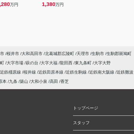
,280
1,380
万円
万円
市
桜井市
大和高田市
北葛城郡広陵町
天理市
生駒市
生駒郡斑鳩町
泉町
大字市場
萩の台
大字大福
龍田西
東九条町
大字大野
近鉄橿原線
桜井線
近鉄田原本線
近鉄生駒線
近鉄南大阪線
近鉄難波
原本
九条
築山
大和小泉
高田
香芝
トップページ
スタッフ