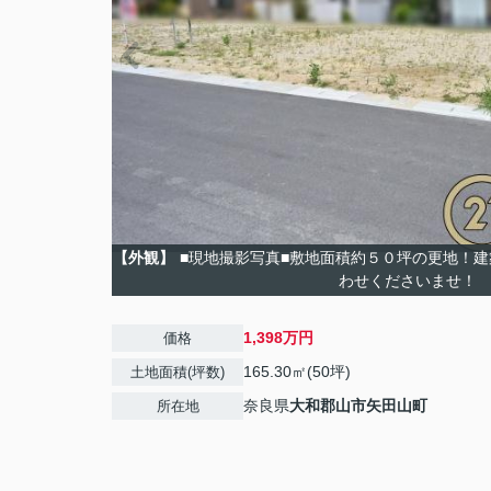
【外観】
■現地撮影写真■敷地面積約５０坪の更地！
わせくださいませ！
1,398万円
価格
165.30㎡(50坪)
土地面積(坪数)
奈良県
大和郡山市
矢田山町
所在地