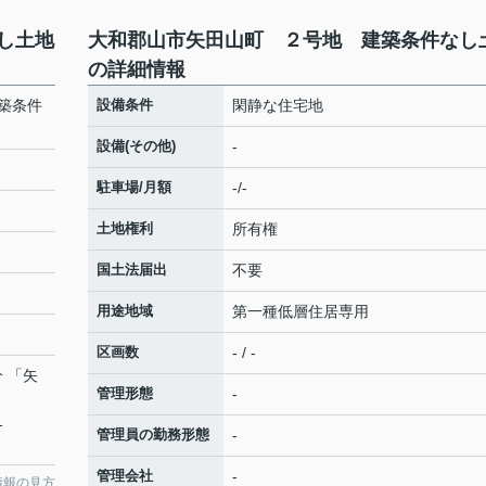
し土地
大和郡山市矢田山町 ２号地 建築条件なし
の詳細情報
築条件
設備条件
閑静な住宅地
設備(その他)
-
駐車場/月額
-/-
土地権利
所有権
国土法届出
不要
用途地域
第一種低層住居専用
区画数
- / -
分 「矢
管理形態
-
1
管理員の勤務形態
-
管理会社
-
情報の見方