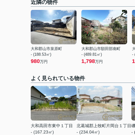
近隣の物件
大和郡山市泉原町
大和郡山市額田部南町
- (188.53㎡)
- (489.81㎡)
-
980
1,798
1
万円
万円
よく見られている物件
大和高田市東中１丁目
北葛城郡上牧町片岡台１丁目
- (167.23㎡)
- (234.04㎡)
-