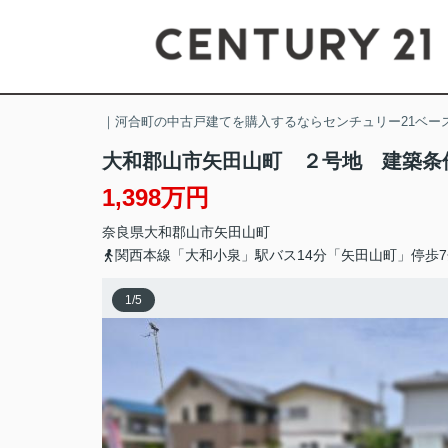
｜河合町の中古戸建てを購入するならセンチュリー21ベー
大和郡山市矢田山町 ２号地 建築条
1,398万円
奈良県
大和郡山市
矢田山町
関西本線「大和小泉」駅バス14分「矢田山町」停歩7
1
/
5