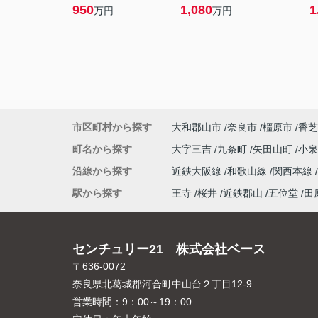
950
1,080
1
万円
万円
市区町村から探す
大和郡山市
奈良市
橿原市
香芝
町名から探す
大字三吉
九条町
矢田山町
小
沿線から探す
近鉄大阪線
和歌山線
関西本線
駅から探す
王寺
桜井
近鉄郡山
五位堂
田
センチュリー21 株式会社ベース
〒636-0072
奈良県北葛城郡河合町中山台２丁目12-9
営業時間：
9：00～19：00