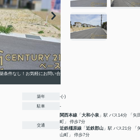
建築条件なし！お気軽にお問い合
-(-)
築年
-
駐車
関西本線
「
大和小泉
」駅 バス14分 「矢
町」 停歩7分
交通
近鉄橿原線
「
近鉄郡山
」駅 バス21分 「
山町」 停歩7分