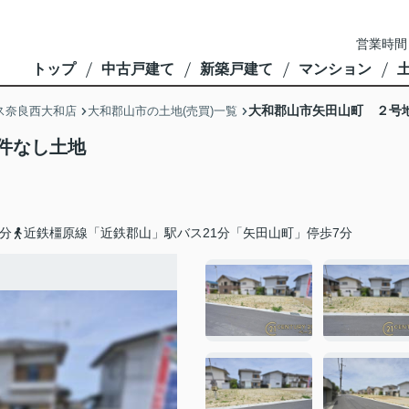
営業時間
トップ
中古戸建て
新築戸建て
マンション
大和郡山市矢田山町 ２号
ス奈良西大和店
大和郡山市の土地(売買)一覧
件なし土地
分
近鉄橿原線「近鉄郡山」駅バス21分「矢田山町」停歩7分