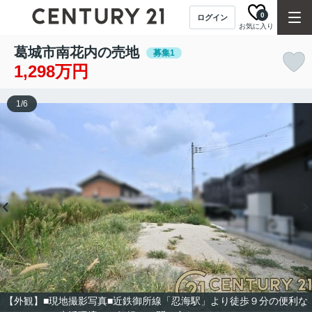
0
ログイン
お気に入り
葛城市南花内の売地
募集1
1,298万円
1
/
6
【外観】■現地撮影写真■近鉄御所線「忍海駅」より徒歩９分の便利な