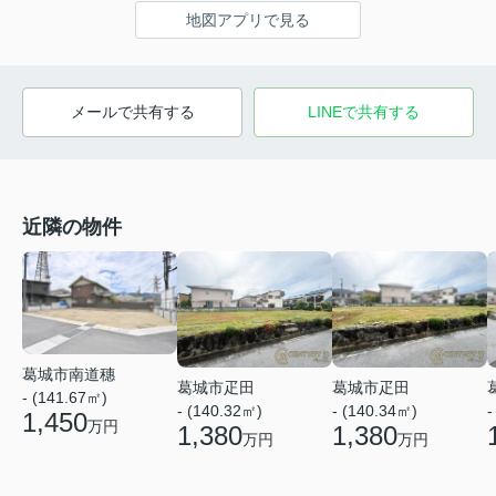
地図アプリで見る
メールで共有する
LINEで共有する
近隣の物件
葛城市南道穗
葛城市疋田
葛城市疋田
- (141.67㎡)
- (140.32㎡)
- (140.34㎡)
-
1,450
万円
1,380
1,380
万円
万円