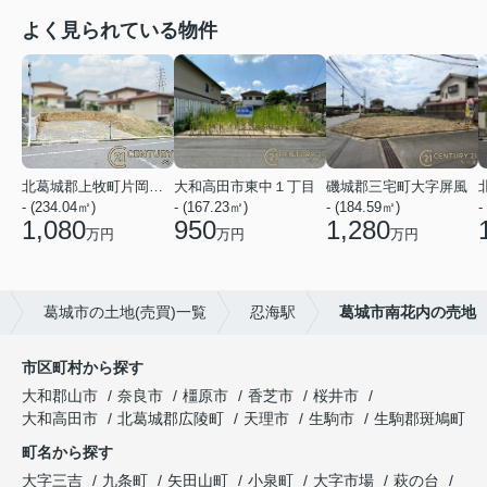
よく見られている物件
北葛城郡上牧町片岡台１丁目
大和高田市東中１丁目
磯城郡三宅町大字屏風
- (234.04㎡)
- (167.23㎡)
- (184.59㎡)
-
1,080
950
1,280
万円
万円
万円
葛城市の土地(売買)一覧
忍海駅
葛城市南花内の売地
市区町村から探す
大和郡山市
奈良市
橿原市
香芝市
桜井市
大和高田市
北葛城郡広陵町
天理市
生駒市
生駒郡斑鳩町
町名から探す
大字三吉
九条町
矢田山町
小泉町
大字市場
萩の台