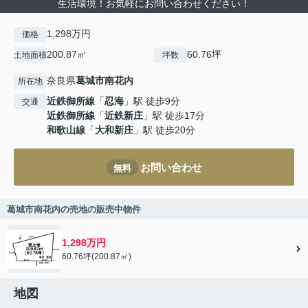
生活環境！お気軽にお問い合わせください！
1,298万円
価格
200.87㎡
60.76坪
土地面積
坪数
奈良県
葛城市
南花内
所在地
近鉄御所線
「
忍海
」駅 徒歩9分
交通
近鉄御所線
「
近鉄新庄
」駅 徒歩17分
和歌山線
「
大和新庄
」駅 徒歩20分
お問い合わせ
無料
葛城市南花内の売地の販売中物件
1,298万円
60.76坪(200.87㎡)
地図