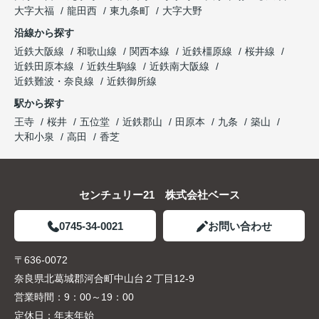
大字大福
龍田西
東九条町
大字大野
沿線から探す
近鉄大阪線
和歌山線
関西本線
近鉄橿原線
桜井線
近鉄田原本線
近鉄生駒線
近鉄南大阪線
近鉄難波・奈良線
近鉄御所線
駅から探す
王寺
桜井
五位堂
近鉄郡山
田原本
九条
築山
大和小泉
高田
香芝
センチュリー21 株式会社ベース
0745-34-0021
お問い合わせ
〒636-0072
奈良県北葛城郡河合町中山台２丁目12-9
営業時間：
9：00～19：00
定休日：
年末年始