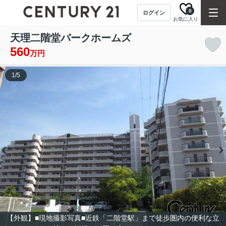
0
ログイン
お気に入り
天理二階堂パークホームズ
560
万円
1
/
5
【外観】■現地撮影写真■近鉄「二階堂駅」まで徒歩圏内の便利な立