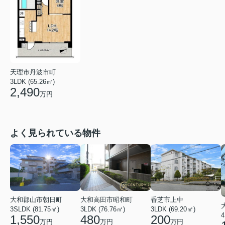
天理市丹波市町
3LDK (65.26㎡)
2,490
万円
よく見られている物件
大和郡山市朝日町
大和高田市昭和町
香芝市上中
3SLDK (81.75㎡)
3LDK (76.76㎡)
3LDK (69.20㎡)
4
1,550
480
200
万円
万円
万円