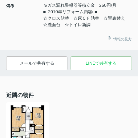
※ガス漏れ警報器等積立金：250円/月
備考
■□2010年リフォーム内容□■
☆クロス貼替 ☆床ＣＦ貼替 ☆畳表替え
☆洗面台 ☆トイレ新調
情報の見方
メールで共有する
LINEで共有する
近隣の物件