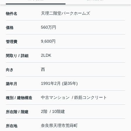
天理二階堂パークホームズ
物件名
560万円
価格
9,600円
管理費
2LDK
間取り / 詳細
西
向き
1991年2月 (築35年)
築年月
中古マンション / 鉄筋コンクリート
種別 / 建物構造
2階 / 10階建
所在階 / 階建
奈良県
天理市
荒蒔町
所在地