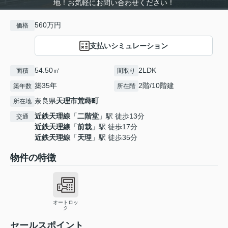
地！お気軽にお問い合わせください！
560万円
価格
支払いシミュレーション
54.50㎡
2LDK
面積
間取り
築35年
2階/10階建
築年数
所在階
奈良県
天理市
荒蒔町
所在地
近鉄天理線
「
二階堂
」駅 徒歩13分
交通
近鉄天理線
「
前栽
」駅 徒歩17分
近鉄天理線
「
天理
」駅 徒歩35分
物件の特徴
オートロッ
ク
セールスポイント