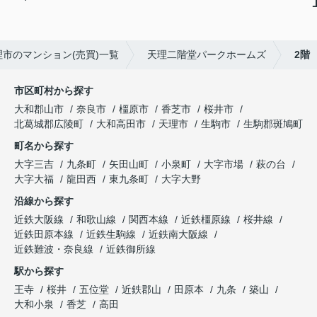
理市のマンション(売買)一覧
天理二階堂パークホームズ
2階
市区町村から探す
大和郡山市
奈良市
橿原市
香芝市
桜井市
北葛城郡広陵町
大和高田市
天理市
生駒市
生駒郡斑鳩町
町名から探す
大字三吉
九条町
矢田山町
小泉町
大字市場
萩の台
大字大福
龍田西
東九条町
大字大野
沿線から探す
近鉄大阪線
和歌山線
関西本線
近鉄橿原線
桜井線
近鉄田原本線
近鉄生駒線
近鉄南大阪線
近鉄難波・奈良線
近鉄御所線
駅から探す
王寺
桜井
五位堂
近鉄郡山
田原本
九条
築山
大和小泉
香芝
高田