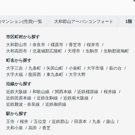
マンション(売買)一覧
大和郡山アーバンコンフォート
1階
市区町村から探す
大和郡山市
奈良市
橿原市
香芝市
桜井市
大和高田市
北葛城郡広陵町
天理市
生駒市
生駒郡斑鳩町
町名から探す
大字三吉
九条町
矢田山町
小泉町
大字市場
萩の台
大字大福
龍田西
東九条町
大字大野
沿線から探す
近鉄大阪線
和歌山線
関西本線
近鉄橿原線
桜井線
近鉄田原本線
近鉄生駒線
近鉄南大阪線
近鉄難波・奈良線
近鉄御所線
駅から探す
王寺
桜井
五位堂
近鉄郡山
田原本
九条
築山
大和小泉
高田
香芝