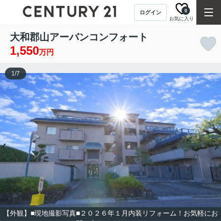
0
ログイン
お気に入り
大和郡山アーバンコンフォート
1,550
万円
1
/
7
【外観】■現地撮影写真■２０２６年１月内装リフォーム！お気軽にお