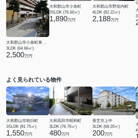
大和郡山市小泉町
大和郡山市野垣内町
3SLDK (76.60㎡)
4LDK (82.22㎡)
3
1,890
2,188
万円
万円
大和郡山市小泉町東２丁目
3LDK (64.66㎡)
2,500
万円
よく見られている物件
大和郡山市朝日町
大和高田市昭和町
香芝市上中
3SLDK (81.75㎡)
3LDK (76.76㎡)
3LDK (69.20㎡)
4
1,550
480
200
万円
万円
万円