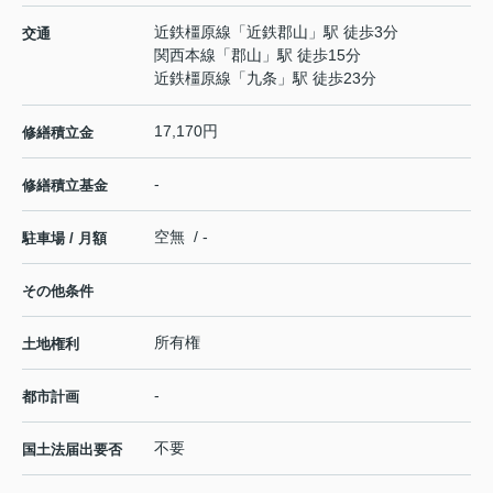
近鉄橿原線
「
近鉄郡山
」駅 徒歩3分
交通
関西本線
「
郡山
」駅 徒歩15分
近鉄橿原線
「
九条
」駅 徒歩23分
17,170円
修繕積立金
-
修繕積立基金
空無 / -
駐車場 / 月額
その他条件
所有権
土地権利
-
都市計画
不要
国土法届出要否