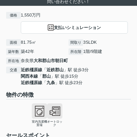
問い合わせください！
1,550万円
価格
支払いシミュレーション
81.75㎡
3SLDK
面積
間取り
築42年
1階/9階建
築年数
所在階
奈良県
大和郡山市
朝日町
所在地
近鉄橿原線
「
近鉄郡山
」駅 徒歩3分
交通
関西本線
「
郡山
」駅 徒歩15分
近鉄橿原線
「
九条
」駅 徒歩23分
物件の特徴
室内洗濯機
オートロッ
置場
ク
セールスポイント