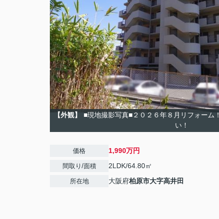
【外観】
■現地撮影写真■２０２６年８月リフォーム
い！
1,990万円
価格
2LDK/64.80㎡
間取り/面積
大阪府
柏原市
大字高井田
所在地