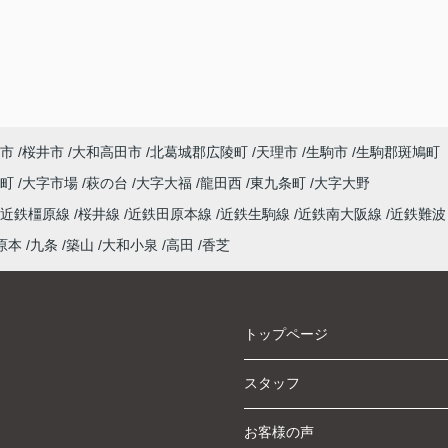
市
桜井市
大和高田市
北葛城郡広陵町
天理市
生駒市
生駒郡斑鳩町
泉町
大字市場
萩の台
大字大福
龍田西
東九条町
大字大野
近鉄橿原線
桜井線
近鉄田原本線
近鉄生駒線
近鉄南大阪線
近鉄難波
原本
九条
築山
大和小泉
高田
香芝
トップページ
スタッフ
お客様の声