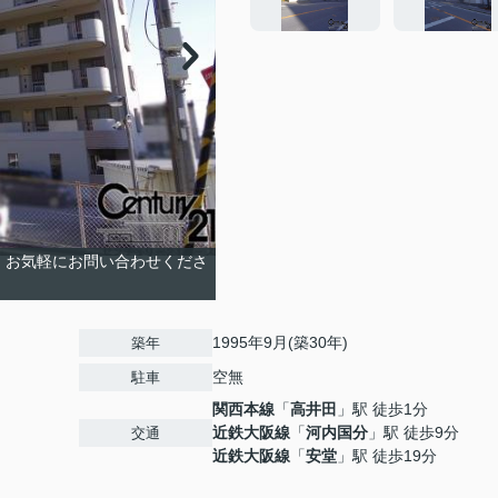
！お気軽にお問い合わせくださ
1995年9月(築30年)
築年
空無
駐車
関西本線
「
高井田
」駅 徒歩1分
近鉄大阪線
「
河内国分
」駅 徒歩9分
交通
近鉄大阪線
「
安堂
」駅 徒歩19分