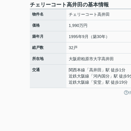
チェリーコート高井田の基本情報
物件名
チェリーコート高井田
価格
1,990万円
築年月
1995年9月（築30年）
総戸数
32戸
所在地
大阪府
柏原市
大字高井田
交通
関西本線
「
高井田
」駅 徒歩1分
近鉄大阪線
「
河内国分
」駅 徒歩9
近鉄大阪線
「
安堂
」駅 徒歩19分