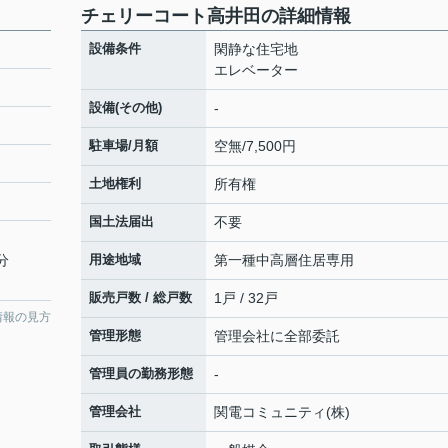
チェリーコート高井田の詳細情報
設備条件
閑静な住宅地
エレベーター
設備(その他)
-
駐車場/月額
空無/7,500円
土地権利
所有権
国土法届出
不要
分
用途地域
第一種中高層住居専用
販売戸数 / 総戸数
1戸 / 32戸
情報の見方
管理形態
管理会社に全部委託
管理員の勤務形態
-
管理会社
関電コミュニティ(株)