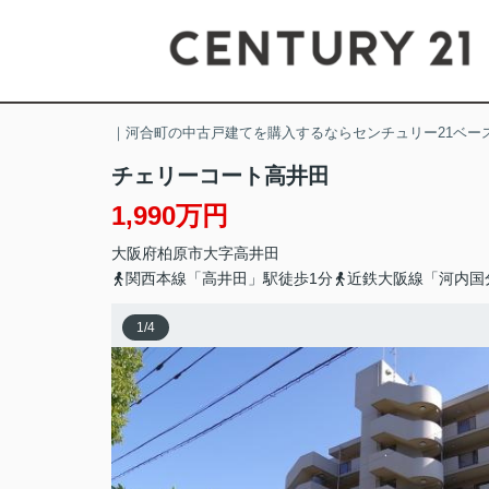
｜河合町の中古戸建てを購入するならセンチュリー21ベー
チェリーコート高井田
1,990万円
大阪府
柏原市
大字高井田
関西本線「高井田」駅徒歩1分
近鉄大阪線「河内国
1
/
4