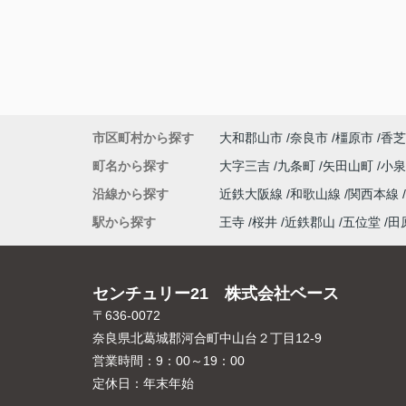
市区町村から探す
大和郡山市
奈良市
橿原市
香芝
町名から探す
大字三吉
九条町
矢田山町
小
沿線から探す
近鉄大阪線
和歌山線
関西本線
駅から探す
王寺
桜井
近鉄郡山
五位堂
田
センチュリー21 株式会社ベース
〒636-0072
奈良県北葛城郡河合町中山台２丁目12-9
営業時間：
9：00～19：00
定休日：
年末年始