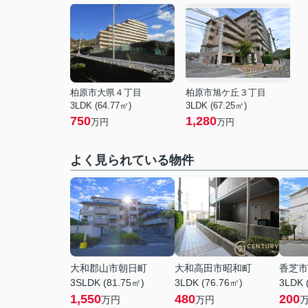
柏原市大県４丁目
柏原市旭ケ丘３丁目
3LDK (64.77㎡)
3LDK (67.25㎡)
750
1,280
万円
万円
よく見られている物件
大和郡山市朝日町
大和高田市昭和町
香芝市
3SLDK (81.75㎡)
3LDK (76.76㎡)
3LDK 
1,550
480
200
万円
万円